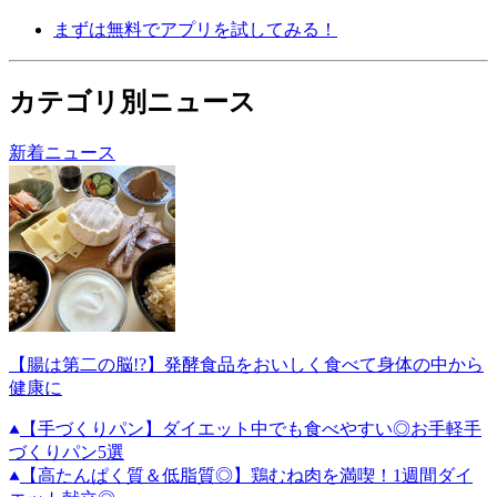
まずは無料でアプリを試してみる！
カテゴリ別ニュース
新着ニュース
【腸は第二の脳!?】発酵食品をおいしく食べて身体の中から
健康に
【手づくりパン】ダイエット中でも食べやすい◎お手軽手
づくりパン5選
【高たんぱく質＆低脂質◎】鶏むね肉を満喫！1週間ダイ