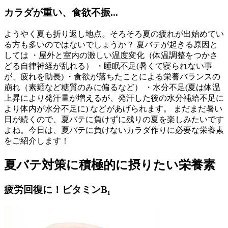
カラダが重い、食欲不振...
ようやく夏も折り返し地点。そろそろ夏の疲れが出始めてい
る方も多いのではないでしょうか？ 夏バテが起きる原因と
しては ・屋外と室内の激しい温度変化（体温調整をつかさ
どる自律神経が乱れる） ・睡眠不足(暑くて寝られない事
が、疲れを助長) ・食欲が落ちたことによる栄養バランスの
崩れ（素麺など糖質のみに偏るなど） ・水分不足(夏は体温
上昇により発汗量が増えるが、発汗した後の水分補給不足に
より体内が水分不足に) などがあげられます。 まだまだ暑い
日が続くので、夏バテに負けずに残りの夏を楽しみたいです
よね。今日は、夏バテに負けないカラダ作りに必要な栄養素
をご紹介します！
夏バテ対策に積極的に摂りたい栄養素
疲労回復に！ビタミンB₁