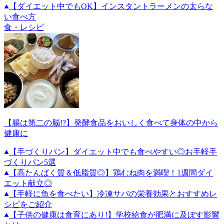
【ダイエット中でもOK】インスタントラーメンの太らな
い食べ方
食・レシピ
【腸は第二の脳!?】発酵食品をおいしく食べて身体の中から
健康に
【手づくりパン】ダイエット中でも食べやすい◎お手軽手
づくりパン5選
【高たんぱく質＆低脂質◎】鶏むね肉を満喫！1週間ダイ
エット献立◎
【手軽に魚を食べたい】冷凍サバの栄養効果とおすすめレ
シピをご紹介
【子供の健康は食育にあり!】学校給食が肥満に及ぼす影響