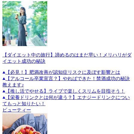
【ダイエット中の旅行】諦めるのはまだ早い！メリハリがダ
イエット成功の秘訣
【必見！】肥満改善が認知症リスクに及ぼす影響とは
【アルコール卒業宣言？】やればできた！禁酒成功の秘訣
教えます♪
【推し活でやせる】ライブで楽しくスリムを目指そう！
【栄養ドリンクとは何が違う？】エナジードリンクについ
てもっと知りたい！
ビューティー