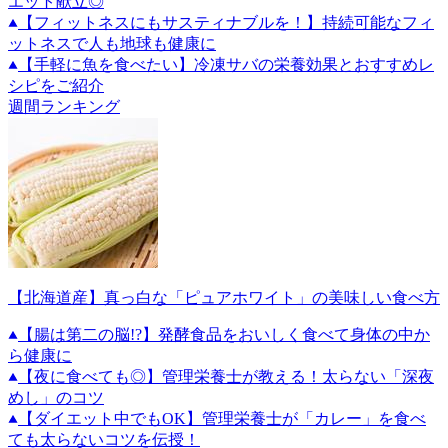
エット献立◎
【フィットネスにもサスティナブルを！】持続可能なフィ
ットネスで人も地球も健康に
【手軽に魚を食べたい】冷凍サバの栄養効果とおすすめレ
シピをご紹介
週間ランキング
【北海道産】真っ白な「ピュアホワイト」の美味しい食べ方
【腸は第二の脳!?】発酵食品をおいしく食べて身体の中か
ら健康に
【夜に食べても◎】管理栄養士が教える！太らない「深夜
めし」のコツ
【ダイエット中でもOK】管理栄養士が「カレー」を食べ
ても太らないコツを伝授！