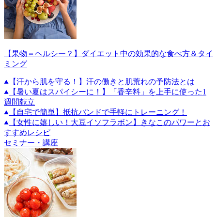
【果物＝ヘルシー？】ダイエット中の効果的な食べ方＆タイ
ミング
【汗から肌を守る！】汗の働きと肌荒れの予防法とは
【暑い夏はスパイシーに！】「香辛料」を上手に使った1
週間献立
【自宅で簡単】抵抗バンドで手軽にトレーニング！
【女性に嬉しい！大豆イソフラボン】きなこのパワーとお
すすめレシピ
セミナー・講座