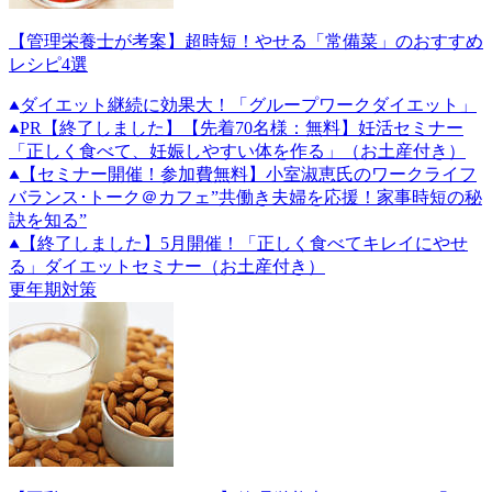
【管理栄養士が考案】超時短！やせる「常備菜」のおすすめ
レシピ4選
ダイエット継続に効果大！「グループワークダイエット」
PR
【終了しました】【先着70名様：無料】妊活セミナー
「正しく食べて、妊娠しやすい体を作る」（お土産付き）
【セミナー開催！参加費無料】小室淑恵氏のワークライフ
バランス･トーク＠カフェ”共働き夫婦を応援！家事時短の秘
訣を知る”
【終了しました】5月開催！「正しく食べてキレイにやせ
る」ダイエットセミナー（お土産付き）
更年期対策