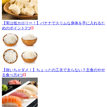
【実は低カロリー！】バナナでスリムな身体を手に入れるた
めのポイント3つ
【抜いちゃダメ！】ちょっとの工夫で太らない？主食のやせ
る食べ方4つ