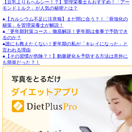
【豆乳よりもヘルシー！？】管理栄養士もおすすめ！「アー
モンドミルク」が人気の秘密とは？
【カルシウム不足に注意報】まだ間に合う？！「骨強化の
秘策」を管理栄養士が解説！
「更年期対策コース」徹底解説！更年期は食事で予防でき
るのか？
誰にも教えたくない！更年期の私が「キレイになった」と
言われる理由
【その習慣が危険？！】動脈硬化を予防する方法は意外に
も簡単だった？！