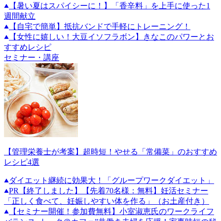
【暑い夏はスパイシーに！】「香辛料」を上手に使った1
週間献立
【自宅で簡単】抵抗バンドで手軽にトレーニング！
【女性に嬉しい！大豆イソフラボン】きなこのパワーとお
すすめレシピ
セミナー・講座
【管理栄養士が考案】超時短！やせる「常備菜」のおすすめ
レシピ4選
ダイエット継続に効果大！「グループワークダイエット」
PR
【終了しました】【先着70名様：無料】妊活セミナー
「正しく食べて、妊娠しやすい体を作る」（お土産付き）
【セミナー開催！参加費無料】小室淑恵氏のワークライフ