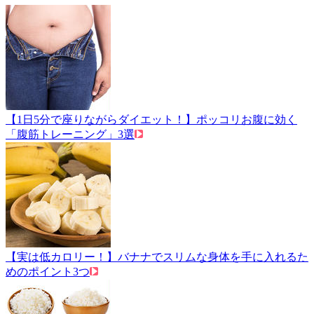
【1日5分で座りながらダイエット！】ポッコリお腹に効く
「腹筋トレーニング」3選
【実は低カロリー！】バナナでスリムな身体を手に入れるた
めのポイント3つ