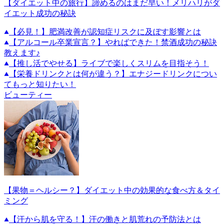
【ダイエット中の旅行】諦めるのはまだ早い！メリハリがダ
イエット成功の秘訣
【必見！】肥満改善が認知症リスクに及ぼす影響とは
【アルコール卒業宣言？】やればできた！禁酒成功の秘訣
教えます♪
【推し活でやせる】ライブで楽しくスリムを目指そう！
【栄養ドリンクとは何が違う？】エナジードリンクについ
てもっと知りたい！
ビューティー
【果物＝ヘルシー？】ダイエット中の効果的な食べ方＆タイ
ミング
【汗から肌を守る！】汗の働きと肌荒れの予防法とは