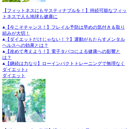
【フィットネスにもサスティナブルを！】持続可能なフィッ
トネスで人も地球も健康に
【今こそチャンス！】フレイル予防は早めの気付き＆取り
組みが大切！
【ダイエットだけじゃない！？】運動がもたらすメンタル
ヘルスへの効果とは？
【改めて考えよう！】電子タバコによる健康への影響と
は？
【継続は力なり】ローインパクトトレーニングで無理なく
ダイエット♪
ダイエット