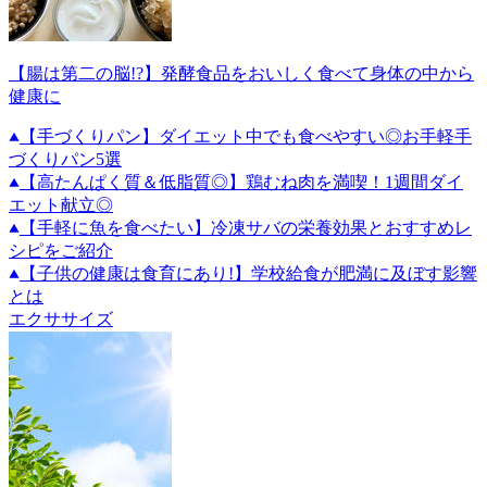
【腸は第二の脳!?】発酵食品をおいしく食べて身体の中から
健康に
【手づくりパン】ダイエット中でも食べやすい◎お手軽手
づくりパン5選
【高たんぱく質＆低脂質◎】鶏むね肉を満喫！1週間ダイ
エット献立◎
【手軽に魚を食べたい】冷凍サバの栄養効果とおすすめレ
シピをご紹介
【子供の健康は食育にあり!】学校給食が肥満に及ぼす影響
とは
エクササイズ