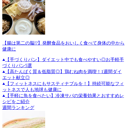
【腸は第二の脳!?】発酵食品をおいしく食べて身体の中から
健康に
【手づくりパン】ダイエット中でも食べやすい◎お手軽手
づくりパン5選
【高たんぱく質＆低脂質◎】鶏むね肉を満喫！1週間ダイ
エット献立◎
【フィットネスにもサスティナブルを！】持続可能なフィ
ットネスで人も地球も健康に
【手軽に魚を食べたい】冷凍サバの栄養効果とおすすめレ
シピをご紹介
週間ランキング