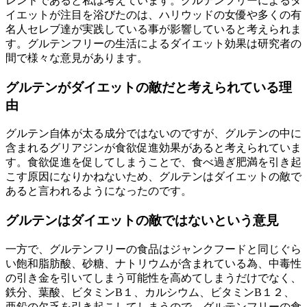
レンドであると私は考えています。グルテンフリーによるダ
イエットが注目を浴びたのは、ハリウッドの女優や多くの有
名人セレブ達が実践している事が影響していると考えられま
す。グルテンフリーの生活によるダイエット効果は研究者の
間で様々な意見があります。
グルテンがダイエットの敵だと考えられている理
由
グルテン自体が太る成分ではないのですが、グルテンの中に
含まれるグリアジンが食欲促進効果があると考えられていま
す。食欲促進を促してしまうことで、食べ過ぎ肥満を引き起
こす原因になりかねないため、グルテンはダイエットの敵で
あると言われるようになったのです。
グルテンはダイエットの敵ではないという意見
一方で、グルテンフリーの食品はジャンクフードと同じぐら
い飽和脂肪酸、砂糖、ナトリウムが含まれている為、中毒性
の引き金を引いてしまう可能性を高めてしまうだけでなく、
鉄分、葉酸、ビタミンB１、カルシウム、ビタミンB１２、
亜鉛の欠乏を引き起こしてしまうので、グルテンフリーの食