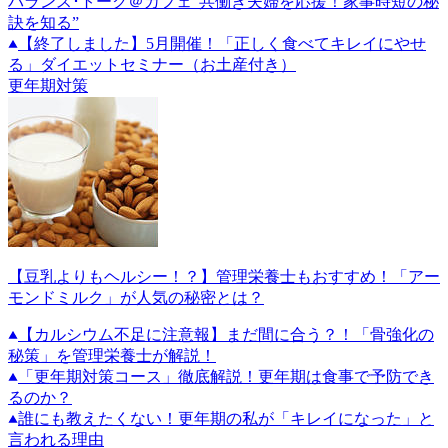
バランス･トーク＠カフェ”共働き夫婦を応援！家事時短の秘
訣を知る”
【終了しました】5月開催！「正しく食べてキレイにやせ
る」ダイエットセミナー（お土産付き）
更年期対策
【豆乳よりもヘルシー！？】管理栄養士もおすすめ！「アー
モンドミルク」が人気の秘密とは？
【カルシウム不足に注意報】まだ間に合う？！「骨強化の
秘策」を管理栄養士が解説！
「更年期対策コース」徹底解説！更年期は食事で予防でき
るのか？
誰にも教えたくない！更年期の私が「キレイになった」と
言われる理由