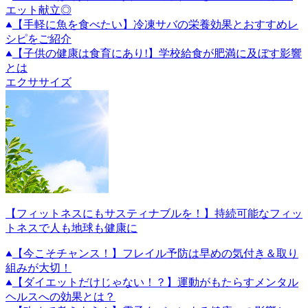
エット献立◎
【手軽に魚を食べたい】冷凍サバの栄養効果とおすすめレ
シピをご紹介
【子供の健康は食育にあり!】学校給食が肥満に及ぼす影響
とは
エクササイズ
【フィットネスにもサスティナブルを！】持続可能なフィッ
トネスで人も地球も健康に
【今こそチャンス！】フレイル予防は早めの気付き＆取り
組みが大切！
【ダイエットだけじゃない！？】運動がもたらすメンタル
ヘルスへの効果とは？