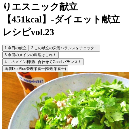
りエスニック献立
【451kcal】-ダイエット献立
レシピvol.23
1.
今日の献立
2.
この献立の栄養バランスをチェック！
3.
今回のメインの料理はこれ！
4.
このメイン料理に合わせてGood バランス！
著者
DietPlus管理栄養士
(管理栄養士)