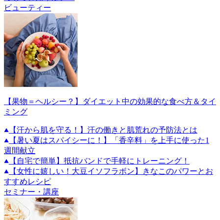
ビューティー
【果物＝ヘルシー？】ダイエット中の効果的な食べ方＆タイ
ミング
【汗から肌を守る！】汗の働きと肌荒れの予防法とは
【暑い夏はスパイシーに！】「香辛料」を上手に使った1
週間献立
【自宅で簡単】抵抗バンドで手軽にトレーニング！
【女性に嬉しい！大豆イソフラボン】きなこのパワーとお
すすめレシピ
セミナー・講座