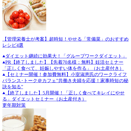
【管理栄養士が考案】超時短！やせる「常備菜」のおすすめ
レシピ4選
ダイエット継続に効果大！「グループワークダイエット」
PR
【終了しました】【先着70名様：無料】妊活セミナー
「正しく食べて、妊娠しやすい体を作る」（お土産付き）
【セミナー開催！参加費無料】小室淑恵氏のワークライフ
バランス･トーク＠カフェ”共働き夫婦を応援！家事時短の秘
訣を知る”
【終了しました】5月開催！「正しく食べてキレイにやせ
る」ダイエットセミナー（お土産付き）
更年期対策