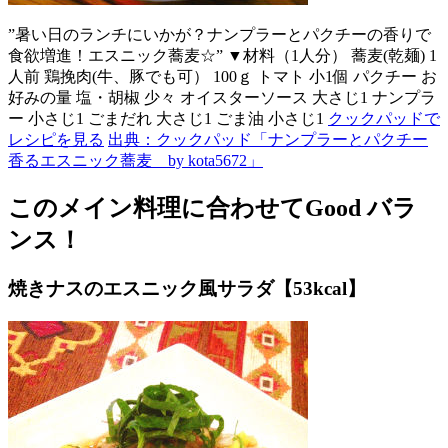
”暑い日のランチにいかが？ナンプラーとパクチーの香りで
食欲増進！エスニック蕎麦☆” ▼材料（1人分） 蕎麦(乾麺) 1
人前 鶏挽肉(牛、豚でも可） 100ｇ トマト 小1個 パクチー お
好みの量 塩・胡椒 少々 オイスターソース 大さじ1 ナンプラ
ー 小さじ1 ごまだれ 大さじ1 ごま油 小さじ1
クックパッドで
レシピを見る
出典：クックパッド「ナンプラーとパクチー
香るエスニック蕎麦 by kota5672」
このメイン料理に合わせてGood バラ
ンス！
焼きナスのエスニック風サラダ【53kcal】