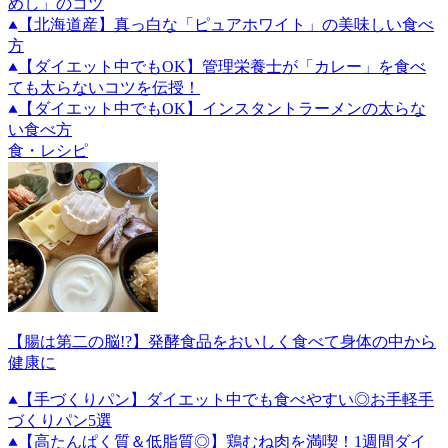
めし」のコツ
【北海道産】真っ白な「ピュアホワイト」の美味しい食べ
方
【ダイエット中でもOK】管理栄養士が「カレー」を食べ
ても太らないコツを伝授！
【ダイエット中でもOK】インスタントラーメンの太らな
い食べ方
食・レシピ
【腸は第二の脳!?】発酵食品をおいしく食べて身体の中から
健康に
【手づくりパン】ダイエット中でも食べやすい◎お手軽手
づくりパン5選
【高たんぱく質＆低脂質◎】鶏むね肉を満喫！1週間ダイ