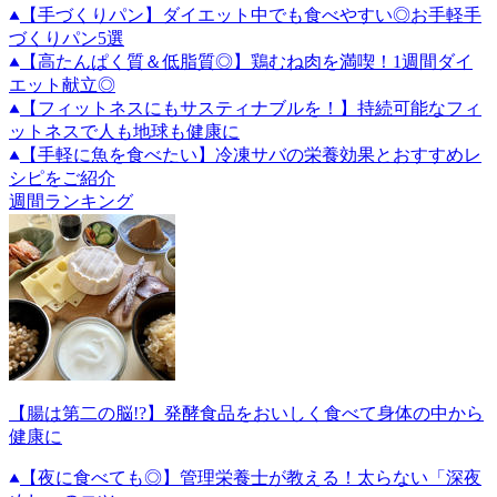
【手づくりパン】ダイエット中でも食べやすい◎お手軽手
づくりパン5選
【高たんぱく質＆低脂質◎】鶏むね肉を満喫！1週間ダイ
エット献立◎
【フィットネスにもサスティナブルを！】持続可能なフィ
ットネスで人も地球も健康に
【手軽に魚を食べたい】冷凍サバの栄養効果とおすすめレ
シピをご紹介
週間ランキング
【腸は第二の脳!?】発酵食品をおいしく食べて身体の中から
健康に
【夜に食べても◎】管理栄養士が教える！太らない「深夜