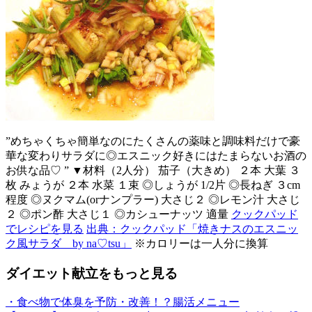
”めちゃくちゃ簡単なのにたくさんの薬味と調味料だけで豪
華な変わりサラダに◎エスニック好きにはたまらないお酒の
お供な品♡ ” ▼材料（2人分） 茄子（大きめ） ２本 大葉 ３
枚 みょうが ２本 水菜 １束 ◎しょうが 1/2片 ◎長ねぎ ３cm
程度 ◎ヌクマム(orナンプラー) 大さじ２ ◎レモン汁 大さじ
２ ◎ポン酢 大さじ１ ◎カシューナッツ 適量
クックパッド
でレシピを見る
出典：クックパッド「焼きナスのエスニッ
ク風サラダ by na♡tsu」
※カロリーは一人分に換算
ダイエット献立をもっと見る
・食べ物で体臭を予防・改善！？腸活メニュー