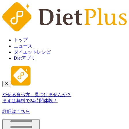
トップ
ニュース
ダイエットレシピ
Dietアプリ
やせる食べ方、見つけませんか？
まずは無料で24時間体験！
詳細はこちら