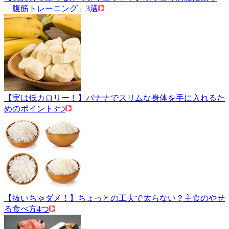
「腹筋トレーニング」3選
【実は低カロリー！】バナナでスリムな身体を手に入れるた
めのポイント3つ
【抜いちゃダメ！】ちょっとの工夫で太らない？主食のやせ
る食べ方4つ