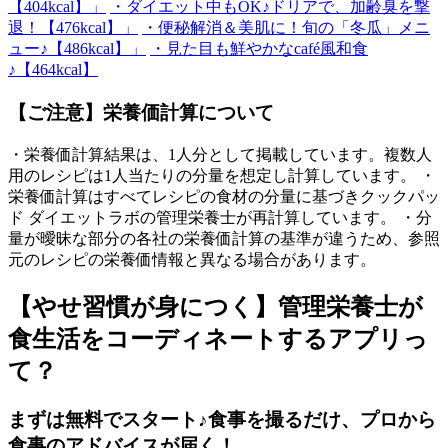
【404kcal】」
・ダイエット中もOK♪ドリアで、加齢臭を撃
退！【476kcal】」
・便秘解消＆美肌に！旬の「冬瓜」メニ
ュー♪【486kcal】」
・見た目も鮮やかなcafé風和食
♪【464kcal】
【ご注意】栄養価計算について
・栄養価計算結果は、1人分として掲載しています。複数人
用のレシピは1人当たりの分量を想定し計算しています。 ・
栄養価計算はすべてレシピの食材の分量に基づきクックパッ
ド ダイエットラボの管理栄養士が再計算しています。 ・分
量が曖昧な部分の各社の栄養価計算の基準が違うため、参照
元のレシピの栄養価情報と異なる場合があります。
【やせ習慣が身につく】管理栄養士が
食生活をコーディネートするアプリっ
て？
まずは無料でスタート♪食事を撮るだけ、プロから
食事のアドバイスが届く！