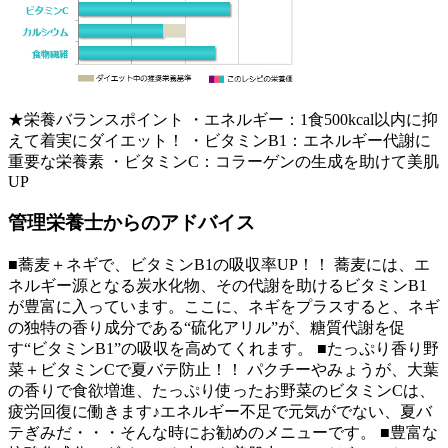
★栄養バランスポイント ・エネルギー：1食500kcal以内に抑
えて着実にダイエット！ ・ビタミンB1：エネルギー代謝に
重要な栄養素 ・ビタミンC：コラーゲンの生成を助けて美肌
UP
管理栄養士からのアドバイス
■蕎麦＋ネギで、ビタミンB1の吸収率UP！！ 蕎麦には、エ
ネルギー源となる炭水化物、その代謝を助けるビタミンB1
が豊富に入っています。ここに、ネギをプラスすると、ネギ
の独特の香り成分である“硫化アリル”が、糖質代謝を促
す“ビタミンB1”の吸収を高めてくれます。 ■たっぷり香り野
菜＋ビタミンCで夏バテ防止！！ パクチーやみょうが、大葉
の香りで食欲増進、たっぷり使ったお野菜のビタミンCは、
疲労回復に働きます♪エネルギー不足で元気がでない、夏バ
テぎみだ・・・そんな時にお勧めのメニューです。 ■豊富な