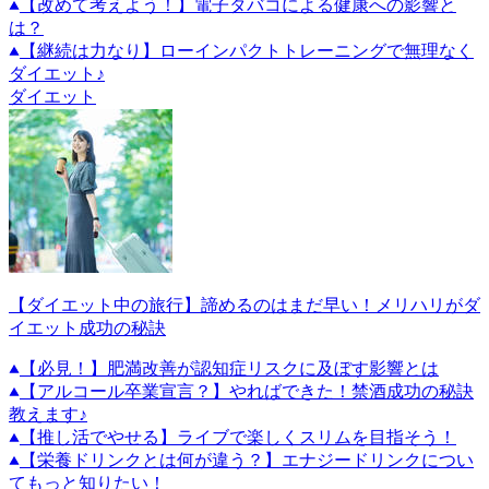
【改めて考えよう！】電子タバコによる健康への影響と
は？
【継続は力なり】ローインパクトトレーニングで無理なく
ダイエット♪
ダイエット
【ダイエット中の旅行】諦めるのはまだ早い！メリハリがダ
イエット成功の秘訣
【必見！】肥満改善が認知症リスクに及ぼす影響とは
【アルコール卒業宣言？】やればできた！禁酒成功の秘訣
教えます♪
【推し活でやせる】ライブで楽しくスリムを目指そう！
【栄養ドリンクとは何が違う？】エナジードリンクについ
てもっと知りたい！