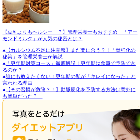
【豆乳よりもヘルシー！？】管理栄養士もおすすめ！「アー
モンドミルク」が人気の秘密とは？
【カルシウム不足に注意報】まだ間に合う？！「骨強化の
秘策」を管理栄養士が解説！
「更年期対策コース」徹底解説！更年期は食事で予防でき
るのか？
誰にも教えたくない！更年期の私が「キレイになった」と
言われる理由
【その習慣が危険？！】動脈硬化を予防する方法は意外に
も簡単だった？！