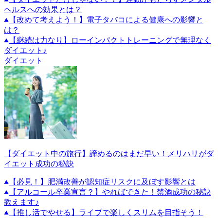
ヘルスへの効果とは？
【改めて考えよう！】電子タバコによる健康への影響と
は？
【継続は力なり】ローインパクトトレーニングで無理なく
ダイエット♪
ダイエット
【ダイエット中の旅行】諦めるのはまだ早い！メリハリがダ
イエット成功の秘訣
【必見！】肥満改善が認知症リスクに及ぼす影響とは
【アルコール卒業宣言？】やればできた！禁酒成功の秘訣
教えます♪
【推し活でやせる】ライブで楽しくスリムを目指そう！