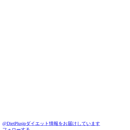
@DietPlusjp
ダイエット情報をお届けしています
フォローする