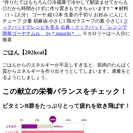
”作りたてはもちろん◎冷蔵庫で冷やして馴染ませてからも
◎だから時間かけずに作り置きもできちゃいます‼ ” ▼材料
（1～2人分） ゴーヤ 縦1/2本 生姜の千切り お好み にんにく
チューブ 少量 胡麻油 小さじ1 鶏ガラスープの素 小さじ1
ク
ックパッドでレシピを見る
出典：クックパッド「レンジで
簡単ゴーヤナムル by＊minachi＊ 」
※カロリーは一人分に
換算
ごはん【202kcal】
ごはんからのエネルギーが不足しすぎると、筋肉のたんぱく
質からエネルギーを作り出そうとしてしまいます。適量をと
るようにしましょう。
この献立の栄養バランスをチェック！
ビタミンB群をたっぷりとって疲れを吹き飛ばす！