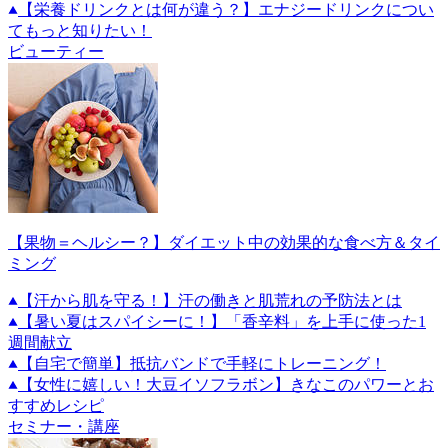
【栄養ドリンクとは何が違う？】エナジードリンクについ
てもっと知りたい！
ビューティー
【果物＝ヘルシー？】ダイエット中の効果的な食べ方＆タイ
ミング
【汗から肌を守る！】汗の働きと肌荒れの予防法とは
【暑い夏はスパイシーに！】「香辛料」を上手に使った1
週間献立
【自宅で簡単】抵抗バンドで手軽にトレーニング！
【女性に嬉しい！大豆イソフラボン】きなこのパワーとお
すすめレシピ
セミナー・講座