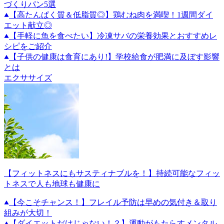
づくりパン5選
【高たんぱく質＆低脂質◎】鶏むね肉を満喫！1週間ダイ
エット献立◎
【手軽に魚を食べたい】冷凍サバの栄養効果とおすすめレ
シピをご紹介
【子供の健康は食育にあり!】学校給食が肥満に及ぼす影響
とは
エクササイズ
【フィットネスにもサスティナブルを！】持続可能なフィッ
トネスで人も地球も健康に
【今こそチャンス！】フレイル予防は早めの気付き＆取り
組みが大切！
【ダイエットだけじゃない！？】運動がもたらすメンタル