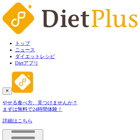
トップ
ニュース
ダイエットレシピ
Dietアプリ
やせる食べ方、見つけませんか？
まずは無料で24時間体験！
詳細はこちら