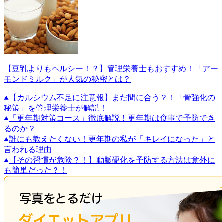
【豆乳よりもヘルシー！？】管理栄養士もおすすめ！「アー
モンドミルク」が人気の秘密とは？
【カルシウム不足に注意報】まだ間に合う？！「骨強化の
秘策」を管理栄養士が解説！
「更年期対策コース」徹底解説！更年期は食事で予防でき
るのか？
誰にも教えたくない！更年期の私が「キレイになった」と
言われる理由
【その習慣が危険？！】動脈硬化を予防する方法は意外に
も簡単だった？！