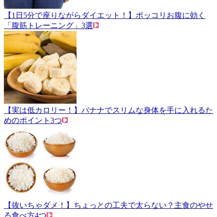
【1日5分で座りながらダイエット！】ポッコリお腹に効く
「腹筋トレーニング」3選
【実は低カロリー！】バナナでスリムな身体を手に入れるた
めのポイント3つ
【抜いちゃダメ！】ちょっとの工夫で太らない？主食のやせ
る食べ方4つ