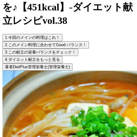
を♪【451kcal】-ダイエット献
立レシピvol.38
1.
今回のメインの料理はこれ！
2.
このメイン料理に合わせてGood バランス！
3.
この献立の栄養バランスをチェック！
4.
ダイエット献立をもっと見る
著者
DietPlus管理栄養士
(管理栄養士)