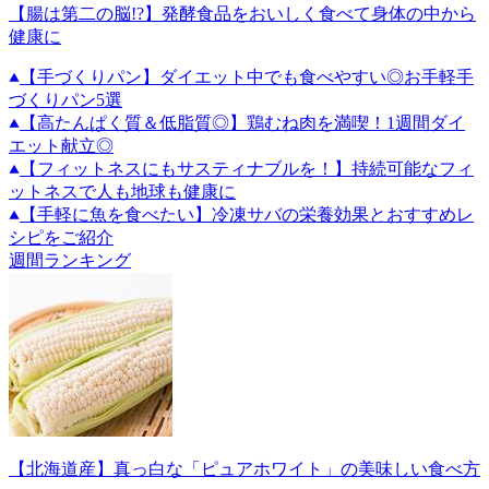
【腸は第二の脳!?】発酵食品をおいしく食べて身体の中から
健康に
【手づくりパン】ダイエット中でも食べやすい◎お手軽手
づくりパン5選
【高たんぱく質＆低脂質◎】鶏むね肉を満喫！1週間ダイ
エット献立◎
【フィットネスにもサスティナブルを！】持続可能なフィ
ットネスで人も地球も健康に
【手軽に魚を食べたい】冷凍サバの栄養効果とおすすめレ
シピをご紹介
週間ランキング
【北海道産】真っ白な「ピュアホワイト」の美味しい食べ方