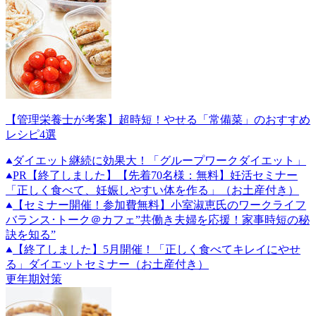
【管理栄養士が考案】超時短！やせる「常備菜」のおすすめ
レシピ4選
ダイエット継続に効果大！「グループワークダイエット」
PR
【終了しました】【先着70名様：無料】妊活セミナー
「正しく食べて、妊娠しやすい体を作る」（お土産付き）
【セミナー開催！参加費無料】小室淑恵氏のワークライフ
バランス･トーク＠カフェ”共働き夫婦を応援！家事時短の秘
訣を知る”
【終了しました】5月開催！「正しく食べてキレイにやせ
る」ダイエットセミナー（お土産付き）
更年期対策