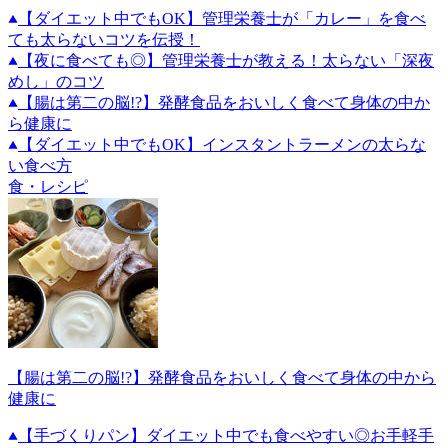
【ダイエット中でもOK】管理栄養士が「カレー」を食べ
ても太らないコツを伝授！
【夜に食べても◎】管理栄養士が教える！太らない「深夜
めし」のコツ
【腸は第二の脳!?】発酵食品をおいしく食べて身体の中か
ら健康に
【ダイエット中でもOK】インスタントラーメンの太らな
い食べ方
食・レシピ
【腸は第二の脳!?】発酵食品をおいしく食べて身体の中から
健康に
【手づくりパン】ダイエット中でも食べやすい◎お手軽手