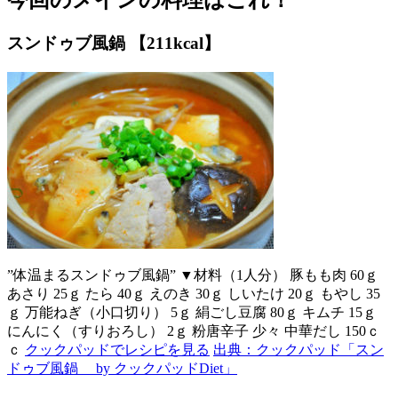
今回のメインの料理はこれ！
スンドゥブ風鍋 【211kcal】
”体温まるスンドゥブ風鍋” ▼材料（1人分） 豚もも肉 60ｇ
あさり 25ｇ たら 40ｇ えのき 30ｇ しいたけ 20ｇ もやし 35
ｇ 万能ねぎ（小口切り） 5ｇ 絹ごし豆腐 80ｇ キムチ 15ｇ
にんにく（すりおろし） 2ｇ 粉唐辛子 少々 中華だし 150ｃ
ｃ
クックパッドでレシピを見る
出典：クックパッド「スン
ドゥブ風鍋 by クックパッドDiet」