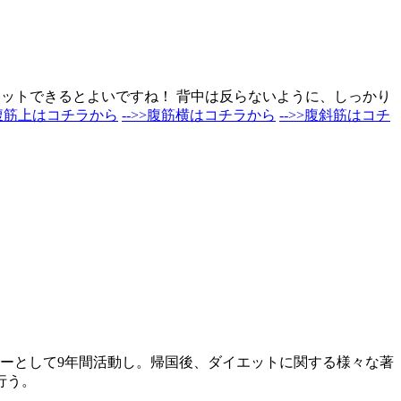
セットできるとよいですね！ 背中は反らないように、しっかり
>腹筋上はコチラから
-->>腹筋横はコチラから
-->>腹斜筋はコチ
ナーとして9年間活動し。帰国後、ダイエットに関する様々な著
行う。