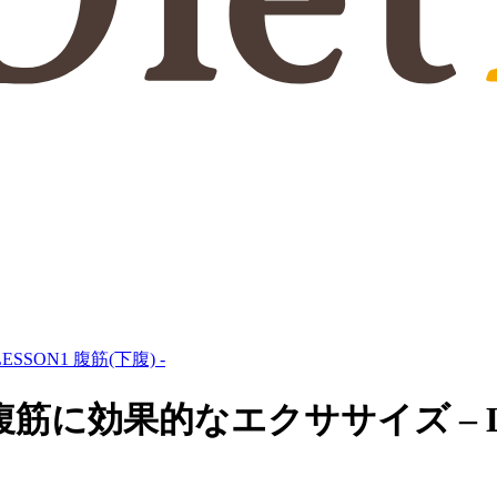
ON1 腹筋(下腹) -
効果的なエクササイズ – LESS