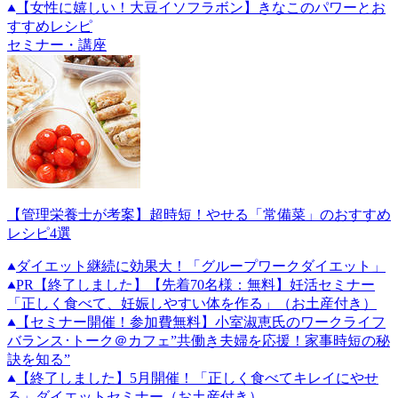
【女性に嬉しい！大豆イソフラボン】きなこのパワーとお
すすめレシピ
セミナー・講座
【管理栄養士が考案】超時短！やせる「常備菜」のおすすめ
レシピ4選
ダイエット継続に効果大！「グループワークダイエット」
PR
【終了しました】【先着70名様：無料】妊活セミナー
「正しく食べて、妊娠しやすい体を作る」（お土産付き）
【セミナー開催！参加費無料】小室淑恵氏のワークライフ
バランス･トーク＠カフェ”共働き夫婦を応援！家事時短の秘
訣を知る”
【終了しました】5月開催！「正しく食べてキレイにやせ
る」ダイエットセミナー（お土産付き）