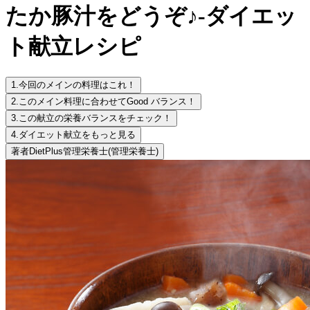
たか豚汁をどうぞ♪-ダイエッ
ト献立レシピ
1.
今回のメインの料理はこれ！
2.
このメイン料理に合わせてGood バランス！
3.
この献立の栄養バランスをチェック！
4.
ダイエット献立をもっと見る
著者
DietPlus管理栄養士
(管理栄養士)