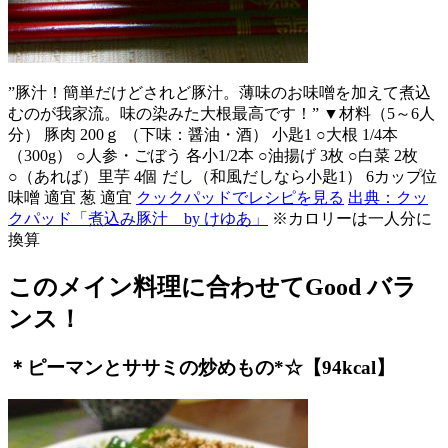
”豚汁！簡単だけどされど豚汁。薄味のお味噌を加えて煮込
むのが我家流。味の染みた大根最高です！” ▼材料（5～6人
分） 豚肉 200ｇ （下味：醤油・酒） 小匙1 ○大根 1/4本
（300g） ○人参・ごぼう 各小1/2本 ○油揚げ 3枚 ○白菜 2枚
○（あれば）里芋 4個 だし（和風だしなら小匙1） 6カップ位
味噌 適宜 葱 適宜
クックパッドでレシピを見る
出典：クッ
クパッド「煮込み豚汁 by けゆあ」
※カロリーは一人分に
換算
このメイン料理に合わせてGood バラ
ンス！
＊ピーマンとササミの炒めもの*☆【94kcal】