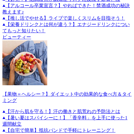
【アルコール卒業宣言？】やればできた！禁酒成功の秘訣
教えます♪
【推し活でやせる】ライブで楽しくスリムを目指そう！
【栄養ドリンクとは何が違う？】エナジードリンクについ
てもっと知りたい！
ビューティー
【果物＝ヘルシー？】ダイエット中の効果的な食べ方＆タイ
ミング
【汗から肌を守る！】汗の働きと肌荒れの予防法とは
【暑い夏はスパイシーに！】「香辛料」を上手に使った1
週間献立
【自宅で簡単】抵抗バンドで手軽にトレーニング！