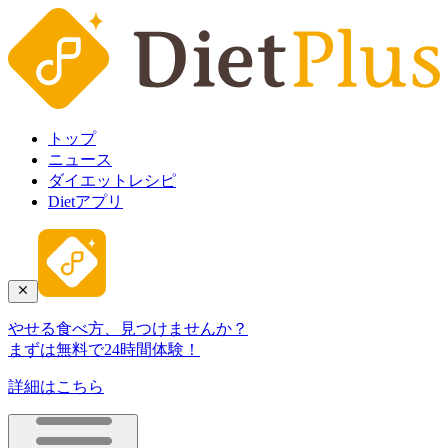
トップ
ニュース
ダイエットレシピ
Dietアプリ
やせる食べ方、見つけませんか？
まずは無料で24時間体験！
詳細はこちら