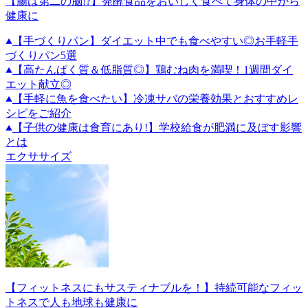
【腸は第二の脳!?】発酵食品をおいしく食べて身体の中から
健康に
【手づくりパン】ダイエット中でも食べやすい◎お手軽手
づくりパン5選
【高たんぱく質＆低脂質◎】鶏むね肉を満喫！1週間ダイ
エット献立◎
【手軽に魚を食べたい】冷凍サバの栄養効果とおすすめレ
シピをご紹介
【子供の健康は食育にあり!】学校給食が肥満に及ぼす影響
とは
エクササイズ
【フィットネスにもサスティナブルを！】持続可能なフィッ
トネスで人も地球も健康に