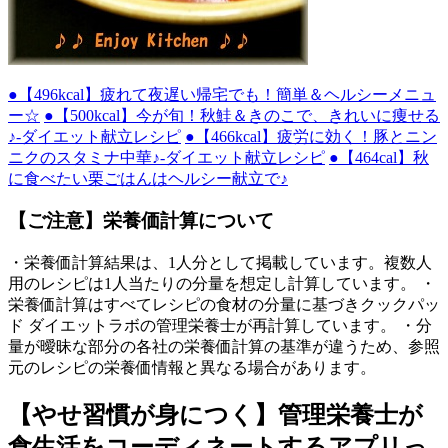
●【496kcal】疲れて夜遅い帰宅でも！簡単＆ヘルシーメニュ
ー☆
●【500kcal】今が旬！秋鮭＆きのこで、きれいに痩せる
♪-ダイエット献立レシピ
●【466kcal】疲労に効く！豚とニン
ニクのスタミナ中華♪-ダイエット献立レシピ
●【464cal】秋
に食べたい栗ごはんはヘルシー献立で♪
【ご注意】栄養価計算について
・栄養価計算結果は、1人分として掲載しています。複数人
用のレシピは1人当たりの分量を想定し計算しています。 ・
栄養価計算はすべてレシピの食材の分量に基づきクックパッ
ド ダイエットラボの管理栄養士が再計算しています。 ・分
量が曖昧な部分の各社の栄養価計算の基準が違うため、参照
元のレシピの栄養価情報と異なる場合があります。
【やせ習慣が身につく】管理栄養士が
食生活をコーディネートするアプリっ