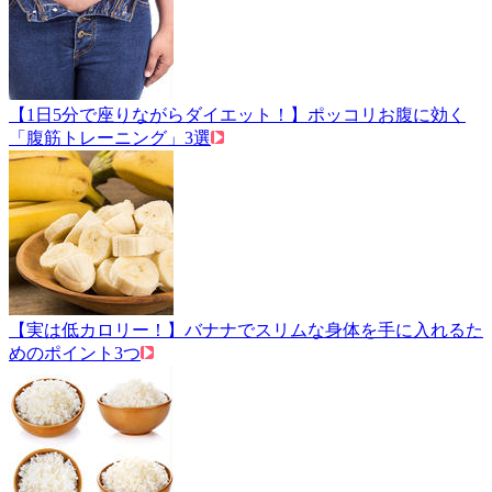
【1日5分で座りながらダイエット！】ポッコリお腹に効く
「腹筋トレーニング」3選
【実は低カロリー！】バナナでスリムな身体を手に入れるた
めのポイント3つ