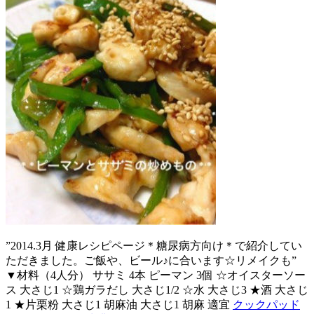
”2014.3月 健康レシピページ＊糖尿病方向け＊で紹介してい
ただきました。ご飯や、ビール♪に合います☆リメイクも”
▼材料（4人分） ササミ 4本 ピーマン 3個 ☆オイスターソー
ス 大さじ1 ☆鶏ガラだし 大さじ1/2 ☆水 大さじ3 ★酒 大さじ
1 ★片栗粉 大さじ1 胡麻油 大さじ1 胡麻 適宜
クックパッド