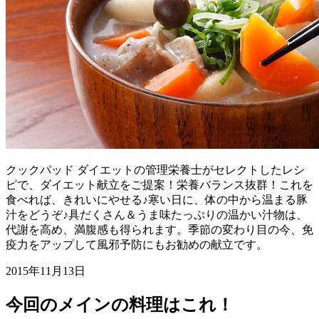
クックパッド ダイエットの管理栄養士がセレクトしたレシ
ピで、ダイエット献立をご提案！栄養バランス抜群！これを
食べれば、きれいにやせる♪寒い日に、体の中から温まる豚
汁をどうぞ♪具だくさん＆うま味たっぷりの温かい汁物は、
代謝を高め、満腹感も得られます。季節の変わり目の今、免
疫力をアップして風邪予防にもお勧めの献立です。
2015年11月13日
今回のメインの料理はこれ！