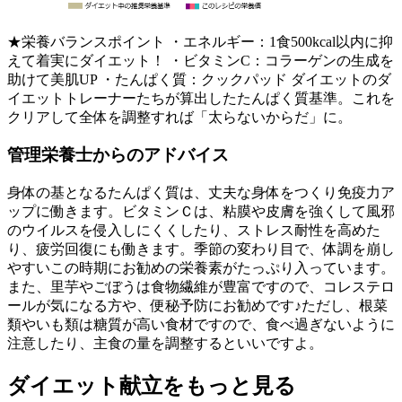
★栄養バランスポイント ・エネルギー：1食500kcal以内に抑
えて着実にダイエット！ ・ビタミンC：コラーゲンの生成を
助けて美肌UP ・たんぱく質：クックパッド ダイエットのダ
イエットトレーナーたちが算出したたんぱく質基準。これを
クリアして全体を調整すれば「太らないからだ」に。
管理栄養士からのアドバイス
身体の基となるたんぱく質は、丈夫な身体をつくり免疫力ア
ップに働きます。ビタミンＣは、粘膜や皮膚を強くして風邪
のウイルスを侵入しにくくしたり、ストレス耐性を高めた
り、疲労回復にも働きます。季節の変わり目で、体調を崩し
やすいこの時期にお勧めの栄養素がたっぷり入っています。
また、里芋やごぼうは食物繊維が豊富ですので、コレステロ
ールが気になる方や、便秘予防にお勧めです♪ただし、根菜
類やいも類は糖質が高い食材ですので、食べ過ぎないように
注意したり、主食の量を調整するといいですよ。
ダイエット献立をもっと見る