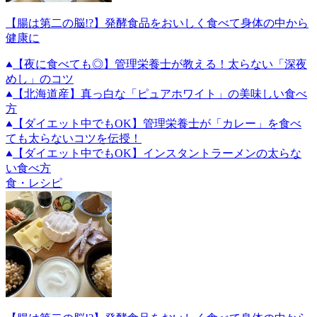
【腸は第二の脳!?】発酵食品をおいしく食べて身体の中から
健康に
【夜に食べても◎】管理栄養士が教える！太らない「深夜
めし」のコツ
【北海道産】真っ白な「ピュアホワイト」の美味しい食べ
方
【ダイエット中でもOK】管理栄養士が「カレー」を食べ
ても太らないコツを伝授！
【ダイエット中でもOK】インスタントラーメンの太らな
い食べ方
食・レシピ