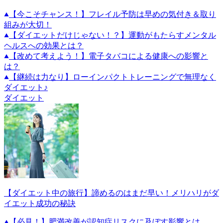
【今こそチャンス！】フレイル予防は早めの気付き＆取り
組みが大切！
【ダイエットだけじゃない！？】運動がもたらすメンタル
ヘルスへの効果とは？
【改めて考えよう！】電子タバコによる健康への影響と
は？
【継続は力なり】ローインパクトトレーニングで無理なく
ダイエット♪
ダイエット
【ダイエット中の旅行】諦めるのはまだ早い！メリハリがダ
イエット成功の秘訣
【必見！】肥満改善が認知症リスクに及ぼす影響とは