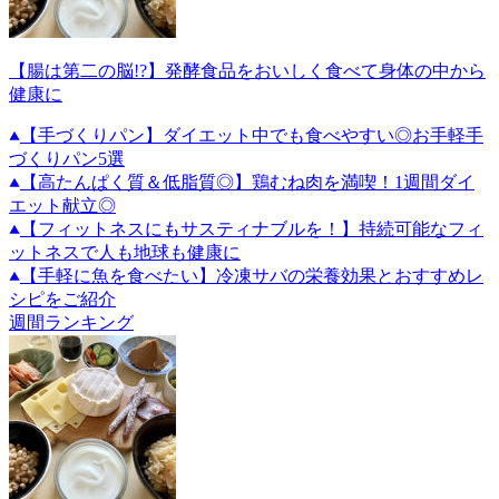
【腸は第二の脳!?】発酵食品をおいしく食べて身体の中から
健康に
【手づくりパン】ダイエット中でも食べやすい◎お手軽手
づくりパン5選
【高たんぱく質＆低脂質◎】鶏むね肉を満喫！1週間ダイ
エット献立◎
【フィットネスにもサスティナブルを！】持続可能なフィ
ットネスで人も地球も健康に
【手軽に魚を食べたい】冷凍サバの栄養効果とおすすめレ
シピをご紹介
週間ランキング