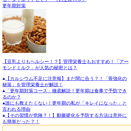
更年期対策
【豆乳よりもヘルシー！？】管理栄養士もおすすめ！「アー
モンドミルク」が人気の秘密とは？
【カルシウム不足に注意報】まだ間に合う？！「骨強化の
秘策」を管理栄養士が解説！
「更年期対策コース」徹底解説！更年期は食事で予防でき
るのか？
誰にも教えたくない！更年期の私が「キレイになった」と
言われる理由
【その習慣が危険？！】動脈硬化を予防する方法は意外に
も簡単だった？！