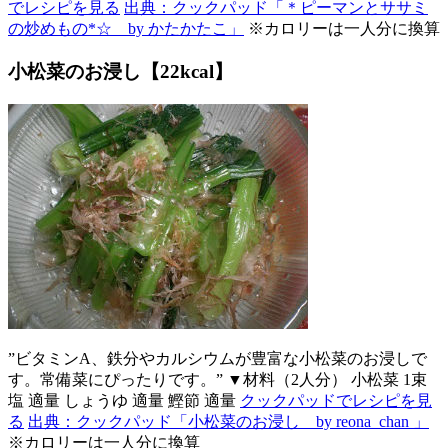
でレシピを見る
出典：クックパッド「＊ピーマンとササミ
の炒めもの*☆ by かたかたこ」
※カロリーは一人分に換算
小松菜のお浸し【22kcal】
”ビタミンA、鉄分やカルシウムが豊富な小松菜のお浸しで
す。常備菜にぴったりです。” ▼材料（2人分） 小松菜 1束
塩 適量 しょうゆ 適量 鰹節 適量
クックパッドでレシピを見
る
出典：クックパッド「小松菜のお浸し by reona_chan 」
※カロリーは一人分に換算