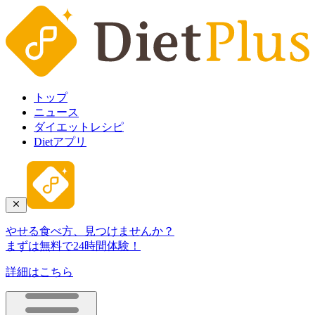
トップ
ニュース
ダイエットレシピ
Dietアプリ
やせる食べ方、見つけませんか？
まずは無料で24時間体験！
詳細はこちら