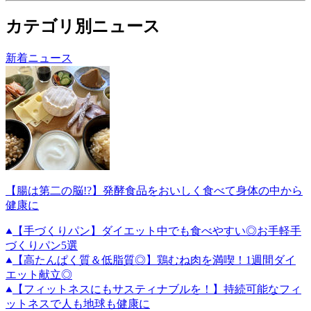
カテゴリ別ニュース
新着ニュース
【腸は第二の脳!?】発酵食品をおいしく食べて身体の中から
健康に
【手づくりパン】ダイエット中でも食べやすい◎お手軽手
づくりパン5選
【高たんぱく質＆低脂質◎】鶏むね肉を満喫！1週間ダイ
エット献立◎
【フィットネスにもサスティナブルを！】持続可能なフィ
ットネスで人も地球も健康に