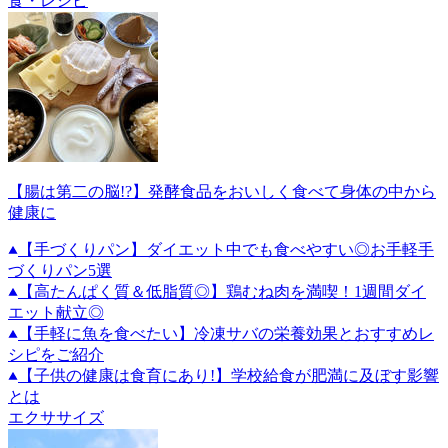
食・レシピ
【腸は第二の脳!?】発酵食品をおいしく食べて身体の中から
健康に
【手づくりパン】ダイエット中でも食べやすい◎お手軽手
づくりパン5選
【高たんぱく質＆低脂質◎】鶏むね肉を満喫！1週間ダイ
エット献立◎
【手軽に魚を食べたい】冷凍サバの栄養効果とおすすめレ
シピをご紹介
【子供の健康は食育にあり!】学校給食が肥満に及ぼす影響
とは
エクササイズ