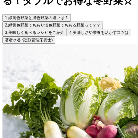
る！ダブルでお得な冬野菜☆
1.
緑黄色野菜と淡色野菜の違いは？
2.
緑黄色野菜でもあり淡色野菜でもある野菜って？？
3.
美味しく食べるレシピをご紹介
4.
美味しさや栄養を活かすコツは
著者
水谷 俊江
(管理栄養士)