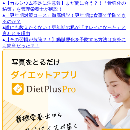
【カルシウム不足に注意報】まだ間に合う？！「骨強化の
秘策」を管理栄養士が解説！
「更年期対策コース」徹底解説！更年期は食事で予防でき
るのか？
誰にも教えたくない！更年期の私が「キレイになった」と
言われる理由
【その習慣が危険？！】動脈硬化を予防する方法は意外に
も簡単だった？！