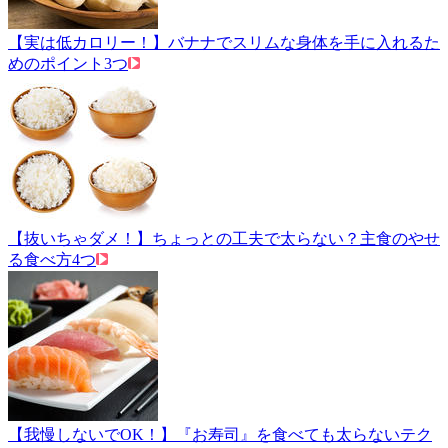
【実は低カロリー！】バナナでスリムな身体を手に入れるた
めのポイント3つ
【抜いちゃダメ！】ちょっとの工夫で太らない？主食のやせ
る食べ方4つ
【我慢しないでOK！】『お寿司』を食べても太らないテク