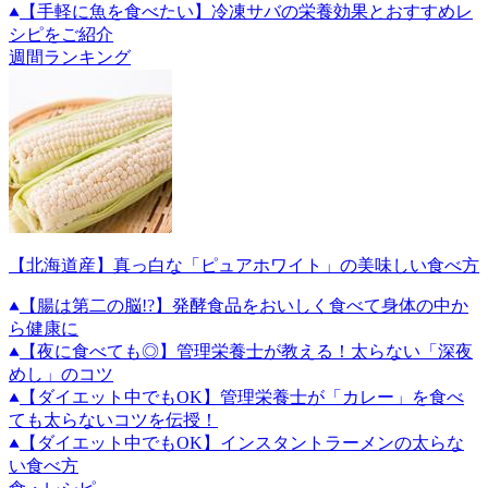
【手軽に魚を食べたい】冷凍サバの栄養効果とおすすめレ
シピをご紹介
週間ランキング
【北海道産】真っ白な「ピュアホワイト」の美味しい食べ方
【腸は第二の脳!?】発酵食品をおいしく食べて身体の中か
ら健康に
【夜に食べても◎】管理栄養士が教える！太らない「深夜
めし」のコツ
【ダイエット中でもOK】管理栄養士が「カレー」を食べ
ても太らないコツを伝授！
【ダイエット中でもOK】インスタントラーメンの太らな
い食べ方