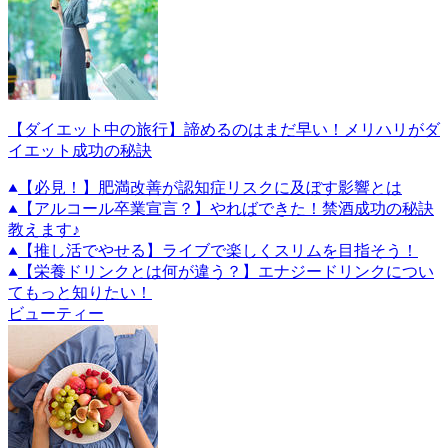
【ダイエット中の旅行】諦めるのはまだ早い！メリハリがダ
イエット成功の秘訣
【必見！】肥満改善が認知症リスクに及ぼす影響とは
【アルコール卒業宣言？】やればできた！禁酒成功の秘訣
教えます♪
【推し活でやせる】ライブで楽しくスリムを目指そう！
【栄養ドリンクとは何が違う？】エナジードリンクについ
てもっと知りたい！
ビューティー