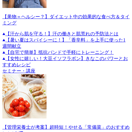
【果物＝ヘルシー？】ダイエット中の効果的な食べ方＆タイ
ミング
【汗から肌を守る！】汗の働きと肌荒れの予防法とは
【暑い夏はスパイシーに！】「香辛料」を上手に使った1
週間献立
【自宅で簡単】抵抗バンドで手軽にトレーニング！
【女性に嬉しい！大豆イソフラボン】きなこのパワーとお
すすめレシピ
セミナー・講座
【管理栄養士が考案】超時短！やせる「常備菜」のおすすめ