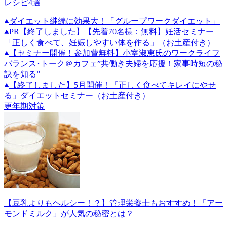
レシピ4選
ダイエット継続に効果大！「グループワークダイエット」
PR
【終了しました】【先着70名様：無料】妊活セミナー
「正しく食べて、妊娠しやすい体を作る」（お土産付き）
【セミナー開催！参加費無料】小室淑恵氏のワークライフ
バランス･トーク＠カフェ”共働き夫婦を応援！家事時短の秘
訣を知る”
【終了しました】5月開催！「正しく食べてキレイにやせ
る」ダイエットセミナー（お土産付き）
更年期対策
【豆乳よりもヘルシー！？】管理栄養士もおすすめ！「アー
モンドミルク」が人気の秘密とは？