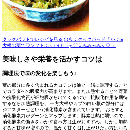
クックパッドでレシピを見る
出典：クックパッド「かぶor
大根の葉で♡ソフトふりかけ by ♡えみみみみん♡ 」
美味しさや栄養を活かすコツは
調理法で味の変化を楽しもう♪
葉の部分に多く含まれるカロテンは油と一緒に調理すること
でカラダへの吸収力が高まります。また加熱することで野菜
の抗酸化物質が細胞膜から出てくるので、抗酸化作用を期待
するなら加熱調理を。 一方大根やカブの白い根の部分には
ジアスターゼという消化酵素が含まれています。 おろすと
消化酵素力がグーンとアップします。酵素は熱に弱いので、
消化酵素の働きをいかす食べ方は生がおすすめ。しかし加熱
すると甘味が増すので、温かく甘く召し上がりたい方はおろ