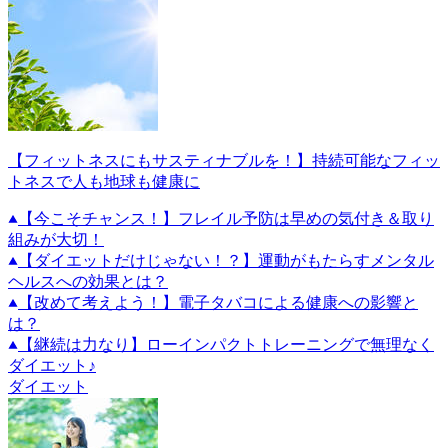
【フィットネスにもサスティナブルを！】持続可能なフィッ
トネスで人も地球も健康に
【今こそチャンス！】フレイル予防は早めの気付き＆取り
組みが大切！
【ダイエットだけじゃない！？】運動がもたらすメンタル
ヘルスへの効果とは？
【改めて考えよう！】電子タバコによる健康への影響と
は？
【継続は力なり】ローインパクトトレーニングで無理なく
ダイエット♪
ダイエット