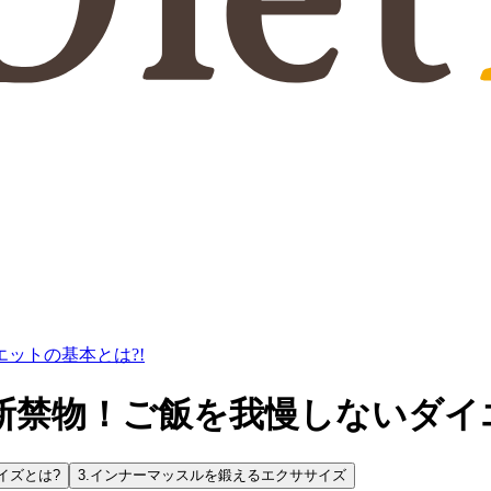
ットの基本とは?!
断禁物！ご飯を我慢しないダイエ
イズとは?
3.
インナーマッスルを鍛えるエクササイズ