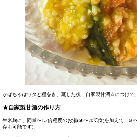
かぼちゃはワタと種をき、蒸した後、自家製甘酒☆につけて、
★自家製甘酒の作り方
生米麹に、同量〜1.2倍程度のお湯(60〜70℃位)を加えて
存も可能です)。