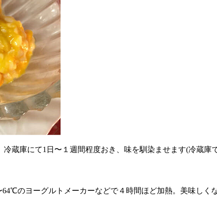
冷蔵庫にて1日〜１週間程度おき、味を馴染ませます(冷蔵庫で
、60〜64℃のヨーグルトメーカーなどで４時間ほど加熱。美味し