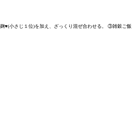
麹♥(小さじ１位)を加え、ざっくり混ぜ合わせる。 ③雑穀ご飯