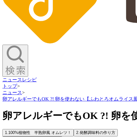
ニュース
レシピ
トップ
>
ニュース
>
卵アレルギーでもOK ?! 卵を使わない【ふわとろオムライス
卵アレルギーでもOK ?! 卵
1.
100%植物性 半熟卵風 オムレツ！
2.
発酵調味料の作り方