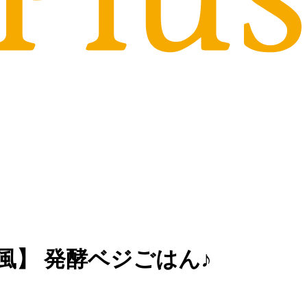
風】 発酵ベジごはん♪