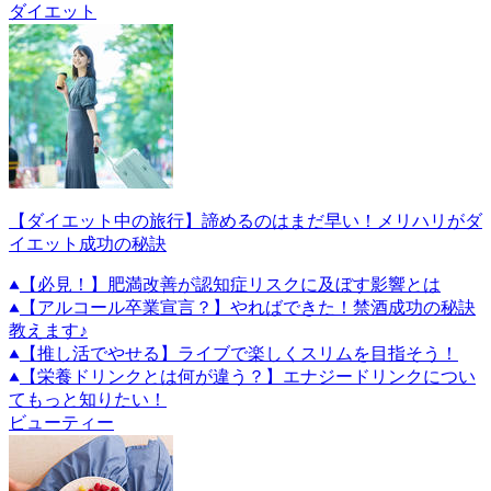
ダイエット
【ダイエット中の旅行】諦めるのはまだ早い！メリハリがダ
イエット成功の秘訣
【必見！】肥満改善が認知症リスクに及ぼす影響とは
【アルコール卒業宣言？】やればできた！禁酒成功の秘訣
教えます♪
【推し活でやせる】ライブで楽しくスリムを目指そう！
【栄養ドリンクとは何が違う？】エナジードリンクについ
てもっと知りたい！
ビューティー