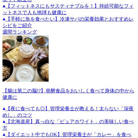
【フィットネスにもサスティナブルを！】持続可能なフィ
ットネスで人も地球も健康に
【手軽に魚を食べたい】冷凍サバの栄養効果とおすすめレ
シピをご紹介
週間ランキング
【腸は第二の脳!?】発酵食品をおいしく食べて身体の中から
健康に
【夜に食べても◎】管理栄養士が教える！太らない「深夜
めし」のコツ
【北海道産】真っ白な「ピュアホワイト」の美味しい食べ
方
【ダイエット中でもOK】管理栄養士が「カレー」を食べ