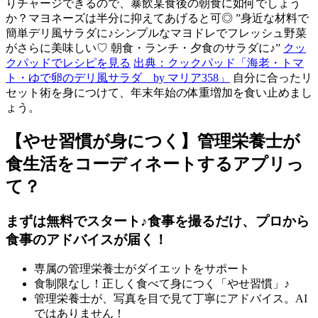
りチャージできるので、暴飲某食後の朝食に如何でしょう
か？マヨネーズは半分に抑えてあげると可◎ ”身近な材料で
簡単デリ風サラダに♪シンプルなマヨドレでフレッシュ野菜
がさらに美味しい♡ 朝食・ランチ・夕食のサラダに♪”
クッ
クパッドでレシピを見る
出典：クックパッド「海老・トマ
ト・ゆで卵のデリ風サラダ by マリア358」
自分に合ったリ
セット術を身につけて、年末年始の体重増加を食い止めまし
ょう。
【やせ習慣が身につく】管理栄養士が
食生活をコーディネートするアプリっ
て？
まずは無料でスタート♪食事を撮るだけ、プロから
食事のアドバイスが届く！
専属の管理栄養士がダイエットをサポート
食制限なし！正しく食べて身につく「やせ習慣」♪
管理栄養士が、写真を目で見て丁寧にアドバイス。AI
ではありません！