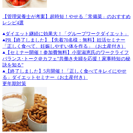
【管理栄養士が考案】超時短！やせる「常備菜」のおすすめ
レシピ4選
ダイエット継続に効果大！「グループワークダイエット」
PR
【終了しました】【先着70名様：無料】妊活セミナー
「正しく食べて、妊娠しやすい体を作る」（お土産付き）
【セミナー開催！参加費無料】小室淑恵氏のワークライフ
バランス･トーク＠カフェ”共働き夫婦を応援！家事時短の秘
訣を知る”
【終了しました】5月開催！「正しく食べてキレイにやせ
る」ダイエットセミナー（お土産付き）
更年期対策