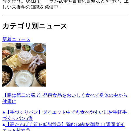
導を行う。現在は、コラム執筆や書籍の監修などを行い、正
しい栄養学の知識を発信中。
カテゴリ別ニュース
新着ニュース
【腸は第二の脳!?】発酵食品をおいしく食べて身体の中から
健康に
【手づくりパン】ダイエット中でも食べやすい◎お手軽手
づくりパン5選
【高たんぱく質＆低脂質◎】鶏むね肉を満喫！1週間ダイ
エット献立◎