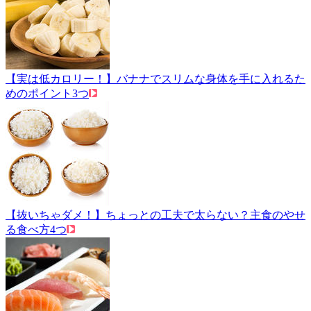
【実は低カロリー！】バナナでスリムな身体を手に入れるた
めのポイント3つ
【抜いちゃダメ！】ちょっとの工夫で太らない？主食のやせ
る食べ方4つ