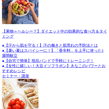
【果物＝ヘルシー？】ダイエット中の効果的な食べ方＆タイ
ミング
【汗から肌を守る！】汗の働きと肌荒れの予防法とは
【暑い夏はスパイシーに！】「香辛料」を上手に使った1
週間献立
【自宅で簡単】抵抗バンドで手軽にトレーニング！
【女性に嬉しい！大豆イソフラボン】きなこのパワーとお
すすめレシピ
セミナー・講座