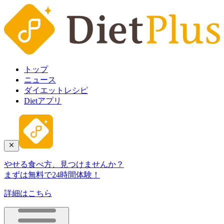
トップ
ニュース
ダイエットレシピ
Dietアプリ
やせる食べ方、見つけませんか？
まずは無料で24時間体験！
詳細はこちら