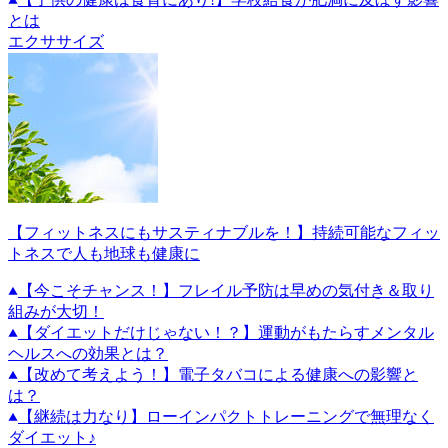
とは
エクササイズ
【フィットネスにもサスティナブルを！】持続可能なフィッ
トネスで人も地球も健康に
【今こそチャンス！】フレイル予防は早めの気付き＆取り
組みが大切！
【ダイエットだけじゃない！？】運動がもたらすメンタル
ヘルスへの効果とは？
【改めて考えよう！】電子タバコによる健康への影響と
は？
【継続は力なり】ローインパクトトレーニングで無理なく
ダイエット♪