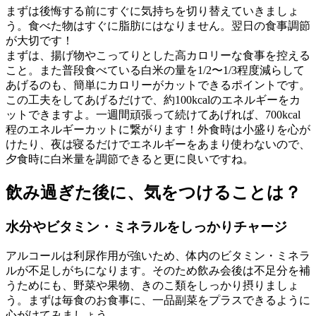
まずは後悔する前にすぐに気持ちを切り替えていきましょ
う。食べた物はすぐに脂肪にはなりません。翌日の食事調節
が大切です！
まずは、揚げ物やこってりとした高カロリーな食事を控える
こと。また普段食べている白米の量を1/2〜1/3程度減らして
あげるのも、簡単にカロリーがカットできるポイントです。
この工夫をしてあげるだけで、約100kcalのエネルギーをカ
ットできますよ。一週間頑張って続けてあげれば、700kcal
程のエネルギーカットに繋がります！外食時は小盛りを心が
けたり、夜は寝るだけでエネルギーをあまり使わないので、
夕食時に白米量を調節できると更に良いですね。
飲み過ぎた後に、気をつけることは？
水分やビタミン・ミネラルをしっかりチャージ
アルコールは利尿作用が強いため、体内のビタミン・ミネラ
ルが不足しがちになります。そのため飲み会後は不足分を補
うためにも、野菜や果物、きのこ類をしっかり摂りましょ
う。まずは毎食のお食事に、一品副菜をプラスできるように
心がけてみましょう。