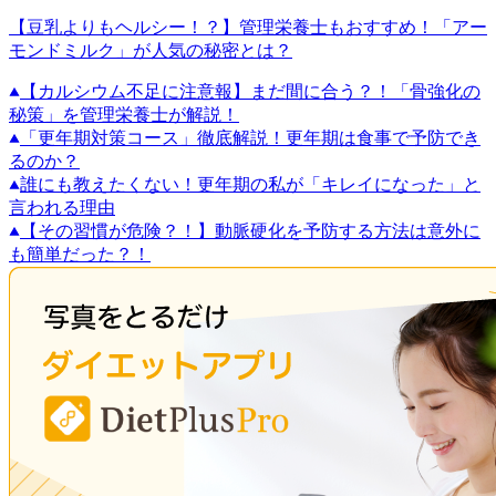
【豆乳よりもヘルシー！？】管理栄養士もおすすめ！「アー
モンドミルク」が人気の秘密とは？
【カルシウム不足に注意報】まだ間に合う？！「骨強化の
秘策」を管理栄養士が解説！
「更年期対策コース」徹底解説！更年期は食事で予防でき
るのか？
誰にも教えたくない！更年期の私が「キレイになった」と
言われる理由
【その習慣が危険？！】動脈硬化を予防する方法は意外に
も簡単だった？！