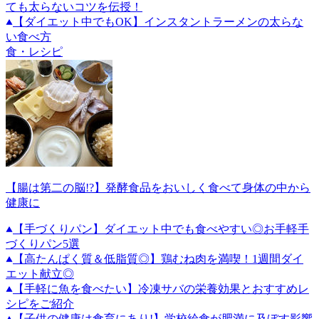
ても太らないコツを伝授！
【ダイエット中でもOK】インスタントラーメンの太らな
い食べ方
食・レシピ
【腸は第二の脳!?】発酵食品をおいしく食べて身体の中から
健康に
【手づくりパン】ダイエット中でも食べやすい◎お手軽手
づくりパン5選
【高たんぱく質＆低脂質◎】鶏むね肉を満喫！1週間ダイ
エット献立◎
【手軽に魚を食べたい】冷凍サバの栄養効果とおすすめレ
シピをご紹介
【子供の健康は食育にあり!】学校給食が肥満に及ぼす影響