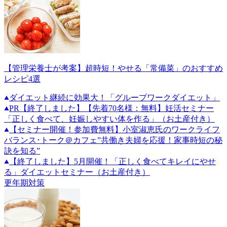
【管理栄養士が考案】超時短！やせる「常備菜」のおすすめ
レシピ4選
ダイエット継続に効果大！「グループワークダイエット」
PR
【終了しました】【先着70名様：無料】妊活セミナー
「正しく食べて、妊娠しやすい体を作る」（お土産付き）
【セミナー開催！参加費無料】小室淑恵氏のワークライフ
バランス･トーク＠カフェ”共働き夫婦を応援！家事時短の秘
訣を知る”
【終了しました】5月開催！「正しく食べてキレイにやせ
る」ダイエットセミナー（お土産付き）
更年期対策