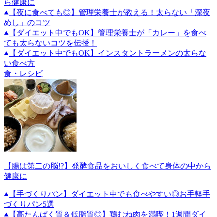
ら健康に
【夜に食べても◎】管理栄養士が教える！太らない「深夜
めし」のコツ
【ダイエット中でもOK】管理栄養士が「カレー」を食べ
ても太らないコツを伝授！
【ダイエット中でもOK】インスタントラーメンの太らな
い食べ方
食・レシピ
【腸は第二の脳!?】発酵食品をおいしく食べて身体の中から
健康に
【手づくりパン】ダイエット中でも食べやすい◎お手軽手
づくりパン5選
【高たんぱく質＆低脂質◎】鶏むね肉を満喫！1週間ダイ