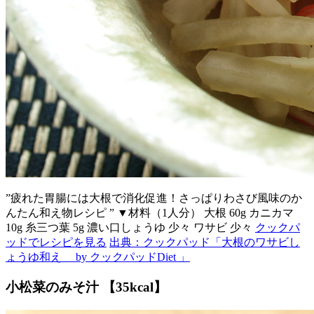
”疲れた胃腸には大根で消化促進！さっぱりわさび風味のか
んたん和え物レシピ ” ▼材料（1人分） 大根 60g カニカマ
10g 糸三つ葉 5g 濃い口しょうゆ 少々 ワサビ 少々
クックパ
ッドでレシピを見る
出典：クックパッド「大根のワサビし
ょうゆ和え by クックパッドDiet 」
小松菜のみそ汁 【35kcal】