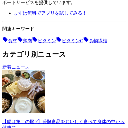
ポートサービスを提供しています。
まずは無料でアプリを試してみる！
関連キーワード
食材
鶏肉
ビタミン
ビタミンC
食物繊維
カテゴリ別ニュース
新着ニュース
【腸は第二の脳!?】発酵食品をおいしく食べて身体の中から
健康に