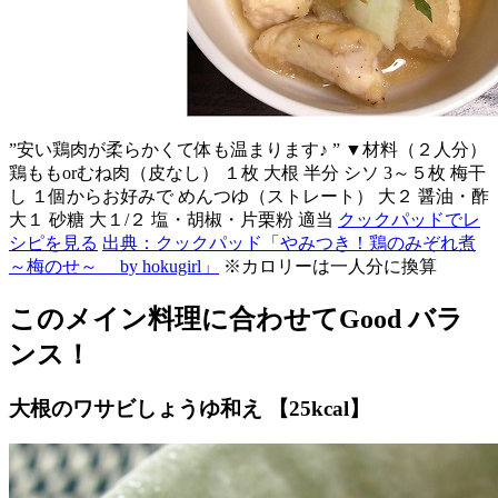
”安い鶏肉が柔らかくて体も温まります♪ ” ▼材料（２人分）
鶏ももorむね肉（皮なし） １枚 大根 半分 シソ 3～５枚 梅干
し １個からお好みで めんつゆ（ストレート） 大２ 醤油・酢
大１ 砂糖 大１/２ 塩・胡椒・片栗粉 適当
クックパッドでレ
シピを見る
出典：クックパッド「やみつき！鶏のみぞれ煮
～梅のせ～ by hokugirl」
※カロリーは一人分に換算
このメイン料理に合わせてGood バラ
ンス！
大根のワサビしょうゆ和え 【25kcal】