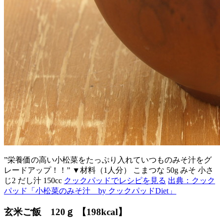
”栄養価の高い小松菜をたっぷり入れていつものみそ汁をグ
レードアップ！！” ▼材料（1人分） こまつな 50g みそ 小さ
じ2 だし汁 150cc
クックパッドでレシピを見る
出典：クック
パッド「小松菜のみそ汁 by クックパッドDiet」
玄米ご飯 120ｇ 【198kcal】