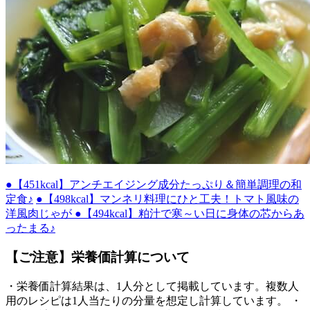
●【451kcal】アンチエイジング成分たっぷり＆簡単調理の和
定食♪
●【498kcal】マンネリ料理にひと工夫！トマト風味の
洋風肉じゃが
●【494kcal】粕汁で寒～い日に身体の芯からあ
ったまる♪
【ご注意】栄養価計算について
・栄養価計算結果は、1人分として掲載しています。複数人
用のレシピは1人当たりの分量を想定し計算しています。 ・