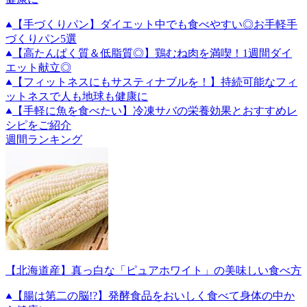
【手づくりパン】ダイエット中でも食べやすい◎お手軽手
づくりパン5選
【高たんぱく質＆低脂質◎】鶏むね肉を満喫！1週間ダイ
エット献立◎
【フィットネスにもサスティナブルを！】持続可能なフィ
ットネスで人も地球も健康に
【手軽に魚を食べたい】冷凍サバの栄養効果とおすすめレ
シピをご紹介
週間ランキング
【北海道産】真っ白な「ピュアホワイト」の美味しい食べ方
【腸は第二の脳!?】発酵食品をおいしく食べて身体の中か