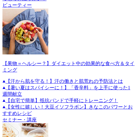
ビューティー
【果物＝ヘルシー？】ダイエット中の効果的な食べ方＆タイ
ミング
【汗から肌を守る！】汗の働きと肌荒れの予防法とは
【暑い夏はスパイシーに！】「香辛料」を上手に使った1
週間献立
【自宅で簡単】抵抗バンドで手軽にトレーニング！
【女性に嬉しい！大豆イソフラボン】きなこのパワーとお
すすめレシピ
セミナー・講座