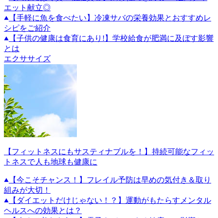
エット献立◎
【手軽に魚を食べたい】冷凍サバの栄養効果とおすすめレ
シピをご紹介
【子供の健康は食育にあり!】学校給食が肥満に及ぼす影響
とは
エクササイズ
【フィットネスにもサスティナブルを！】持続可能なフィッ
トネスで人も地球も健康に
【今こそチャンス！】フレイル予防は早めの気付き＆取り
組みが大切！
【ダイエットだけじゃない！？】運動がもたらすメンタル
ヘルスへの効果とは？