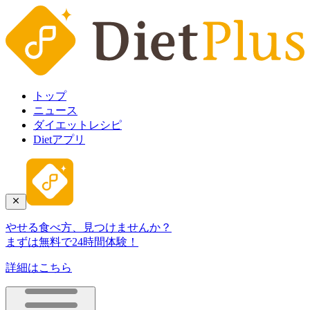
トップ
ニュース
ダイエットレシピ
Dietアプリ
やせる食べ方、見つけませんか？
まずは無料で24時間体験！
詳細はこちら