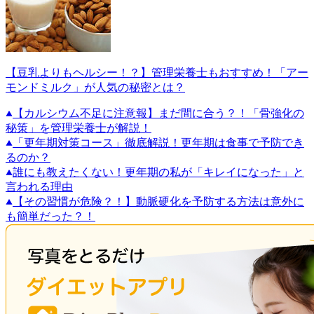
【豆乳よりもヘルシー！？】管理栄養士もおすすめ！「アー
モンドミルク」が人気の秘密とは？
【カルシウム不足に注意報】まだ間に合う？！「骨強化の
秘策」を管理栄養士が解説！
「更年期対策コース」徹底解説！更年期は食事で予防でき
るのか？
誰にも教えたくない！更年期の私が「キレイになった」と
言われる理由
【その習慣が危険？！】動脈硬化を予防する方法は意外に
も簡単だった？！