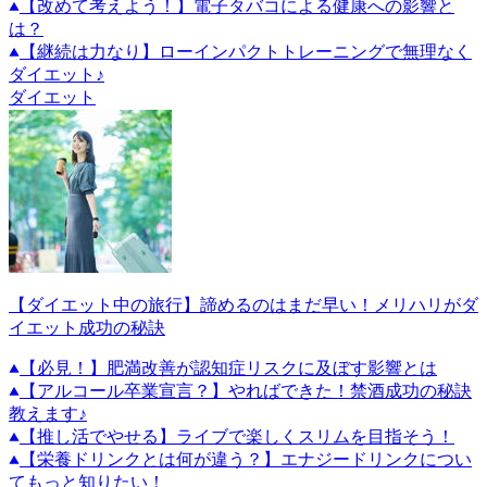
【改めて考えよう！】電子タバコによる健康への影響と
は？
【継続は力なり】ローインパクトトレーニングで無理なく
ダイエット♪
ダイエット
【ダイエット中の旅行】諦めるのはまだ早い！メリハリがダ
イエット成功の秘訣
【必見！】肥満改善が認知症リスクに及ぼす影響とは
【アルコール卒業宣言？】やればできた！禁酒成功の秘訣
教えます♪
【推し活でやせる】ライブで楽しくスリムを目指そう！
【栄養ドリンクとは何が違う？】エナジードリンクについ
てもっと知りたい！