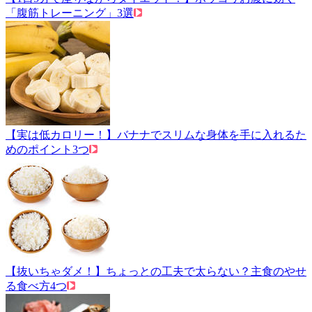
「腹筋トレーニング」3選
【実は低カロリー！】バナナでスリムな身体を手に入れるた
めのポイント3つ
【抜いちゃダメ！】ちょっとの工夫で太らない？主食のやせ
る食べ方4つ