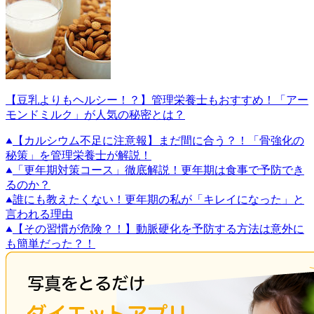
【豆乳よりもヘルシー！？】管理栄養士もおすすめ！「アー
モンドミルク」が人気の秘密とは？
【カルシウム不足に注意報】まだ間に合う？！「骨強化の
秘策」を管理栄養士が解説！
「更年期対策コース」徹底解説！更年期は食事で予防でき
るのか？
誰にも教えたくない！更年期の私が「キレイになった」と
言われる理由
【その習慣が危険？！】動脈硬化を予防する方法は意外に
も簡単だった？！