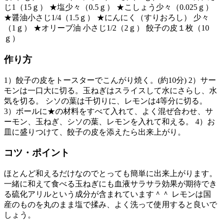
じ1（15ｇ） ★塩少々（0.5ｇ） ★こしょう少々（0.025ｇ）
★醤油小さじ1/4（1.5ｇ） ★にんにく（すりおろし） 少々
（1ｇ） ★オリーブ油 小さじ1/2（2ｇ） 餃子の皮１枚（10
ｇ）
作り方
1）餃子の皮をトースターでこんがり焼く。(約10分) 2）サー
モンは一口大に切る。玉ねぎはスライスして水にさらし、水
気を切る。 シソの葉は千切りに、レモンは4等分に切る。
3）ボールに★の材料をすべて入れて、よく混ぜ合わせ、サ
ーモン、玉ねぎ、シソの葉、レモンを入れて和える。 4）お
皿に盛りつけて、餃子の皮を添えたら出来上がり。
コツ・ポイント
ほとんど和えるだけなのでとっても簡単に出来上がります。
一緒に和えて食べる玉ねぎにも血液サラサラ効果が期待でき
る硫化アリルという成分が含まれています＾＾ レモンは国
産のものを丸のまま塩で揉み、よく洗って使用すると良いで
しょう。