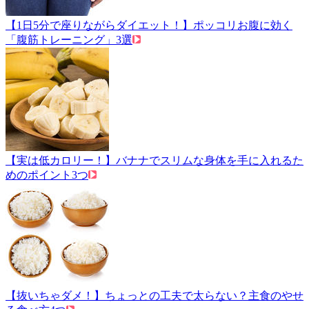
【1日5分で座りながらダイエット！】ポッコリお腹に効く
「腹筋トレーニング」3選
【実は低カロリー！】バナナでスリムな身体を手に入れるた
めのポイント3つ
【抜いちゃダメ！】ちょっとの工夫で太らない？主食のやせ