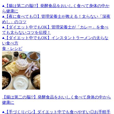
【腸は第二の脳!?】発酵食品をおいしく食べて身体の中か
ら健康に
【夜に食べても◎】管理栄養士が教える！太らない「深夜
めし」のコツ
【ダイエット中でもOK】管理栄養士が「カレー」を食べ
ても太らないコツを伝授！
【ダイエット中でもOK】インスタントラーメンの太らな
い食べ方
食・レシピ
【腸は第二の脳!?】発酵食品をおいしく食べて身体の中から
健康に
【手づくりパン】ダイエット中でも食べやすい◎お手軽手