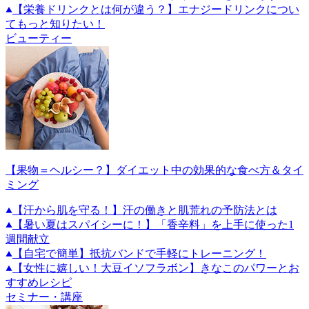
【栄養ドリンクとは何が違う？】エナジードリンクについ
てもっと知りたい！
ビューティー
【果物＝ヘルシー？】ダイエット中の効果的な食べ方＆タイ
ミング
【汗から肌を守る！】汗の働きと肌荒れの予防法とは
【暑い夏はスパイシーに！】「香辛料」を上手に使った1
週間献立
【自宅で簡単】抵抗バンドで手軽にトレーニング！
【女性に嬉しい！大豆イソフラボン】きなこのパワーとお
すすめレシピ
セミナー・講座