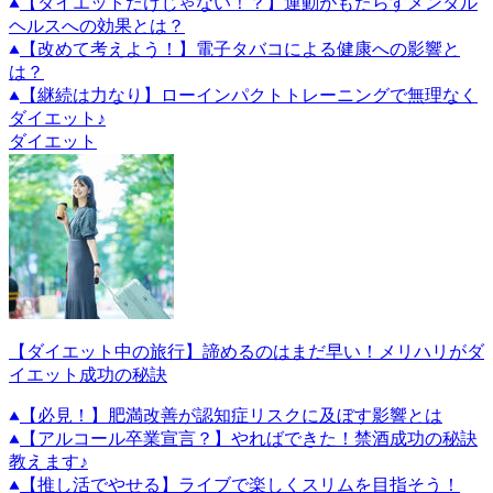
【ダイエットだけじゃない！？】運動がもたらすメンタル
ヘルスへの効果とは？
【改めて考えよう！】電子タバコによる健康への影響と
は？
【継続は力なり】ローインパクトトレーニングで無理なく
ダイエット♪
ダイエット
【ダイエット中の旅行】諦めるのはまだ早い！メリハリがダ
イエット成功の秘訣
【必見！】肥満改善が認知症リスクに及ぼす影響とは
【アルコール卒業宣言？】やればできた！禁酒成功の秘訣
教えます♪
【推し活でやせる】ライブで楽しくスリムを目指そう！