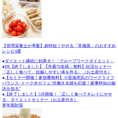
【管理栄養士が考案】超時短！やせる「常備菜」のおすすめ
レシピ4選
ダイエット継続に効果大！「グループワークダイエット」
PR
【終了しました】【先着70名様：無料】妊活セミナー
「正しく食べて、妊娠しやすい体を作る」（お土産付き）
【セミナー開催！参加費無料】小室淑恵氏のワークライフ
バランス･トーク＠カフェ”共働き夫婦を応援！家事時短の秘
訣を知る”
【終了しました】5月開催！「正しく食べてキレイにやせ
る」ダイエットセミナー（お土産付き）
更年期対策