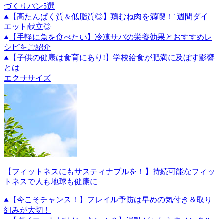
づくりパン5選
【高たんぱく質＆低脂質◎】鶏むね肉を満喫！1週間ダイ
エット献立◎
【手軽に魚を食べたい】冷凍サバの栄養効果とおすすめレ
シピをご紹介
【子供の健康は食育にあり!】学校給食が肥満に及ぼす影響
とは
エクササイズ
【フィットネスにもサスティナブルを！】持続可能なフィッ
トネスで人も地球も健康に
【今こそチャンス！】フレイル予防は早めの気付き＆取り
組みが大切！