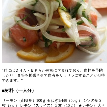
“鮭にはＤＨＡ・ＥＰＡが豊富に含まれており、血栓を予防
したり、血管を拡張させて血液をサラサラにすることが期待
できます。”
■材料（一人分）
サーモン（刺身用）100ｇ 玉ねぎ1/4個（50ｇ） シソの葉３
枚（3ｇ） レモン（スライス）２枚（10ｇ） ★レモン汁大さ