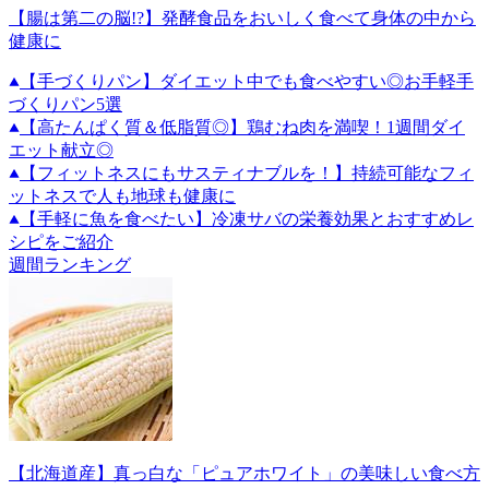
【腸は第二の脳!?】発酵食品をおいしく食べて身体の中から
健康に
【手づくりパン】ダイエット中でも食べやすい◎お手軽手
づくりパン5選
【高たんぱく質＆低脂質◎】鶏むね肉を満喫！1週間ダイ
エット献立◎
【フィットネスにもサスティナブルを！】持続可能なフィ
ットネスで人も地球も健康に
【手軽に魚を食べたい】冷凍サバの栄養効果とおすすめレ
シピをご紹介
週間ランキング
【北海道産】真っ白な「ピュアホワイト」の美味しい食べ方