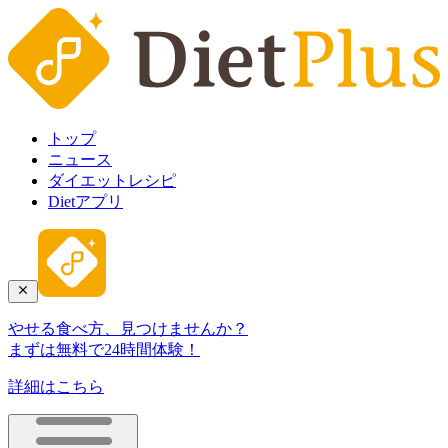
トップ
ニュース
ダイエットレシピ
Dietアプリ
やせる食べ方、見つけませんか？
まずは無料で24時間体験！
詳細はこちら