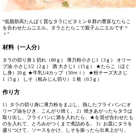
“低脂肪高たんぱく質なタラにビタミンＢ群の豊富なたらこ
を合わせたムニエル。タラとたらこで親子ムニエルです＾
＾”
材料（一人分）
タラの切り身１切れ（80ｇ） 薄力粉小さじ1（3ｇ） オリー
ブ油 小さじ1/2（2ｇ） 酒 大さじ1（15ｇ） ★たらこ（ほぐ
し身）20ｇ ★牛乳1/4カップ（50ｍｌ） ★粉チーズ大さじ
1（5ｇ） しそ（粗みじん切り）１枚（0.5ｇ）
作り方
1）タラの切り身に薄力粉をまぶし、熱したフライパンにオ
リーブ油をひき、こんがり焼く。 2）焼きあがったらタラは
取り出し、フライパンに酒を入れたら、★を混ぜ合わせたも
のを入れて、とろみがつくまで煮詰める。 3）お皿にタラを
盛りつけて、ソースをかけ、しそを振ったら出来上がり。