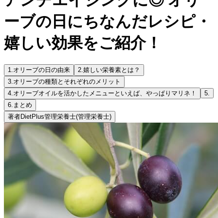
ーブの日にちなんだレシピ・
嬉しい効果をご紹介！
1.
オリーブの日の由来
2.
嬉しい栄養素とは？
3.
オリーブの種類とそれぞれのメリット
4.
オリーブオイルを活かしたメニューといえば、やっぱりマリネ！
5.
6.
まとめ
著者
DietPlus管理栄養士
(管理栄養士)