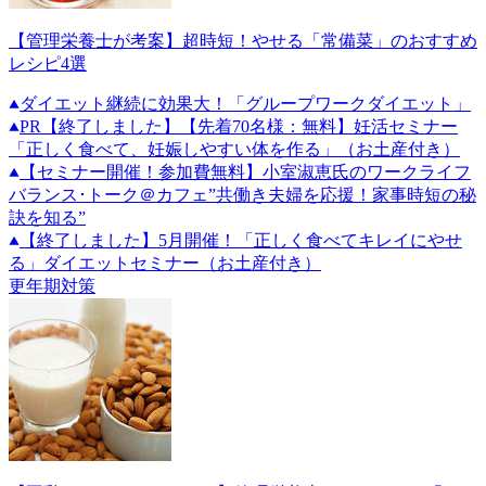
【管理栄養士が考案】超時短！やせる「常備菜」のおすすめ
レシピ4選
ダイエット継続に効果大！「グループワークダイエット」
PR
【終了しました】【先着70名様：無料】妊活セミナー
「正しく食べて、妊娠しやすい体を作る」（お土産付き）
【セミナー開催！参加費無料】小室淑恵氏のワークライフ
バランス･トーク＠カフェ”共働き夫婦を応援！家事時短の秘
訣を知る”
【終了しました】5月開催！「正しく食べてキレイにやせ
る」ダイエットセミナー（お土産付き）
更年期対策