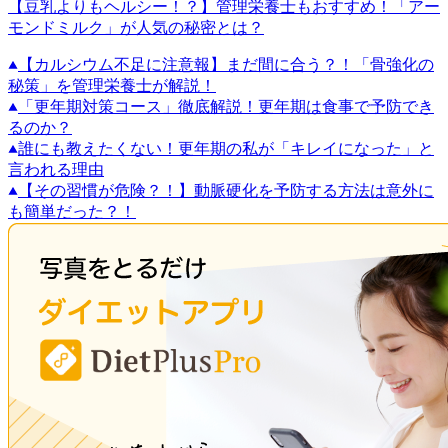
【豆乳よりもヘルシー！？】管理栄養士もおすすめ！「アー
モンドミルク」が人気の秘密とは？
【カルシウム不足に注意報】まだ間に合う？！「骨強化の
秘策」を管理栄養士が解説！
「更年期対策コース」徹底解説！更年期は食事で予防でき
るのか？
誰にも教えたくない！更年期の私が「キレイになった」と
言われる理由
【その習慣が危険？！】動脈硬化を予防する方法は意外に
も簡単だった？！