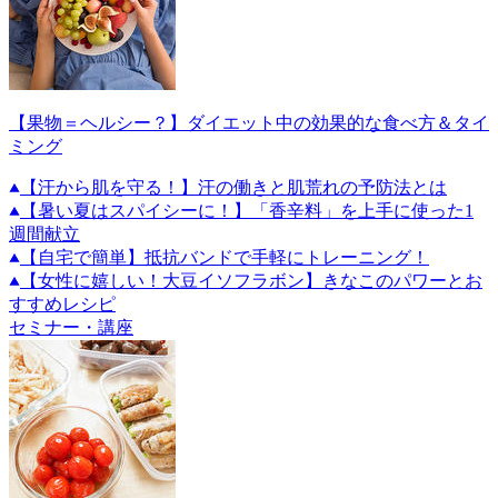
【果物＝ヘルシー？】ダイエット中の効果的な食べ方＆タイ
ミング
【汗から肌を守る！】汗の働きと肌荒れの予防法とは
【暑い夏はスパイシーに！】「香辛料」を上手に使った1
週間献立
【自宅で簡単】抵抗バンドで手軽にトレーニング！
【女性に嬉しい！大豆イソフラボン】きなこのパワーとお
すすめレシピ
セミナー・講座