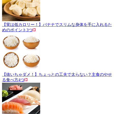
【実は低カロリー！】バナナでスリムな身体を手に入れるた
めのポイント3つ
【抜いちゃダメ！】ちょっとの工夫で太らない？主食のやせ
る食べ方4つ