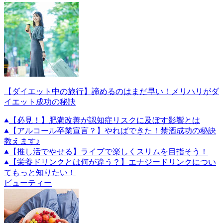
【ダイエット中の旅行】諦めるのはまだ早い！メリハリがダ
イエット成功の秘訣
【必見！】肥満改善が認知症リスクに及ぼす影響とは
【アルコール卒業宣言？】やればできた！禁酒成功の秘訣
教えます♪
【推し活でやせる】ライブで楽しくスリムを目指そう！
【栄養ドリンクとは何が違う？】エナジードリンクについ
てもっと知りたい！
ビューティー