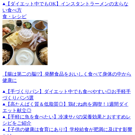
【ダイエット中でもOK】インスタントラーメンの太らな
い食べ方
食・レシピ
【腸は第二の脳!?】発酵食品をおいしく食べて身体の中から
健康に
【手づくりパン】ダイエット中でも食べやすい◎お手軽手
づくりパン5選
【高たんぱく質＆低脂質◎】鶏むね肉を満喫！1週間ダイ
エット献立◎
【手軽に魚を食べたい】冷凍サバの栄養効果とおすすめレ
シピをご紹介
【子供の健康は食育にあり!】学校給食が肥満に及ぼす影響