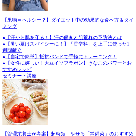
【果物＝ヘルシー？】ダイエット中の効果的な食べ方＆タイ
ミング
【汗から肌を守る！】汗の働きと肌荒れの予防法とは
【暑い夏はスパイシーに！】「香辛料」を上手に使った1
週間献立
【自宅で簡単】抵抗バンドで手軽にトレーニング！
【女性に嬉しい！大豆イソフラボン】きなこのパワーとお
すすめレシピ
セミナー・講座
【管理栄養士が考案】超時短！やせる「常備菜」のおすすめ