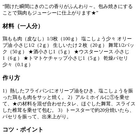
“開けた瞬間にきのこの香りがふんわり～。包み焼きにする
ことで鶏肉もジューシーに仕上がります★”
材料（一人分）
鶏もも肉（皮なし）1/3枚（100ｇ） 塩こしょう少々 オリー
ブ油 小さじ1/2（2ｇ） 生しいたけ２枚（20ｇ） 舞茸1/2パッ
ク（50ｇ） ★酒小さじ1（5ｇ） ★ウスターソース 小さじ
1（6ｇ） ★トマトケチャップ小さじ1（5ｇ） 乾燥パセリ
少々（0.1ｇ）
作り方
1）熱したフライパンにオリーブ油をひき、塩こしょうを振
った鶏もも肉をサッと焼く。 2）アルミホイルに①を乗せ
て、★の材料を混ぜ合わせたタレ、ほぐした舞茸、スライス
した椎茸を乗せて包む。 3）トースターで約20分焼いたら、
パセリを振って、出来上がり。
コツ・ポイント