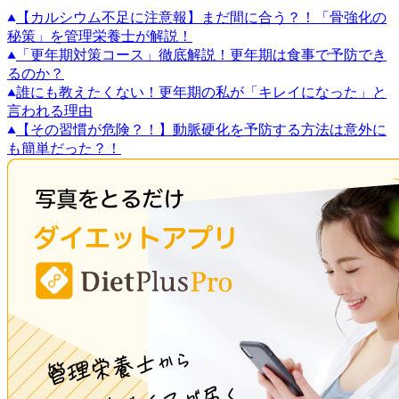
【カルシウム不足に注意報】まだ間に合う？！「骨強化の
秘策」を管理栄養士が解説！
「更年期対策コース」徹底解説！更年期は食事で予防でき
るのか？
誰にも教えたくない！更年期の私が「キレイになった」と
言われる理由
【その習慣が危険？！】動脈硬化を予防する方法は意外に
も簡単だった？！