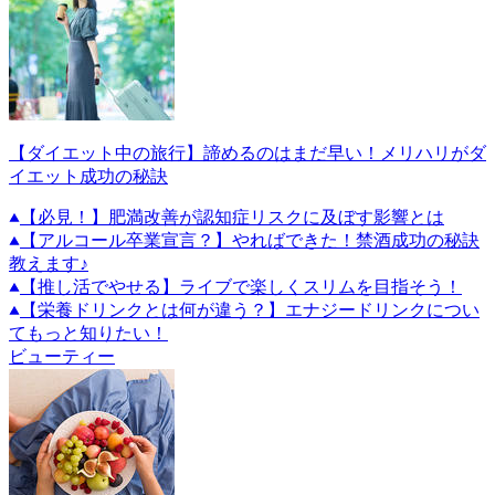
【ダイエット中の旅行】諦めるのはまだ早い！メリハリがダ
イエット成功の秘訣
【必見！】肥満改善が認知症リスクに及ぼす影響とは
【アルコール卒業宣言？】やればできた！禁酒成功の秘訣
教えます♪
【推し活でやせる】ライブで楽しくスリムを目指そう！
【栄養ドリンクとは何が違う？】エナジードリンクについ
てもっと知りたい！
ビューティー