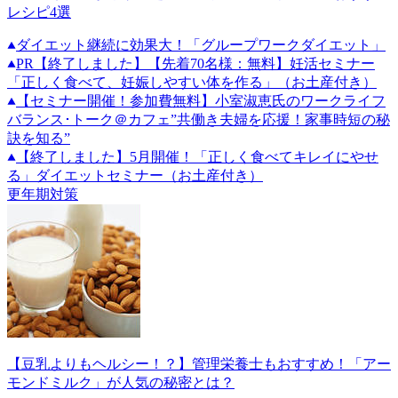
レシピ4選
ダイエット継続に効果大！「グループワークダイエット」
PR
【終了しました】【先着70名様：無料】妊活セミナー
「正しく食べて、妊娠しやすい体を作る」（お土産付き）
【セミナー開催！参加費無料】小室淑恵氏のワークライフ
バランス･トーク＠カフェ”共働き夫婦を応援！家事時短の秘
訣を知る”
【終了しました】5月開催！「正しく食べてキレイにやせ
る」ダイエットセミナー（お土産付き）
更年期対策
【豆乳よりもヘルシー！？】管理栄養士もおすすめ！「アー
モンドミルク」が人気の秘密とは？