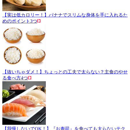
【実は低カロリー！】バナナでスリムな身体を手に入れるた
めのポイント3つ
【抜いちゃダメ！】ちょっとの工夫で太らない？主食のやせ
る食べ方4つ
【我慢しないでOK！】『お寿司』を食べても太らないテク