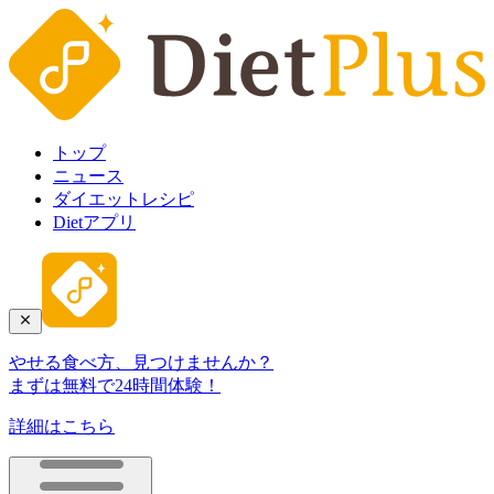
トップ
ニュース
ダイエットレシピ
Dietアプリ
やせる食べ方、見つけませんか？
まずは無料で24時間体験！
詳細はこちら