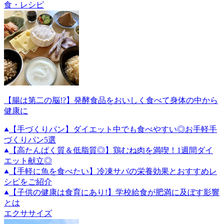
食・レシピ
【腸は第二の脳!?】発酵食品をおいしく食べて身体の中から
健康に
【手づくりパン】ダイエット中でも食べやすい◎お手軽手
づくりパン5選
【高たんぱく質＆低脂質◎】鶏むね肉を満喫！1週間ダイ
エット献立◎
【手軽に魚を食べたい】冷凍サバの栄養効果とおすすめレ
シピをご紹介
【子供の健康は食育にあり!】学校給食が肥満に及ぼす影響
とは
エクササイズ