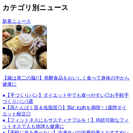
カテゴリ別ニュース
新着ニュース
【腸は第二の脳!?】発酵食品をおいしく食べて身体の中から
健康に
【手づくりパン】ダイエット中でも食べやすい◎お手軽手
づくりパン5選
【高たんぱく質＆低脂質◎】鶏むね肉を満喫！1週間ダイ
エット献立◎
【フィットネスにもサスティナブルを！】持続可能なフィ
ットネスで人も地球も健康に
【手軽に魚を食べたい】冷凍サバの栄養効果とおすすめレ