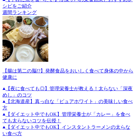
シピをご紹介
週間ランキング
【腸は第二の脳!?】発酵食品をおいしく食べて身体の中から
健康に
【夜に食べても◎】管理栄養士が教える！太らない「深夜
めし」のコツ
【北海道産】真っ白な「ピュアホワイト」の美味しい食べ
方
【ダイエット中でもOK】管理栄養士が「カレー」を食べ
ても太らないコツを伝授！
【ダイエット中でもOK】インスタントラーメンの太らな
い食べ方