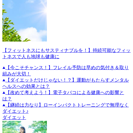
【フィットネスにもサスティナブルを！】持続可能なフィッ
トネスで人も地球も健康に
【今こそチャンス！】フレイル予防は早めの気付き＆取り
組みが大切！
【ダイエットだけじゃない！？】運動がもたらすメンタル
ヘルスへの効果とは？
【改めて考えよう！】電子タバコによる健康への影響と
は？
【継続は力なり】ローインパクトトレーニングで無理なく
ダイエット♪
ダイエット