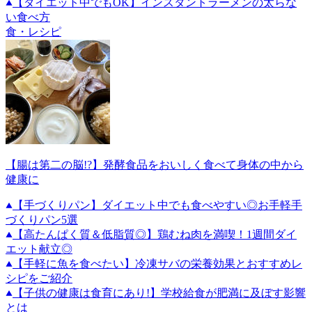
【ダイエット中でもOK】インスタントラーメンの太らな
い食べ方
食・レシピ
【腸は第二の脳!?】発酵食品をおいしく食べて身体の中から
健康に
【手づくりパン】ダイエット中でも食べやすい◎お手軽手
づくりパン5選
【高たんぱく質＆低脂質◎】鶏むね肉を満喫！1週間ダイ
エット献立◎
【手軽に魚を食べたい】冷凍サバの栄養効果とおすすめレ
シピをご紹介
【子供の健康は食育にあり!】学校給食が肥満に及ぼす影響
とは