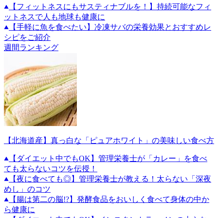
【フィットネスにもサスティナブルを！】持続可能なフィ
ットネスで人も地球も健康に
【手軽に魚を食べたい】冷凍サバの栄養効果とおすすめレ
シピをご紹介
週間ランキング
【北海道産】真っ白な「ピュアホワイト」の美味しい食べ方
【ダイエット中でもOK】管理栄養士が「カレー」を食べ
ても太らないコツを伝授！
【夜に食べても◎】管理栄養士が教える！太らない「深夜
めし」のコツ
【腸は第二の脳!?】発酵食品をおいしく食べて身体の中か
ら健康に