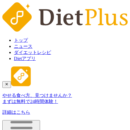
トップ
ニュース
ダイエットレシピ
Dietアプリ
やせる食べ方、見つけませんか？
まずは無料で24時間体験！
詳細はこちら