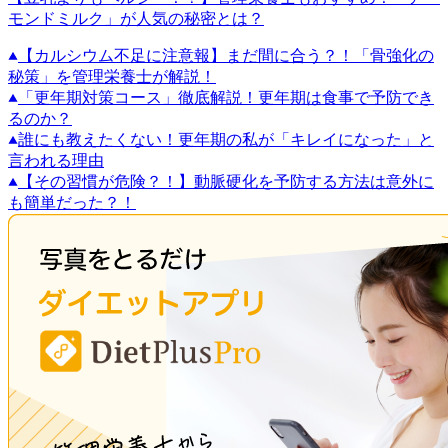
モンドミルク」が人気の秘密とは？
【カルシウム不足に注意報】まだ間に合う？！「骨強化の
秘策」を管理栄養士が解説！
「更年期対策コース」徹底解説！更年期は食事で予防でき
るのか？
誰にも教えたくない！更年期の私が「キレイになった」と
言われる理由
【その習慣が危険？！】動脈硬化を予防する方法は意外に
も簡単だった？！