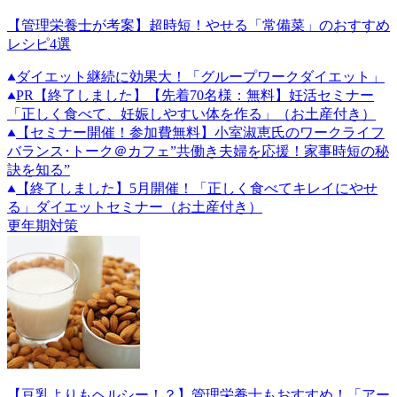
【管理栄養士が考案】超時短！やせる「常備菜」のおすすめ
レシピ4選
ダイエット継続に効果大！「グループワークダイエット」
PR
【終了しました】【先着70名様：無料】妊活セミナー
「正しく食べて、妊娠しやすい体を作る」（お土産付き）
【セミナー開催！参加費無料】小室淑恵氏のワークライフ
バランス･トーク＠カフェ”共働き夫婦を応援！家事時短の秘
訣を知る”
【終了しました】5月開催！「正しく食べてキレイにやせ
る」ダイエットセミナー（お土産付き）
更年期対策
【豆乳よりもヘルシー！？】管理栄養士もおすすめ！「アー