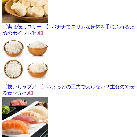
【実は低カロリー！】バナナでスリムな身体を手に入れるた
めのポイント3つ
【抜いちゃダメ！】ちょっとの工夫で太らない？主食のやせ
る食べ方4つ