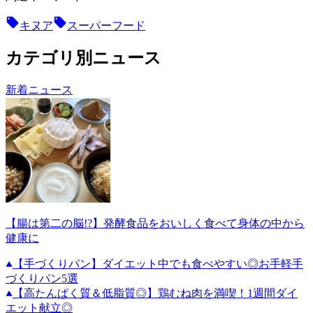
キヌア
スーパーフード
カテゴリ別ニュース
新着ニュース
【腸は第二の脳!?】発酵食品をおいしく食べて身体の中から
健康に
【手づくりパン】ダイエット中でも食べやすい◎お手軽手
づくりパン5選
【高たんぱく質＆低脂質◎】鶏むね肉を満喫！1週間ダイ
エット献立◎