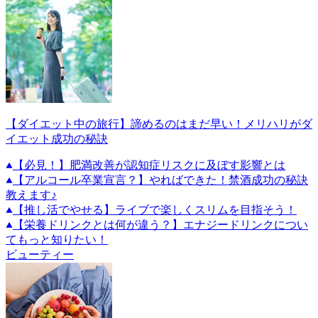
【ダイエット中の旅行】諦めるのはまだ早い！メリハリがダ
イエット成功の秘訣
【必見！】肥満改善が認知症リスクに及ぼす影響とは
【アルコール卒業宣言？】やればできた！禁酒成功の秘訣
教えます♪
【推し活でやせる】ライブで楽しくスリムを目指そう！
【栄養ドリンクとは何が違う？】エナジードリンクについ
てもっと知りたい！
ビューティー