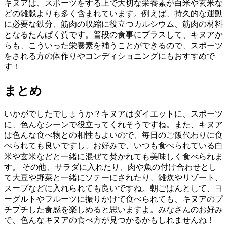
キヌアは、スポーツをする上で大切な栄養素が白米や玄米な
どの雑穀よりも多く含まれています。例えば、持久的な運動
に必要な鉄分、筋肉の収縮に役立つカルシウム、筋肉の材料
となるたんぱく質です。普段の食事にプラスして、キヌアか
らも、こういった栄養素を補うことができるので、スポーツ
をされる方の体作りやコンディショニングにもおすすめで
す！
まとめ
いかがでしたでしょうか？キヌアはダイエットに、スポーツ
に、色んなシーンで役立ってくれそうですね。また、キヌア
は色んな食べ物との相性もよいので、毎日のご飯代わりに食
べられても良いですし、お好みで、いつも食べられている白
米や玄米などと一緒に混ぜて焚かれても美味しく食べられま
す。 その他、サラダに入れたり、肉や魚の付け合わせとし
て大豆や野菜と一緒にソテーにされたり、雑炊やリゾート、
スープなどに入れられても良いですね。朝ごはんとして、ヨ
ーグルトやフルーツに振りかけて食べられても、キヌアのプ
チプチした食感を楽しめると思いますよ。みなさんのお好み
で、色んなキヌアの食べ方が見つかるかもしれませんね！