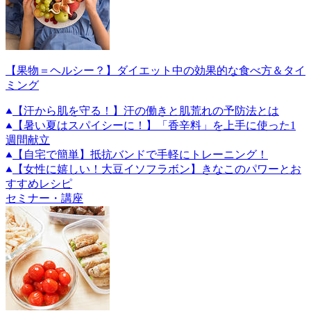
【果物＝ヘルシー？】ダイエット中の効果的な食べ方＆タイ
ミング
【汗から肌を守る！】汗の働きと肌荒れの予防法とは
【暑い夏はスパイシーに！】「香辛料」を上手に使った1
週間献立
【自宅で簡単】抵抗バンドで手軽にトレーニング！
【女性に嬉しい！大豆イソフラボン】きなこのパワーとお
すすめレシピ
セミナー・講座