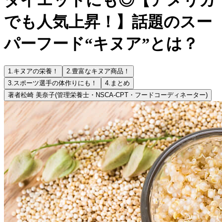
でも人気上昇！】話題のスー
パーフード“キヌア”とは？
1.
キヌアの栄養！
2.
豊富なキヌア商品！
3.
スポーツ選手の体作りにも！
4.
まとめ
著者
松崎 美奈子
(管理栄養士・NSCA‐CPT・フードコーディネーター)