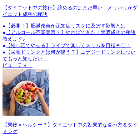
【ダイエット中の旅行】諦めるのはまだ早い！メリハリがダ
イエット成功の秘訣
【必見！】肥満改善が認知症リスクに及ぼす影響とは
【アルコール卒業宣言？】やればできた！禁酒成功の秘訣
教えます♪
【推し活でやせる】ライブで楽しくスリムを目指そう！
【栄養ドリンクとは何が違う？】エナジードリンクについ
てもっと知りたい！
ビューティー
【果物＝ヘルシー？】ダイエット中の効果的な食べ方＆タイ
ミング