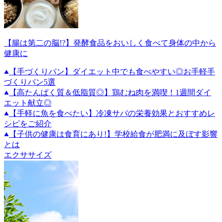
【腸は第二の脳!?】発酵食品をおいしく食べて身体の中から
健康に
【手づくりパン】ダイエット中でも食べやすい◎お手軽手
づくりパン5選
【高たんぱく質＆低脂質◎】鶏むね肉を満喫！1週間ダイ
エット献立◎
【手軽に魚を食べたい】冷凍サバの栄養効果とおすすめレ
シピをご紹介
【子供の健康は食育にあり!】学校給食が肥満に及ぼす影響
とは
エクササイズ