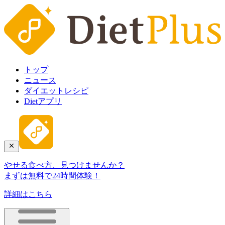
トップ
ニュース
ダイエットレシピ
Dietアプリ
やせる食べ方、見つけませんか？
まずは無料で24時間体験！
詳細はこちら