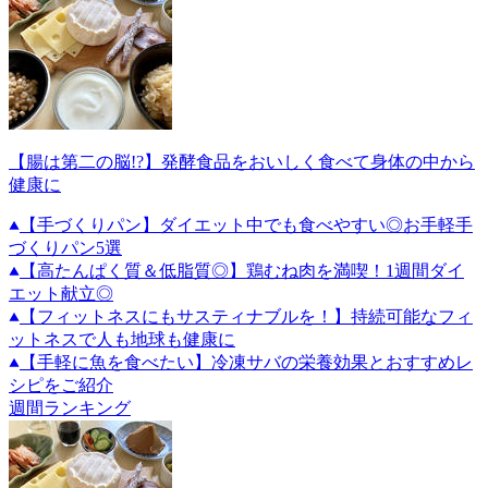
【腸は第二の脳!?】発酵食品をおいしく食べて身体の中から
健康に
【手づくりパン】ダイエット中でも食べやすい◎お手軽手
づくりパン5選
【高たんぱく質＆低脂質◎】鶏むね肉を満喫！1週間ダイ
エット献立◎
【フィットネスにもサスティナブルを！】持続可能なフィ
ットネスで人も地球も健康に
【手軽に魚を食べたい】冷凍サバの栄養効果とおすすめレ
シピをご紹介
週間ランキング