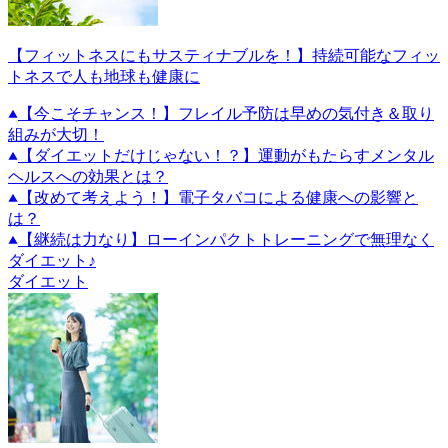
【フィットネスにもサスティナブルを！】持続可能なフィッ
トネスで人も地球も健康に
【今こそチャンス！】フレイル予防は早めの気付き＆取り
組みが大切！
【ダイエットだけじゃない！？】運動がもたらすメンタル
ヘルスへの効果とは？
【改めて考えよう！】電子タバコによる健康への影響と
は？
【継続は力なり】ローインパクトトレーニングで無理なく
ダイエット♪
ダイエット