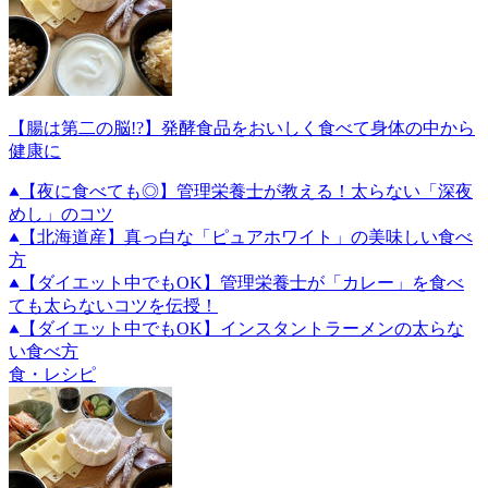
【腸は第二の脳!?】発酵食品をおいしく食べて身体の中から
健康に
【夜に食べても◎】管理栄養士が教える！太らない「深夜
めし」のコツ
【北海道産】真っ白な「ピュアホワイト」の美味しい食べ
方
【ダイエット中でもOK】管理栄養士が「カレー」を食べ
ても太らないコツを伝授！
【ダイエット中でもOK】インスタントラーメンの太らな
い食べ方
食・レシピ