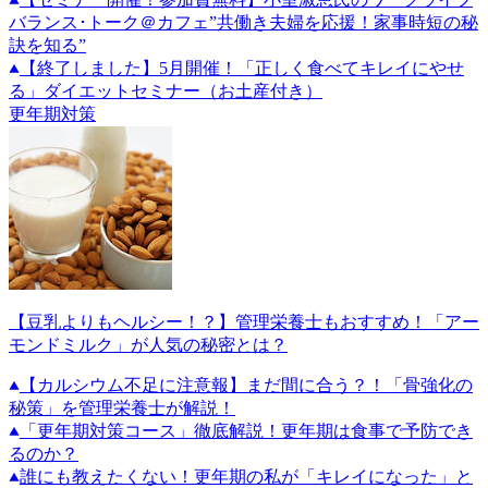
バランス･トーク＠カフェ”共働き夫婦を応援！家事時短の秘
訣を知る”
【終了しました】5月開催！「正しく食べてキレイにやせ
る」ダイエットセミナー（お土産付き）
更年期対策
【豆乳よりもヘルシー！？】管理栄養士もおすすめ！「アー
モンドミルク」が人気の秘密とは？
【カルシウム不足に注意報】まだ間に合う？！「骨強化の
秘策」を管理栄養士が解説！
「更年期対策コース」徹底解説！更年期は食事で予防でき
るのか？
誰にも教えたくない！更年期の私が「キレイになった」と