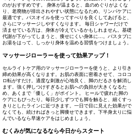
のがおすすめです。 身体が温まると、血のめぐりがよくな
り、老廃物が排出されやすい状態になるため、リンパケアに
最適です。バスオイルを使ってすべりを良くしてあげると、
さらにマッサージしやすくなります。 毎日シャワーだけで
済ませている方は、身体が冷えているかもしれません。基礎
代謝が下がってしまうと、痩せにくい身体に…。バスタブに
お湯をはって、しっかり身体を温める習慣をつけましょう。
マッサージローラーを使って効果アップ！
セルライトケア用のマッサージローラーを使うと、より引き
締め効果が高くなります。お肌の表面に密着させて、コロコ
ロ転がすだけ。適度な刺激が心地良く、脚のだるさを解消し
ます。強く押しつけすぎるとお肌への負担が大きくなるた
め、あくまで「優しく」がポイント。 ヒールで疲れた脚の
ケアにもぴったり。毎日少しずつでも脚を触ると、細くすっ
きりとしたラインに近づきます。一日で目に見えた効果がで
なくても、続ければきっと脚痩せできます。下半身太りに悩
んでいるなら早速ケアをはじめましょう。
むくみが気になるなら今日からスタート