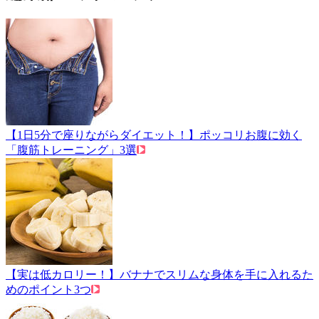
【1日5分で座りながらダイエット！】ポッコリお腹に効く
「腹筋トレーニング」3選
【実は低カロリー！】バナナでスリムな身体を手に入れるた
めのポイント3つ