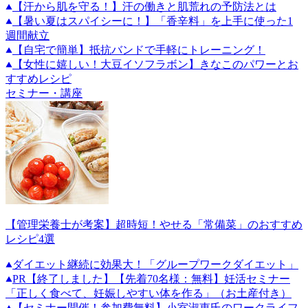
【汗から肌を守る！】汗の働きと肌荒れの予防法とは
【暑い夏はスパイシーに！】「香辛料」を上手に使った1
週間献立
【自宅で簡単】抵抗バンドで手軽にトレーニング！
【女性に嬉しい！大豆イソフラボン】きなこのパワーとお
すすめレシピ
セミナー・講座
【管理栄養士が考案】超時短！やせる「常備菜」のおすすめ
レシピ4選
ダイエット継続に効果大！「グループワークダイエット」
PR
【終了しました】【先着70名様：無料】妊活セミナー
「正しく食べて、妊娠しやすい体を作る」（お土産付き）
【セミナー開催！参加費無料】小室淑恵氏のワークライフ