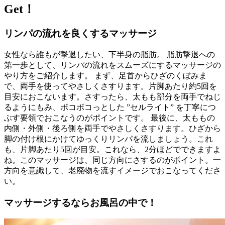
Get！
リンパの流れを良くするマッサージ
女性なら誰もが撃退したい、下半身の脂肪。 脂肪撃退への
第一歩として、リンパの流れをスムーズにするマッサージの
やり方をご紹介します。 まず、足首からひざのくぼみま
で、両手を使ってやさしくさすります。片脚あたり約5回を
目安におこないます。さすったら、太もも部分を両手でねじ
るようにもみ、ボコボコっとした ”セルライト” を丁寧につ
ぶす要領でおこなうのがポイントです。 最後に、太ももの
内側・外側・後ろ側を両手でやさしくさすります。ひざから
脚の付け根にかけてゆっくりリンパを流しましょう。これ
も、片脚あたり5回が目安。これなら、2分ほどでできますよ
ね。このマッサージは、同じ方向にさするのがポイント。一
方向を意識して、老廃物を流すイメージでおこなってくださ
い。
マッサージするならお風呂の中で！