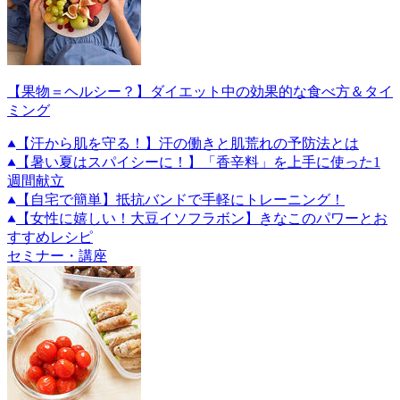
【果物＝ヘルシー？】ダイエット中の効果的な食べ方＆タイ
ミング
【汗から肌を守る！】汗の働きと肌荒れの予防法とは
【暑い夏はスパイシーに！】「香辛料」を上手に使った1
週間献立
【自宅で簡単】抵抗バンドで手軽にトレーニング！
【女性に嬉しい！大豆イソフラボン】きなこのパワーとお
すすめレシピ
セミナー・講座