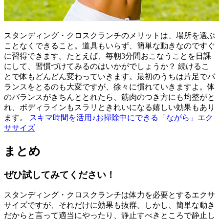
スタンディング・クロスクランチのメリットは、場所を選ぶ
ことなくできること。道具もいらず、簡単な動きなのですぐ
に習得できます。たとえば、毎朝3分間おこなうことを日課
にして、習慣づけてみるのはいかがでしょうか？ 続けるこ
とで体もどんどん変わっていきます。最初のうちは片足でバ
ランスをとるのも大変ですが、徐々に慣れていきますよ。体
のバランスがきちんととれたら、筋肉のつき方にも均整がと
れ、ボディラインもスラリときれいになる嬉しい効果もあり
ます。
スキマ時間を活用♪お掃除中にできる「ながら」エク
ササイズ
まとめ
ぜひ試してみてください！
スタンディング・クロスクランチは体力を必要とするエクサ
サイズですが、それだけに効果も抜群。しかし、簡単な動き
だからと言って適当にやったり、静止すべきところで静止し