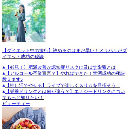
【ダイエット中の旅行】諦めるのはまだ早い！メリハリがダ
イエット成功の秘訣
【必見！】肥満改善が認知症リスクに及ぼす影響とは
【アルコール卒業宣言？】やればできた！禁酒成功の秘訣
教えます♪
【推し活でやせる】ライブで楽しくスリムを目指そう！
【栄養ドリンクとは何が違う？】エナジードリンクについ
てもっと知りたい！
ビューティー