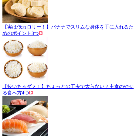
【実は低カロリー！】バナナでスリムな身体を手に入れるた
めのポイント3つ
【抜いちゃダメ！】ちょっとの工夫で太らない？主食のやせ
る食べ方4つ