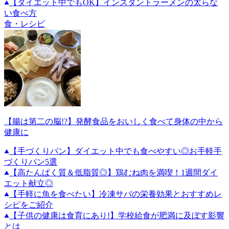
【ダイエット中でもOK】インスタントラーメンの太らな
い食べ方
食・レシピ
【腸は第二の脳!?】発酵食品をおいしく食べて身体の中から
健康に
【手づくりパン】ダイエット中でも食べやすい◎お手軽手
づくりパン5選
【高たんぱく質＆低脂質◎】鶏むね肉を満喫！1週間ダイ
エット献立◎
【手軽に魚を食べたい】冷凍サバの栄養効果とおすすめレ
シピをご紹介
【子供の健康は食育にあり!】学校給食が肥満に及ぼす影響
とは