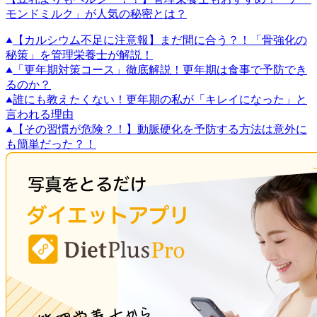
モンドミルク」が人気の秘密とは？
【カルシウム不足に注意報】まだ間に合う？！「骨強化の
秘策」を管理栄養士が解説！
「更年期対策コース」徹底解説！更年期は食事で予防でき
るのか？
誰にも教えたくない！更年期の私が「キレイになった」と
言われる理由
【その習慣が危険？！】動脈硬化を予防する方法は意外に
も簡単だった？！