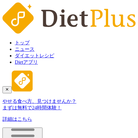
トップ
ニュース
ダイエットレシピ
Dietアプリ
やせる食べ方、見つけませんか？
まずは無料で24時間体験！
詳細はこちら