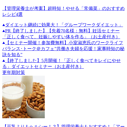
【管理栄養士が考案】超時短！やせる「常備菜」のおすすめ
レシピ4選
ダイエット継続に効果大！「グループワークダイエット」
PR
【終了しました】【先着70名様：無料】妊活セミナー
「正しく食べて、妊娠しやすい体を作る」（お土産付き）
【セミナー開催！参加費無料】小室淑恵氏のワークライフ
バランス･トーク＠カフェ”共働き夫婦を応援！家事時短の秘
訣を知る”
【終了しました】5月開催！「正しく食べてキレイにやせ
る」ダイエットセミナー（お土産付き）
更年期対策
【豆乳よりもヘルシー！？】管理栄養士もおすすめ！「アー