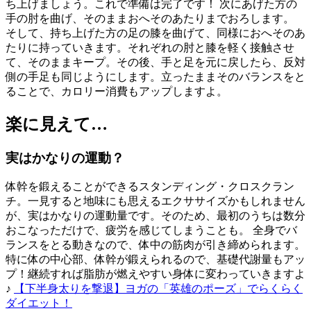
ち上げましょう。これで準備は完了です！ 次にあげた方の
手の肘を曲げ、そのままおへそのあたりまでおろします。
そして、持ち上げた方の足の膝を曲げて、同様におへそのあ
たりに持っていきます。それぞれの肘と膝を軽く接触させ
て、そのままキープ。その後、手と足を元に戻したら、反対
側の手足も同じようにします。立ったままそのバランスをと
ることで、カロリー消費もアップしますよ。
楽に見えて…
実はかなりの運動？
体幹を鍛えることができるスタンディング・クロスクラン
チ。一見すると地味にも思えるエクササイズかもしれません
が、実はかなりの運動量です。そのため、最初のうちは数分
おこなっただけで、疲労を感じてしまうことも。 全身でバ
ランスをとる動きなので、体中の筋肉が引き締められます。
特に体の中心部、体幹が鍛えられるので、基礎代謝量もアッ
プ！継続すれば脂肪が燃えやすい身体に変わっていきますよ
♪
【下半身太りを撃退】ヨガの「英雄のポーズ」でらくらく
ダイエット！