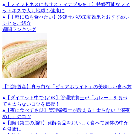
【フィットネスにもサスティナブルを！】持続可能なフィ
ットネスで人も地球も健康に
【手軽に魚を食べたい】冷凍サバの栄養効果とおすすめレ
シピをご紹介
週間ランキング
【北海道産】真っ白な「ピュアホワイト」の美味しい食べ方
【ダイエット中でもOK】管理栄養士が「カレー」を食べ
ても太らないコツを伝授！
【夜に食べても◎】管理栄養士が教える！太らない「深夜
めし」のコツ
【腸は第二の脳!?】発酵食品をおいしく食べて身体の中か
ら健康に