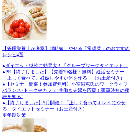
【管理栄養士が考案】超時短！やせる「常備菜」のおすすめ
レシピ4選
ダイエット継続に効果大！「グループワークダイエット」
PR
【終了しました】【先着70名様：無料】妊活セミナー
「正しく食べて、妊娠しやすい体を作る」（お土産付き）
【セミナー開催！参加費無料】小室淑恵氏のワークライフ
バランス･トーク＠カフェ”共働き夫婦を応援！家事時短の秘
訣を知る”
【終了しました】5月開催！「正しく食べてキレイにやせ
る」ダイエットセミナー（お土産付き）
更年期対策