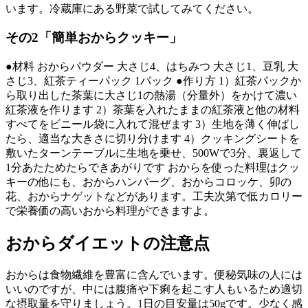
います。冷蔵庫にある野菜で試してみてください。
その2「簡単おからクッキー」
●材料 おからパウダー 大さじ4、はちみつ 大さじ1、豆乳 大
さじ3、紅茶ティーパック 1パック ●作り方 1）紅茶パックか
ら取り出した茶葉に大さじ1の熱湯（分量外）をかけて濃い
紅茶液を作ります 2）茶葉を入れたままの紅茶液と他の材料
すべてをビニール袋に入れて混ぜます 3）生地を薄く伸ばし
たら、適当な大きさに切り分けます 4）クッキングシートを
敷いたターンテーブルに生地を乗せ、500Wで3分、裏返して
1分あたためたらできあがりです おからを使った料理はクッ
キーの他にも、おからハンバーグ、おからコロッケ、卯の
花、おからナゲットなどがあります。工夫次第で低カロリー
で栄養価の高いおから料理ができますよ。
おからダイエットの注意点
おからは食物繊維を豊富に含んでいます。便秘気味の人には
いいのですが、中には腹痛や下痢を起こす人もいるため適切
な摂取量を守りましょう。1日の目安量は50gです。少なく感