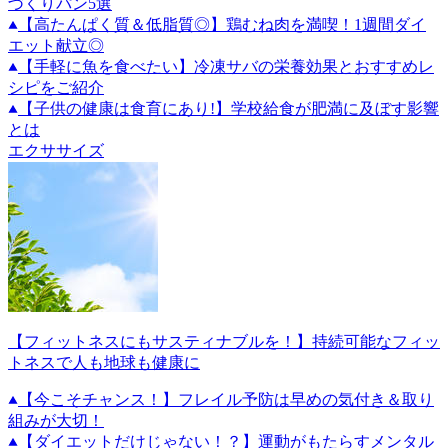
づくりパン5選
【高たんぱく質＆低脂質◎】鶏むね肉を満喫！1週間ダイ
エット献立◎
【手軽に魚を食べたい】冷凍サバの栄養効果とおすすめレ
シピをご紹介
【子供の健康は食育にあり!】学校給食が肥満に及ぼす影響
とは
エクササイズ
【フィットネスにもサスティナブルを！】持続可能なフィッ
トネスで人も地球も健康に
【今こそチャンス！】フレイル予防は早めの気付き＆取り
組みが大切！
【ダイエットだけじゃない！？】運動がもたらすメンタル