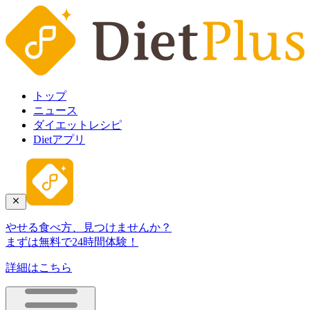
トップ
ニュース
ダイエットレシピ
Dietアプリ
やせる食べ方、見つけませんか？
まずは無料で24時間体験！
詳細はこちら