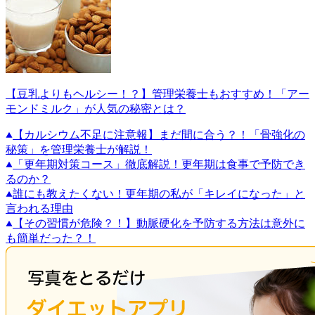
【豆乳よりもヘルシー！？】管理栄養士もおすすめ！「アー
モンドミルク」が人気の秘密とは？
【カルシウム不足に注意報】まだ間に合う？！「骨強化の
秘策」を管理栄養士が解説！
「更年期対策コース」徹底解説！更年期は食事で予防でき
るのか？
誰にも教えたくない！更年期の私が「キレイになった」と
言われる理由
【その習慣が危険？！】動脈硬化を予防する方法は意外に
も簡単だった？！