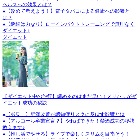
ヘルスへの効果とは？
【改めて考えよう！】電子タバコによる健康への影響と
は？
【継続は力なり】ローインパクトトレーニングで無理なく
ダイエット♪
ダイエット
【ダイエット中の旅行】諦めるのはまだ早い！メリハリがダ
イエット成功の秘訣
【必見！】肥満改善が認知症リスクに及ぼす影響とは
【アルコール卒業宣言？】やればできた！禁酒成功の秘訣
教えます♪
【推し活でやせる】ライブで楽しくスリムを目指そう！