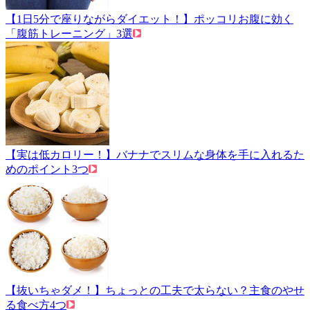
【1日5分で座りながらダイエット！】ポッコリお腹に効く
「腹筋トレーニング」3選
【実は低カロリー！】バナナでスリムな身体を手に入れるた
めのポイント3つ
【抜いちゃダメ！】ちょっとの工夫で太らない？主食のやせ
る食べ方4つ