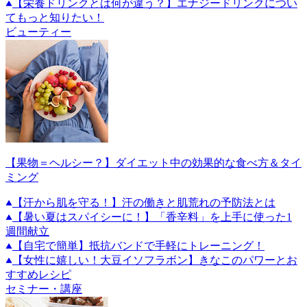
【栄養ドリンクとは何が違う？】エナジードリンクについ
てもっと知りたい！
ビューティー
【果物＝ヘルシー？】ダイエット中の効果的な食べ方＆タイ
ミング
【汗から肌を守る！】汗の働きと肌荒れの予防法とは
【暑い夏はスパイシーに！】「香辛料」を上手に使った1
週間献立
【自宅で簡単】抵抗バンドで手軽にトレーニング！
【女性に嬉しい！大豆イソフラボン】きなこのパワーとお
すすめレシピ
セミナー・講座