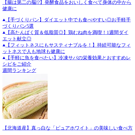
【腸は第二の脳!?】発酵食品をおいしく食べて身体の中から
健康に
【手づくりパン】ダイエット中でも食べやすい◎お手軽手
づくりパン5選
【高たんぱく質＆低脂質◎】鶏むね肉を満喫！1週間ダイ
エット献立◎
【フィットネスにもサスティナブルを！】持続可能なフィ
ットネスで人も地球も健康に
【手軽に魚を食べたい】冷凍サバの栄養効果とおすすめレ
シピをご紹介
週間ランキング
【北海道産】真っ白な「ピュアホワイト」の美味しい食べ方