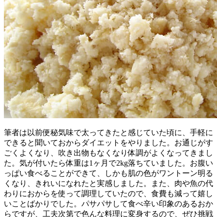
筆者は以前便秘気味で太ってきたと感じていた頃に、手軽に
できると聞いておからダイエットをやりました。お通じがす
ごくよくなり、吹き出物もなくなり体調がよくなってきまし
た。気が付いたら体重は1ヶ月で2kg落ちていました。お腹い
っぱい食べることができて、しかも肌の色がワントーン明る
くなり、きれいになれたと実感しました。また、肉や魚の代
わりにおからを使って調理していたので、食費も減って嬉し
いことばかりでした。パサパサして食べ辛い印象のあるおか
らですが、工夫次第で色んな料理に変身するので、ぜひ挑戦