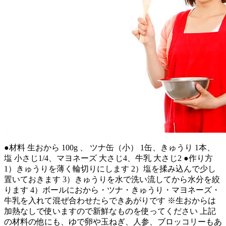
●材料 生おから 100g 、 ツナ缶（小） 1缶、きゅうり 1本、
塩 小さじ1/4、マヨネーズ 大さじ4、牛乳 大さじ2 ●作り方
1）きゅうりを薄く輪切りにします 2）塩を揉み込んで少し
置いておきます 3）きゅうりを水で洗い流してから水分を絞
ります 4）ボールにおから・ツナ・きゅうり・マヨネーズ・
牛乳を入れて混ぜ合わせたらできあがりです ※生おからは
加熱なしで使いますので新鮮なものを使ってください 上記
の材料の他にも、ゆで卵や玉ねぎ、人参、ブロッコリーもあ