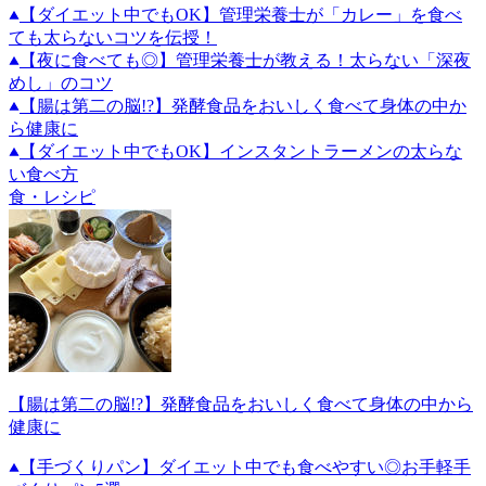
【ダイエット中でもOK】管理栄養士が「カレー」を食べ
ても太らないコツを伝授！
【夜に食べても◎】管理栄養士が教える！太らない「深夜
めし」のコツ
【腸は第二の脳!?】発酵食品をおいしく食べて身体の中か
ら健康に
【ダイエット中でもOK】インスタントラーメンの太らな
い食べ方
食・レシピ
【腸は第二の脳!?】発酵食品をおいしく食べて身体の中から
健康に
【手づくりパン】ダイエット中でも食べやすい◎お手軽手