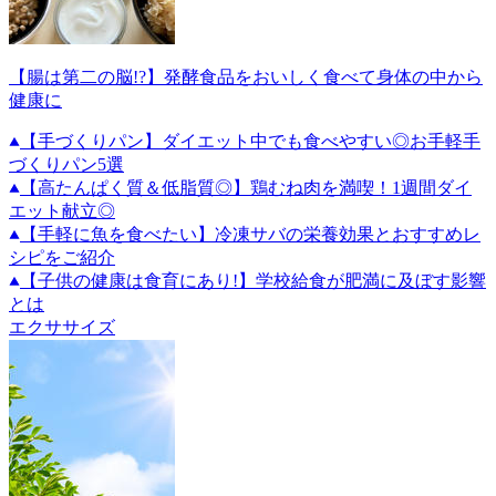
【腸は第二の脳!?】発酵食品をおいしく食べて身体の中から
健康に
【手づくりパン】ダイエット中でも食べやすい◎お手軽手
づくりパン5選
【高たんぱく質＆低脂質◎】鶏むね肉を満喫！1週間ダイ
エット献立◎
【手軽に魚を食べたい】冷凍サバの栄養効果とおすすめレ
シピをご紹介
【子供の健康は食育にあり!】学校給食が肥満に及ぼす影響
とは
エクササイズ