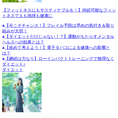
【フィットネスにもサスティナブルを！】持続可能なフィッ
トネスで人も地球も健康に
【今こそチャンス！】フレイル予防は早めの気付き＆取り
組みが大切！
【ダイエットだけじゃない！？】運動がもたらすメンタル
ヘルスへの効果とは？
【改めて考えよう！】電子タバコによる健康への影響と
は？
【継続は力なり】ローインパクトトレーニングで無理なく
ダイエット♪
ダイエット