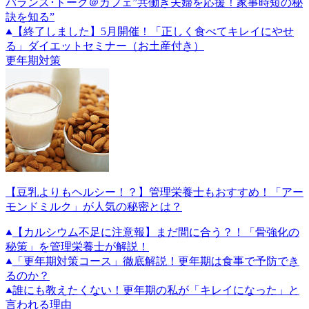
バランス･トーク＠カフェ”共働き夫婦を応援！家事時短の秘
訣を知る”
【終了しました】5月開催！「正しく食べてキレイにやせ
る」ダイエットセミナー（お土産付き）
更年期対策
【豆乳よりもヘルシー！？】管理栄養士もおすすめ！「アー
モンドミルク」が人気の秘密とは？
【カルシウム不足に注意報】まだ間に合う？！「骨強化の
秘策」を管理栄養士が解説！
「更年期対策コース」徹底解説！更年期は食事で予防でき
るのか？
誰にも教えたくない！更年期の私が「キレイになった」と
言われる理由