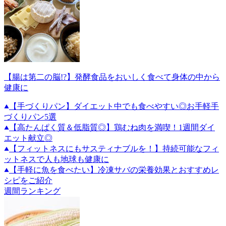
【腸は第二の脳!?】発酵食品をおいしく食べて身体の中から
健康に
【手づくりパン】ダイエット中でも食べやすい◎お手軽手
づくりパン5選
【高たんぱく質＆低脂質◎】鶏むね肉を満喫！1週間ダイ
エット献立◎
【フィットネスにもサスティナブルを！】持続可能なフィ
ットネスで人も地球も健康に
【手軽に魚を食べたい】冷凍サバの栄養効果とおすすめレ
シピをご紹介
週間ランキング