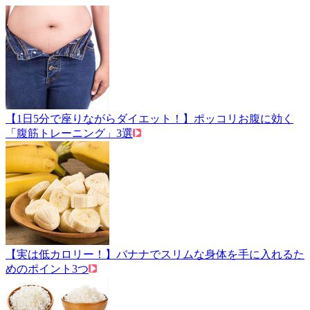
【1日5分で座りながらダイエット！】ポッコリお腹に効く
「腹筋トレーニング」3選
【実は低カロリー！】バナナでスリムな身体を手に入れるた
めのポイント3つ