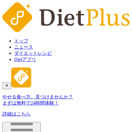
トップ
ニュース
ダイエットレシピ
Dietアプリ
やせる食べ方、見つけませんか？
まずは無料で24時間体験！
詳細はこちら