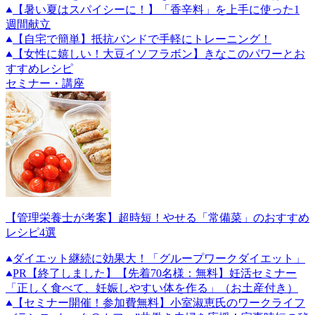
【暑い夏はスパイシーに！】「香辛料」を上手に使った1
週間献立
【自宅で簡単】抵抗バンドで手軽にトレーニング！
【女性に嬉しい！大豆イソフラボン】きなこのパワーとお
すすめレシピ
セミナー・講座
【管理栄養士が考案】超時短！やせる「常備菜」のおすすめ
レシピ4選
ダイエット継続に効果大！「グループワークダイエット」
PR
【終了しました】【先着70名様：無料】妊活セミナー
「正しく食べて、妊娠しやすい体を作る」（お土産付き）
【セミナー開催！参加費無料】小室淑恵氏のワークライフ