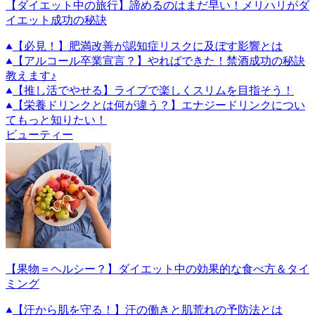
【ダイエット中の旅行】諦めるのはまだ早い！メリハリがダ
イエット成功の秘訣
【必見！】肥満改善が認知症リスクに及ぼす影響とは
【アルコール卒業宣言？】やればできた！禁酒成功の秘訣
教えます♪
【推し活でやせる】ライブで楽しくスリムを目指そう！
【栄養ドリンクとは何が違う？】エナジードリンクについ
てもっと知りたい！
ビューティー
【果物＝ヘルシー？】ダイエット中の効果的な食べ方＆タイ
ミング
【汗から肌を守る！】汗の働きと肌荒れの予防法とは