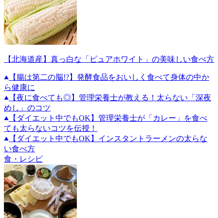
【北海道産】真っ白な「ピュアホワイト」の美味しい食べ方
【腸は第二の脳!?】発酵食品をおいしく食べて身体の中か
ら健康に
【夜に食べても◎】管理栄養士が教える！太らない「深夜
めし」のコツ
【ダイエット中でもOK】管理栄養士が「カレー」を食べ
ても太らないコツを伝授！
【ダイエット中でもOK】インスタントラーメンの太らな
い食べ方
食・レシピ