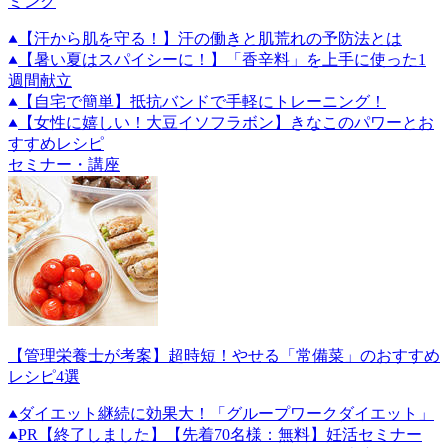
ミング
【汗から肌を守る！】汗の働きと肌荒れの予防法とは
【暑い夏はスパイシーに！】「香辛料」を上手に使った1
週間献立
【自宅で簡単】抵抗バンドで手軽にトレーニング！
【女性に嬉しい！大豆イソフラボン】きなこのパワーとお
すすめレシピ
セミナー・講座
【管理栄養士が考案】超時短！やせる「常備菜」のおすすめ
レシピ4選
ダイエット継続に効果大！「グループワークダイエット」
PR
【終了しました】【先着70名様：無料】妊活セミナー