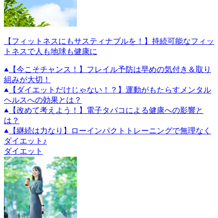
【フィットネスにもサスティナブルを！】持続可能なフィッ
トネスで人も地球も健康に
【今こそチャンス！】フレイル予防は早めの気付き＆取り
組みが大切！
【ダイエットだけじゃない！？】運動がもたらすメンタル
ヘルスへの効果とは？
【改めて考えよう！】電子タバコによる健康への影響と
は？
【継続は力なり】ローインパクトトレーニングで無理なく
ダイエット♪
ダイエット