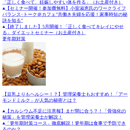
「正しく食べて、妊娠しやすい体を作る」（お土産付き）
【セミナー開催！参加費無料】小室淑恵氏のワークライフ
バランス･トーク＠カフェ”共働き夫婦を応援！家事時短の秘
訣を知る”
【終了しました】5月開催！「正しく食べてキレイにやせ
る」ダイエットセミナー（お土産付き）
更年期対策
【豆乳よりもヘルシー！？】管理栄養士もおすすめ！「アー
モンドミルク」が人気の秘密とは？
【カルシウム不足に注意報】まだ間に合う？！「骨強化の
秘策」を管理栄養士が解説！
「更年期対策コース」徹底解説！更年期は食事で予防でき
るのか？