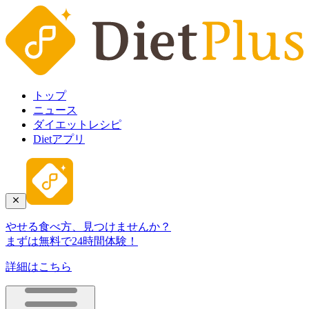
トップ
ニュース
ダイエットレシピ
Dietアプリ
やせる食べ方、見つけませんか？
まずは無料で24時間体験！
詳細はこちら