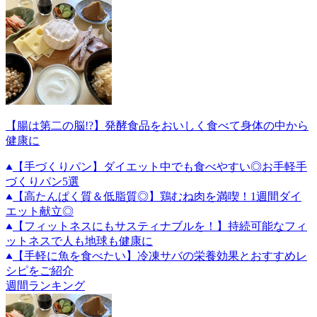
【腸は第二の脳!?】発酵食品をおいしく食べて身体の中から
健康に
【手づくりパン】ダイエット中でも食べやすい◎お手軽手
づくりパン5選
【高たんぱく質＆低脂質◎】鶏むね肉を満喫！1週間ダイ
エット献立◎
【フィットネスにもサスティナブルを！】持続可能なフィ
ットネスで人も地球も健康に
【手軽に魚を食べたい】冷凍サバの栄養効果とおすすめレ
シピをご紹介
週間ランキング