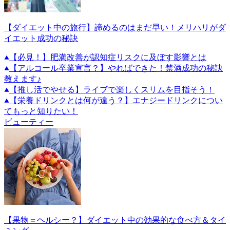
【ダイエット中の旅行】諦めるのはまだ早い！メリハリがダ
イエット成功の秘訣
【必見！】肥満改善が認知症リスクに及ぼす影響とは
【アルコール卒業宣言？】やればできた！禁酒成功の秘訣
教えます♪
【推し活でやせる】ライブで楽しくスリムを目指そう！
【栄養ドリンクとは何が違う？】エナジードリンクについ
てもっと知りたい！
ビューティー
【果物＝ヘルシー？】ダイエット中の効果的な食べ方＆タイ