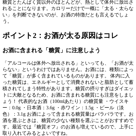
糖質とたんぱく質以外のほとんどが、熱として体外に放出さ
れることになります。カロリーだけで一概に「太る・太らな
い」を判断できないのが、お酒の特徴だとも言えるでしょ
う。
ポイント2：お酒が太る原因はコレ
お酒に含まれる「糖質」に注意しよう
「アルコールは体外へ放出される」といっても、「お酒が太
らない」というわけではありません。お酒には、種類によっ
て「糖質」が多く含まれているものがあります。 体内に入
った糖質は、エネルギーとして消費されないと脂肪として蓄
積されてしまう特性があります。糖質の摂りすぎはダイエッ
トに大敵となるため、お酒に含まれる糖質にも注意をしまし
ょう！ 代表的なお酒（100mlあたり）の糖質量 ・ウイスキ
ー：0.0g ・日本酒：3.6g ・赤ワイン：1.5g ・ビール（淡
色）：3.1g お酒によって含まれる糖質量はバラバラです。お
酒を選ぶときは、糖質の少ない種類を選ぶことがおすすめで
す。最近では『糖質オフ』のお酒も増えているので、上手に
取り入れてみるとよいですね。