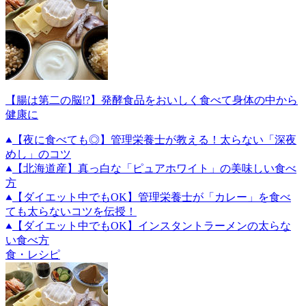
【腸は第二の脳!?】発酵食品をおいしく食べて身体の中から
健康に
【夜に食べても◎】管理栄養士が教える！太らない「深夜
めし」のコツ
【北海道産】真っ白な「ピュアホワイト」の美味しい食べ
方
【ダイエット中でもOK】管理栄養士が「カレー」を食べ
ても太らないコツを伝授！
【ダイエット中でもOK】インスタントラーメンの太らな
い食べ方
食・レシピ