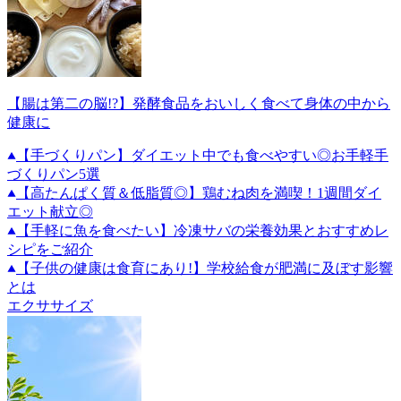
【腸は第二の脳!?】発酵食品をおいしく食べて身体の中から
健康に
【手づくりパン】ダイエット中でも食べやすい◎お手軽手
づくりパン5選
【高たんぱく質＆低脂質◎】鶏むね肉を満喫！1週間ダイ
エット献立◎
【手軽に魚を食べたい】冷凍サバの栄養効果とおすすめレ
シピをご紹介
【子供の健康は食育にあり!】学校給食が肥満に及ぼす影響
とは
エクササイズ