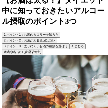
中に知っておきたいアルコー
ル摂取のポイント3つ
1.
ポイント1：お酒のカロリーを知ろう
2.
ポイント2：お酒が太る原因はコレ
3.
ポイント3：太りにくいお酒の種類を選ぼう
4.
まとめ
著者
水谷 俊江
(管理栄養士)