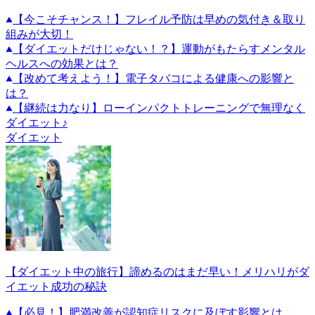
【今こそチャンス！】フレイル予防は早めの気付き＆取り
組みが大切！
【ダイエットだけじゃない！？】運動がもたらすメンタル
ヘルスへの効果とは？
【改めて考えよう！】電子タバコによる健康への影響と
は？
【継続は力なり】ローインパクトトレーニングで無理なく
ダイエット♪
ダイエット
【ダイエット中の旅行】諦めるのはまだ早い！メリハリがダ
イエット成功の秘訣
【必見！】肥満改善が認知症リスクに及ぼす影響とは