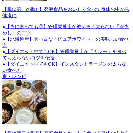
【腸は第二の脳!?】発酵食品をおいしく食べて身体の中から
健康に
【夜に食べても◎】管理栄養士が教える！太らない「深夜
めし」のコツ
【北海道産】真っ白な「ピュアホワイト」の美味しい食べ
方
【ダイエット中でもOK】管理栄養士が「カレー」を食べ
ても太らないコツを伝授！
【ダイエット中でもOK】インスタントラーメンの太らな
い食べ方
食・レシピ