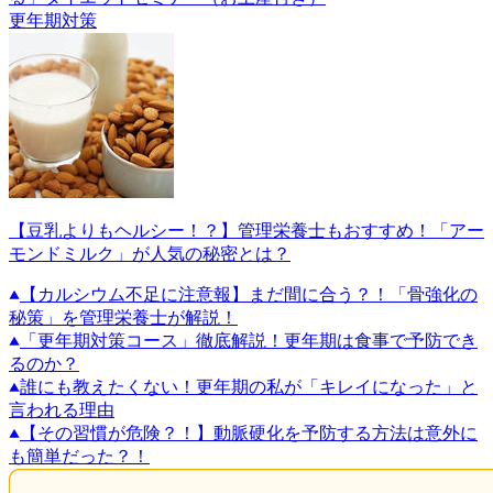
更年期対策
【豆乳よりもヘルシー！？】管理栄養士もおすすめ！「アー
モンドミルク」が人気の秘密とは？
【カルシウム不足に注意報】まだ間に合う？！「骨強化の
秘策」を管理栄養士が解説！
「更年期対策コース」徹底解説！更年期は食事で予防でき
るのか？
誰にも教えたくない！更年期の私が「キレイになった」と
言われる理由
【その習慣が危険？！】動脈硬化を予防する方法は意外に
も簡単だった？！