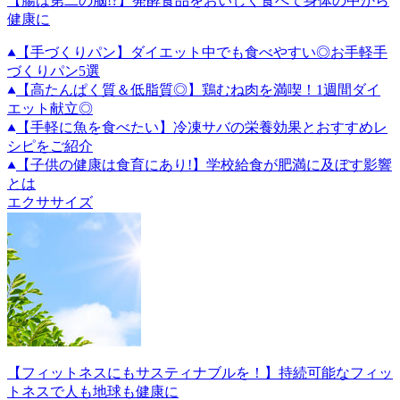
【腸は第二の脳!?】発酵食品をおいしく食べて身体の中から
健康に
【手づくりパン】ダイエット中でも食べやすい◎お手軽手
づくりパン5選
【高たんぱく質＆低脂質◎】鶏むね肉を満喫！1週間ダイ
エット献立◎
【手軽に魚を食べたい】冷凍サバの栄養効果とおすすめレ
シピをご紹介
【子供の健康は食育にあり!】学校給食が肥満に及ぼす影響
とは
エクササイズ
【フィットネスにもサスティナブルを！】持続可能なフィッ
トネスで人も地球も健康に