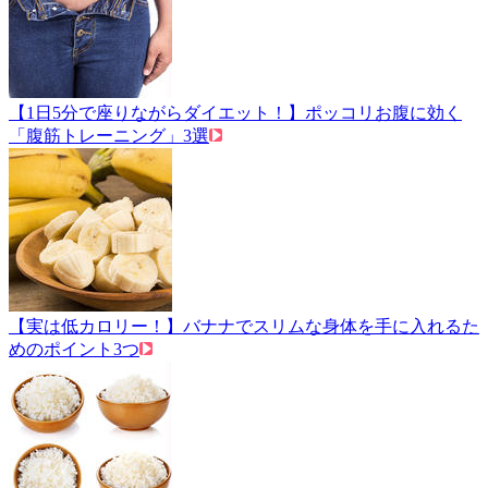
【1日5分で座りながらダイエット！】ポッコリお腹に効く
「腹筋トレーニング」3選
【実は低カロリー！】バナナでスリムな身体を手に入れるた
めのポイント3つ