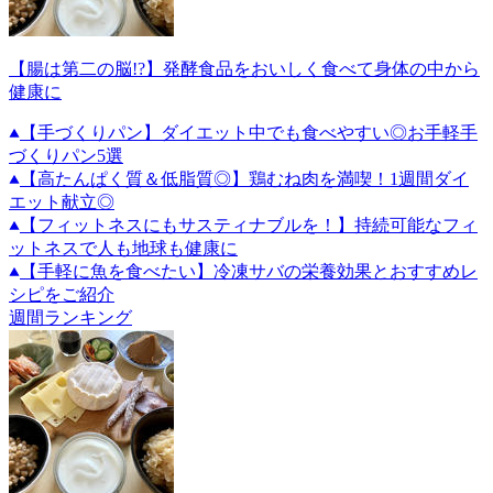
【腸は第二の脳!?】発酵食品をおいしく食べて身体の中から
健康に
【手づくりパン】ダイエット中でも食べやすい◎お手軽手
づくりパン5選
【高たんぱく質＆低脂質◎】鶏むね肉を満喫！1週間ダイ
エット献立◎
【フィットネスにもサスティナブルを！】持続可能なフィ
ットネスで人も地球も健康に
【手軽に魚を食べたい】冷凍サバの栄養効果とおすすめレ
シピをご紹介
週間ランキング