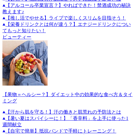
【アルコール卒業宣言？】やればできた！禁酒成功の秘訣
教えます♪
【推し活でやせる】ライブで楽しくスリムを目指そう！
【栄養ドリンクとは何が違う？】エナジードリンクについ
てもっと知りたい！
ビューティー
【果物＝ヘルシー？】ダイエット中の効果的な食べ方＆タイ
ミング
【汗から肌を守る！】汗の働きと肌荒れの予防法とは
【暑い夏はスパイシーに！】「香辛料」を上手に使った1
週間献立
【自宅で簡単】抵抗バンドで手軽にトレーニング！