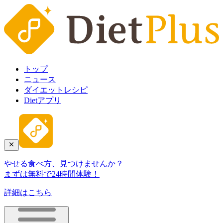
トップ
ニュース
ダイエットレシピ
Dietアプリ
やせる食べ方、見つけませんか？
まずは無料で24時間体験！
詳細はこちら