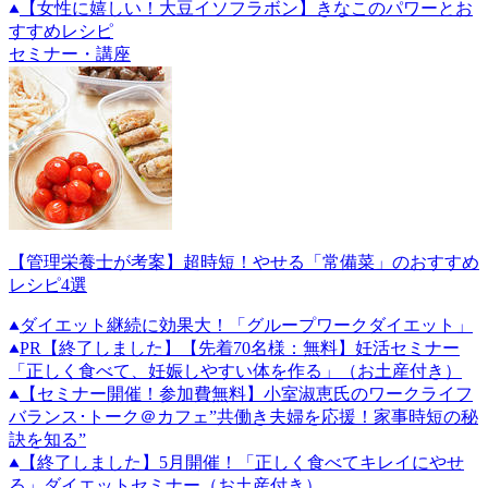
【女性に嬉しい！大豆イソフラボン】きなこのパワーとお
すすめレシピ
セミナー・講座
【管理栄養士が考案】超時短！やせる「常備菜」のおすすめ
レシピ4選
ダイエット継続に効果大！「グループワークダイエット」
PR
【終了しました】【先着70名様：無料】妊活セミナー
「正しく食べて、妊娠しやすい体を作る」（お土産付き）
【セミナー開催！参加費無料】小室淑恵氏のワークライフ
バランス･トーク＠カフェ”共働き夫婦を応援！家事時短の秘
訣を知る”
【終了しました】5月開催！「正しく食べてキレイにやせ
る」ダイエットセミナー（お土産付き）