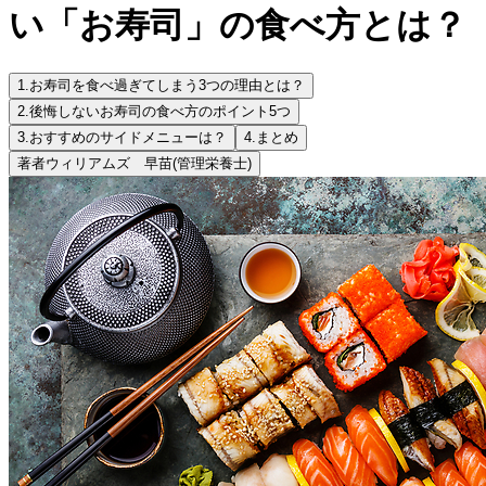
い「お寿司」の食べ方とは？
1.
お寿司を食べ過ぎてしまう3つの理由とは？
2.
後悔しないお寿司の食べ方のポイント5つ
3.
おすすめのサイドメニューは？
4.
まとめ
著者
ウィリアムズ 早苗
(管理栄養士)