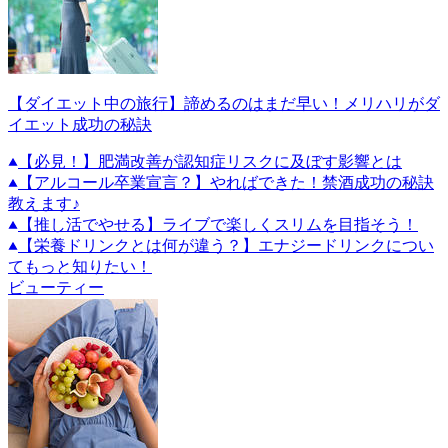
【ダイエット中の旅行】諦めるのはまだ早い！メリハリがダ
イエット成功の秘訣
【必見！】肥満改善が認知症リスクに及ぼす影響とは
【アルコール卒業宣言？】やればできた！禁酒成功の秘訣
教えます♪
【推し活でやせる】ライブで楽しくスリムを目指そう！
【栄養ドリンクとは何が違う？】エナジードリンクについ
てもっと知りたい！
ビューティー