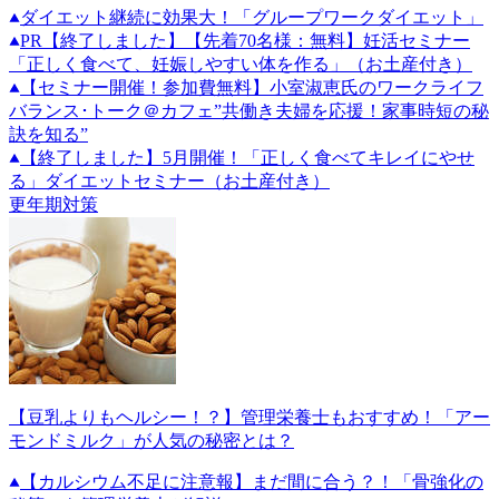
ダイエット継続に効果大！「グループワークダイエット」
PR
【終了しました】【先着70名様：無料】妊活セミナー
「正しく食べて、妊娠しやすい体を作る」（お土産付き）
【セミナー開催！参加費無料】小室淑恵氏のワークライフ
バランス･トーク＠カフェ”共働き夫婦を応援！家事時短の秘
訣を知る”
【終了しました】5月開催！「正しく食べてキレイにやせ
る」ダイエットセミナー（お土産付き）
更年期対策
【豆乳よりもヘルシー！？】管理栄養士もおすすめ！「アー
モンドミルク」が人気の秘密とは？
【カルシウム不足に注意報】まだ間に合う？！「骨強化の