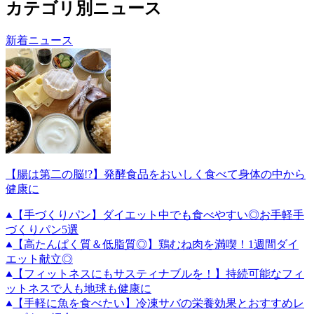
カテゴリ別ニュース
新着ニュース
【腸は第二の脳!?】発酵食品をおいしく食べて身体の中から
健康に
【手づくりパン】ダイエット中でも食べやすい◎お手軽手
づくりパン5選
【高たんぱく質＆低脂質◎】鶏むね肉を満喫！1週間ダイ
エット献立◎
【フィットネスにもサスティナブルを！】持続可能なフィ
ットネスで人も地球も健康に
【手軽に魚を食べたい】冷凍サバの栄養効果とおすすめレ