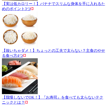
【実は低カロリー！】バナナでスリムな身体を手に入れるた
めのポイント3つ
【抜いちゃダメ！】ちょっとの工夫で太らない？主食のやせ
る食べ方4つ
【我慢しないでOK！】『お寿司』を食べても太らないテク
ニックとは？