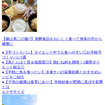
【腸は第二の脳!?】発酵食品をおいしく食べて身体の中から
健康に
【手づくりパン】ダイエット中でも食べやすい◎お手軽手
づくりパン5選
【高たんぱく質＆低脂質◎】鶏むね肉を満喫！1週間ダイ
エット献立◎
【手軽に魚を食べたい】冷凍サバの栄養効果とおすすめレ
シピをご紹介
【子供の健康は食育にあり!】学校給食が肥満に及ぼす影響
とは
エクササイズ