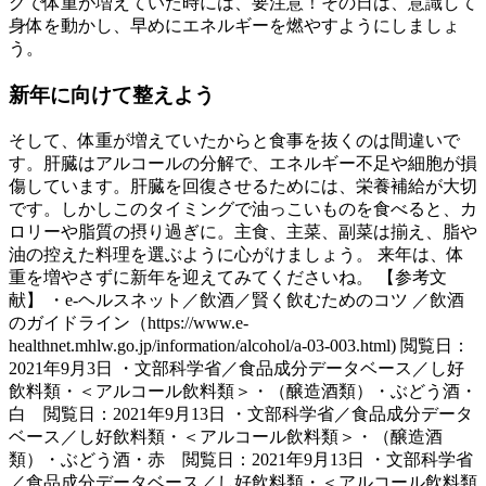
グで体重が増えていた時には、要注意！その日は、意識して
身体を動かし、早めにエネルギーを燃やすようにしましょ
う。
新年に向けて整えよう
そして、体重が増えていたからと食事を抜くのは間違いで
す。肝臓はアルコールの分解で、エネルギー不足や細胞が損
傷しています。肝臓を回復させるためには、栄養補給が大切
です。しかしこのタイミングで油っこいものを食べると、カ
ロリーや脂質の摂り過ぎに。主食、主菜、副菜は揃え、脂や
油の控えた料理を選ぶように心がけましょう。 来年は、体
重を増やさずに新年を迎えてみてくださいね。 【参考文
献】 ・e-ヘルスネット／飲酒／賢く飲むためのコツ ／飲酒
のガイドライン（https://www.e-
healthnet.mhlw.go.jp/information/alcohol/a-03-003.html) 閲覧日：
2021年9月3日 ・文部科学省／食品成分データベース／し好
飲料類・＜アルコール飲料類＞・（醸造酒類）・ぶどう酒・
白 閲覧日：2021年9月13日 ・文部科学省／食品成分データ
ベース／し好飲料類・＜アルコール飲料類＞・（醸造酒
類）・ぶどう酒・赤 閲覧日：2021年9月13日 ・文部科学省
／食品成分データベース／し好飲料類・＜アルコール飲料類