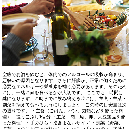
空腹でお酒を飲むと、体内でのアルコールの吸収が高まり、
悪酔いの原因となります。さらに肝臓が、正常に働くために
必要なエネルギーや栄養素を補う必要があります。そのため
には、一緒に何を食べるかが大切です。 ここでも、時間は
鍵になります。21時までに飲み終える時には、主食・主菜・
副菜を揃えて食べるようにしましょう。この時の目安量は次
の通りです。 ・主食（ごはん、パン、麺類などを使った料
理）：握りこぶし1個分 ・主菜（肉、魚、卵、大豆製品を使
った料理）：手のひら・指含まないサイズ ・副菜（野菜、
海藻、きのこを使った料理）：生なら両手いっぱい、加熱し