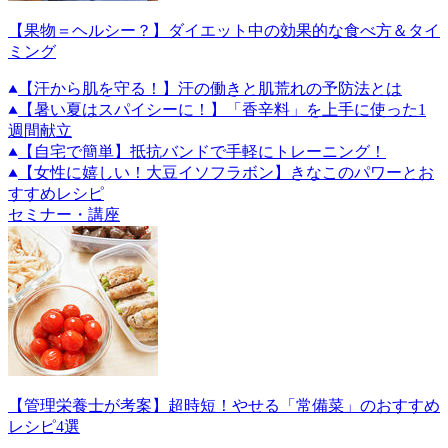
【果物＝ヘルシー？】ダイエット中の効果的な食べ方＆タイ
ミング
【汗から肌を守る！】汗の働きと肌荒れの予防法とは
【暑い夏はスパイシーに！】「香辛料」を上手に使った1
週間献立
【自宅で簡単】抵抗バンドで手軽にトレーニング！
【女性に嬉しい！大豆イソフラボン】きなこのパワーとお
すすめレシピ
セミナー・講座
【管理栄養士が考案】超時短！やせる「常備菜」のおすすめ
レシピ4選