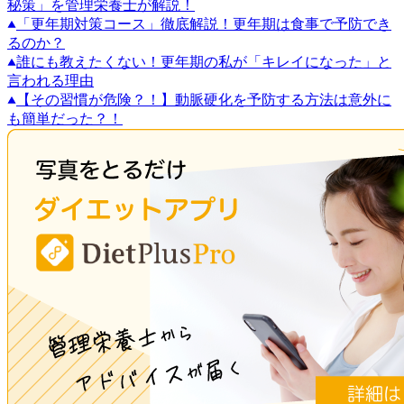
秘策」を管理栄養士が解説！
「更年期対策コース」徹底解説！更年期は食事で予防でき
るのか？
誰にも教えたくない！更年期の私が「キレイになった」と
言われる理由
【その習慣が危険？！】動脈硬化を予防する方法は意外に
も簡単だった？！