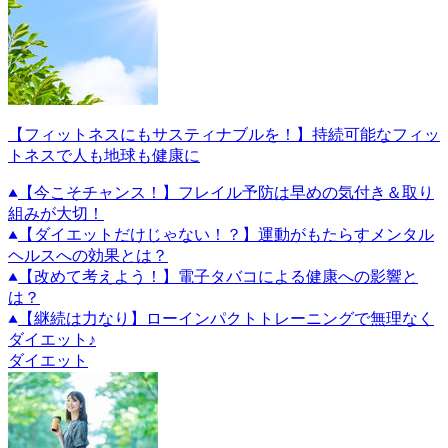
【フィットネスにもサスティナブルを！】持続可能なフィッ
トネスで人も地球も健康に
【今こそチャンス！】フレイル予防は早めの気付き＆取り
組みが大切！
【ダイエットだけじゃない！？】運動がもたらすメンタル
ヘルスへの効果とは？
【改めて考えよう！】電子タバコによる健康への影響と
は？
【継続は力なり】ローインパクトトレーニングで無理なく
ダイエット♪
ダイエット