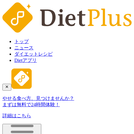
トップ
ニュース
ダイエットレシピ
Dietアプリ
やせる食べ方、見つけませんか？
まずは無料で24時間体験！
詳細はこちら