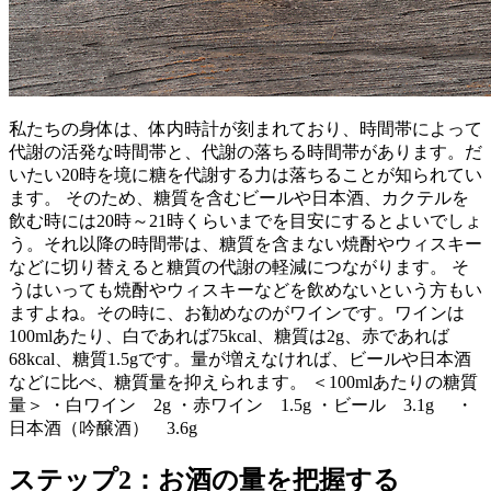
私たちの身体は、体内時計が刻まれており、時間帯によって
代謝の活発な時間帯と、代謝の落ちる時間帯があります。だ
いたい20時を境に糖を代謝する力は落ちることが知られてい
ます。 そのため、糖質を含むビールや日本酒、カクテルを
飲む時には20時～21時くらいまでを目安にするとよいでしょ
う。それ以降の時間帯は、糖質を含まない焼酎やウィスキー
などに切り替えると糖質の代謝の軽減につながります。 そ
うはいっても焼酎やウィスキーなどを飲めないという方もい
ますよね。その時に、お勧めなのがワインです。ワインは
100mlあたり、白であれば75kcal、糖質は2g、赤であれば
68kcal、糖質1.5gです。量が増えなければ、ビールや日本酒
などに比べ、糖質量を抑えられます。 ＜100mlあたりの糖質
量＞ ・白ワイン 2g ・赤ワイン 1.5g ・ビール 3.1g ・
日本酒（吟醸酒） 3.6g
ステップ2：お酒の量を把握する