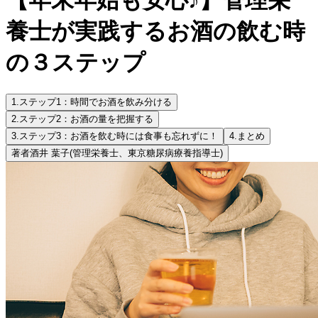
養士が実践するお酒の飲む時
の３ステップ
1.
ステップ1：時間でお酒を飲み分ける
2.
ステップ2：お酒の量を把握する
3.
ステップ3：お酒を飲む時には食事も忘れずに！
4.
まとめ
著者
酒井 葉子
(管理栄養士、東京糖尿病療養指導士)