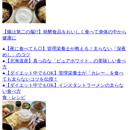
【腸は第二の脳!?】発酵食品をおいしく食べて身体の中から
健康に
【夜に食べても◎】管理栄養士が教える！太らない「深夜
めし」のコツ
【北海道産】真っ白な「ピュアホワイト」の美味しい食べ
方
【ダイエット中でもOK】管理栄養士が「カレー」を食べ
ても太らないコツを伝授！
【ダイエット中でもOK】インスタントラーメンの太らな
い食べ方
食・レシピ