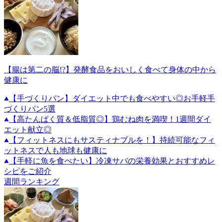
【腸は第二の脳!?】発酵食品をおいしく食べて身体の中から
健康に
【手づくりパン】ダイエット中でも食べやすい◎お手軽手
づくりパン5選
【高たんぱく質＆低脂質◎】鶏むね肉を満喫！1週間ダイ
エット献立◎
【フィットネスにもサスティナブルを！】持続可能なフィ
ットネスで人も地球も健康に
【手軽に魚を食べたい】冷凍サバの栄養効果とおすすめレ
シピをご紹介
週間ランキング