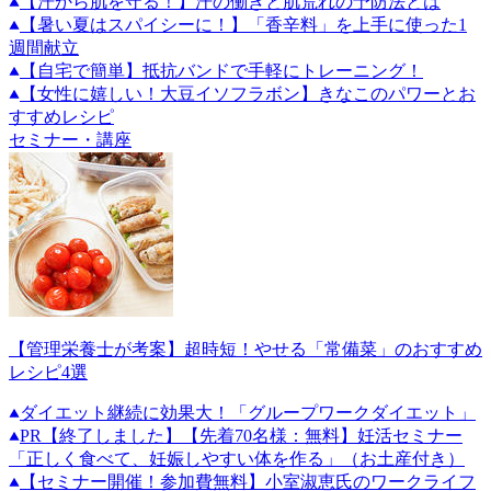
【汗から肌を守る！】汗の働きと肌荒れの予防法とは
【暑い夏はスパイシーに！】「香辛料」を上手に使った1
週間献立
【自宅で簡単】抵抗バンドで手軽にトレーニング！
【女性に嬉しい！大豆イソフラボン】きなこのパワーとお
すすめレシピ
セミナー・講座
【管理栄養士が考案】超時短！やせる「常備菜」のおすすめ
レシピ4選
ダイエット継続に効果大！「グループワークダイエット」
PR
【終了しました】【先着70名様：無料】妊活セミナー
「正しく食べて、妊娠しやすい体を作る」（お土産付き）
【セミナー開催！参加費無料】小室淑恵氏のワークライフ