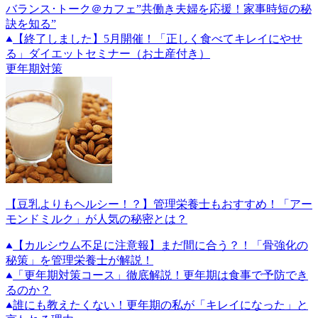
バランス･トーク＠カフェ”共働き夫婦を応援！家事時短の秘
訣を知る”
【終了しました】5月開催！「正しく食べてキレイにやせ
る」ダイエットセミナー（お土産付き）
更年期対策
【豆乳よりもヘルシー！？】管理栄養士もおすすめ！「アー
モンドミルク」が人気の秘密とは？
【カルシウム不足に注意報】まだ間に合う？！「骨強化の
秘策」を管理栄養士が解説！
「更年期対策コース」徹底解説！更年期は食事で予防でき
るのか？
誰にも教えたくない！更年期の私が「キレイになった」と