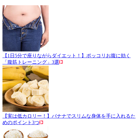
【1日5分で座りながらダイエット！】ポッコリお腹に効く
「腹筋トレーニング」3選
【実は低カロリー！】バナナでスリムな身体を手に入れるた
めのポイント3つ