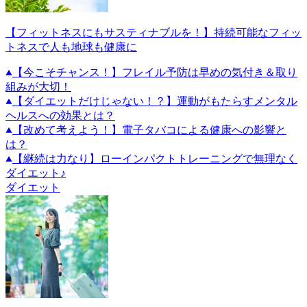
【フィットネスにもサスティナブルを！】持続可能なフィッ
トネスで人も地球も健康に
【今こそチャンス！】フレイル予防は早めの気付き＆取り
組みが大切！
【ダイエットだけじゃない！？】運動がもたらすメンタル
ヘルスへの効果とは？
【改めて考えよう！】電子タバコによる健康への影響と
は？
【継続は力なり】ローインパクトトレーニングで無理なく
ダイエット♪
ダイエット