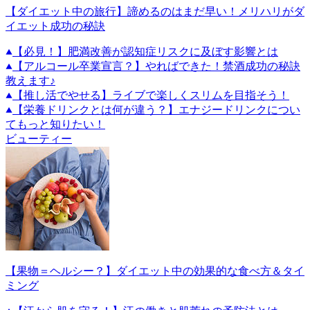
【ダイエット中の旅行】諦めるのはまだ早い！メリハリがダ
イエット成功の秘訣
【必見！】肥満改善が認知症リスクに及ぼす影響とは
【アルコール卒業宣言？】やればできた！禁酒成功の秘訣
教えます♪
【推し活でやせる】ライブで楽しくスリムを目指そう！
【栄養ドリンクとは何が違う？】エナジードリンクについ
てもっと知りたい！
ビューティー
【果物＝ヘルシー？】ダイエット中の効果的な食べ方＆タイ
ミング