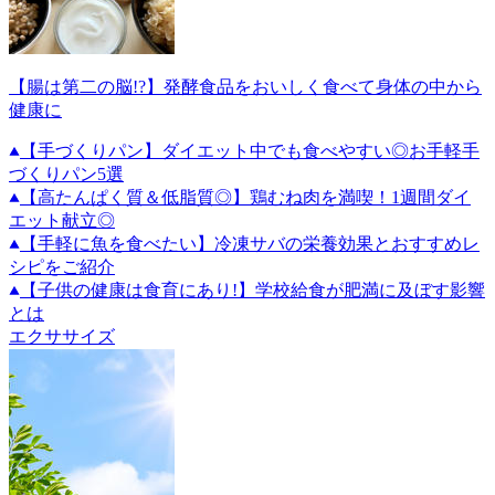
【腸は第二の脳!?】発酵食品をおいしく食べて身体の中から
健康に
【手づくりパン】ダイエット中でも食べやすい◎お手軽手
づくりパン5選
【高たんぱく質＆低脂質◎】鶏むね肉を満喫！1週間ダイ
エット献立◎
【手軽に魚を食べたい】冷凍サバの栄養効果とおすすめレ
シピをご紹介
【子供の健康は食育にあり!】学校給食が肥満に及ぼす影響
とは
エクササイズ