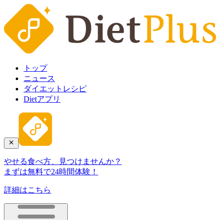
トップ
ニュース
ダイエットレシピ
Dietアプリ
やせる食べ方、見つけませんか？
まずは無料で24時間体験！
詳細はこちら