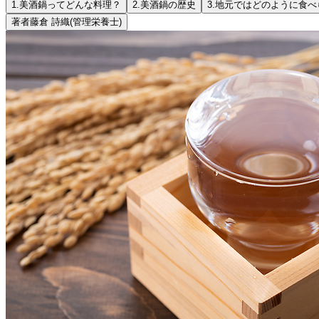
1.
美酒鍋ってどんな料理？
2.
美酒鍋の歴史
3.
地元ではどのように食べ
著者
藤倉 詩織
(管理栄養士)