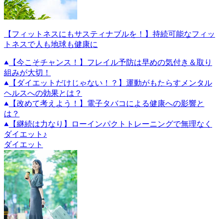
【フィットネスにもサスティナブルを！】持続可能なフィッ
トネスで人も地球も健康に
【今こそチャンス！】フレイル予防は早めの気付き＆取り
組みが大切！
【ダイエットだけじゃない！？】運動がもたらすメンタル
ヘルスへの効果とは？
【改めて考えよう！】電子タバコによる健康への影響と
は？
【継続は力なり】ローインパクトトレーニングで無理なく
ダイエット♪
ダイエット