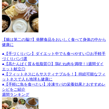
【腸は第二の脳!?】発酵食品をおいしく食べて身体の中から
健康に
【手づくりパン】ダイエット中でも食べやすい◎お手軽手
づくりパン5選
【高たんぱく質＆低脂質◎】鶏むね肉を満喫！1週間ダイ
エット献立◎
【フィットネスにもサスティナブルを！】持続可能なフィ
ットネスで人も地球も健康に
【手軽に魚を食べたい】冷凍サバの栄養効果とおすすめレ
シピをご紹介
週間ランキング