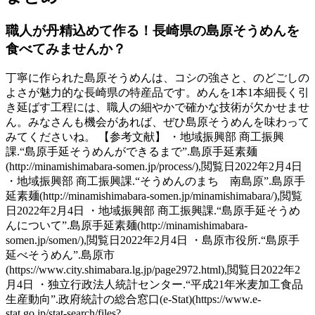
職人が丹精込めて作る！長崎県の島原そうめんを
食べてみませんか？
丁寧に作られた島原そうめんは、コシの強さと、のどごしの
よさが魅力的な長崎県の特産品です。めんを1本1本細長く引
き延ばす工程には、職人の細やかで確かな技術が欠かせませ
ん。みなさんも機会があれば、ぜひ島原そうめんを味わって
みてくださいね。 【参考文献】 ・地域振興部 商工振興
課.“島原手延そうめんができるまで”.島原手延素麺
(http://minamishimabara-somen.jp/process/),閲覧日2022年2月4日
・地域振興部 商工振興課.“そうめんのまち 南島原”.島原手
延素麺(http://minamishimabara-somen.jp/minamishimabara/),閲覧
日2022年2月4日 ・地域振興部 商工振興課.“島原手延そうめ
んについて”.島原手延素麺(http://minamishimabara-
somen.jp/somen/),閲覧日2022年2月4日 ・島原市役所.“島原手
延べそうめん”.島原市
(https://www.city.shimabara.lg.jp/page2972.html),閲覧日2022年2
月4日 ・独立行政法人統計センター.“平成21年米麦加工食品
生産動向”.政府統計の総合窓口(e-Stat)(https://www.e-
stat.go.jp/stat-search/files?