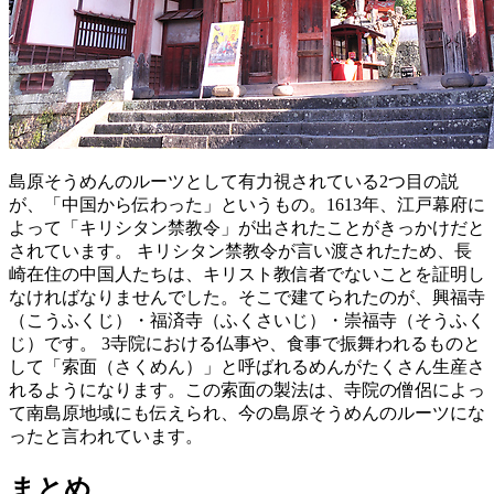
島原そうめんのルーツとして有力視されている2つ目の説
が、「中国から伝わった」というもの。1613年、江戸幕府に
よって「キリシタン禁教令」が出されたことがきっかけだと
されています。 キリシタン禁教令が言い渡されたため、長
崎在住の中国人たちは、キリスト教信者でないことを証明し
なければなりませんでした。そこで建てられたのが、興福寺
（こうふくじ）・福済寺（ふくさいじ）・崇福寺（そうふく
じ）です。 3寺院における仏事や、食事で振舞われるものと
して「索面（さくめん）」と呼ばれるめんがたくさん生産さ
れるようになります。この索面の製法は、寺院の僧侶によっ
て南島原地域にも伝えられ、今の島原そうめんのルーツにな
ったと言われています。
まとめ