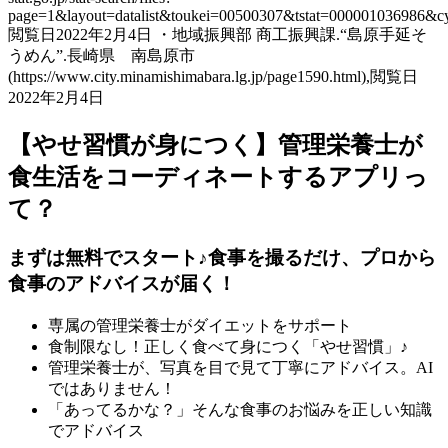
page=1&layout=datalist&toukei=00500307&tstat=000001036986&
閲覧日2022年2月4日 ・地域振興部 商工振興課.“島原手延そ
うめん”.長崎県 南島原市
(https://www.city.minamishimabara.lg.jp/page1590.html),閲覧日
2022年2月4日
【やせ習慣が身につく】管理栄養士が
食生活をコーディネートするアプリっ
て？
まずは無料でスタート♪食事を撮るだけ、プロから
食事のアドバイスが届く！
専属の管理栄養士がダイエットをサポート
食制限なし！正しく食べて身につく「やせ習慣」♪
管理栄養士が、写真を目で見て丁寧にアドバイス。AI
ではありません！
「あってるかな？」そんな食事のお悩みを正しい知識
でアドバイス