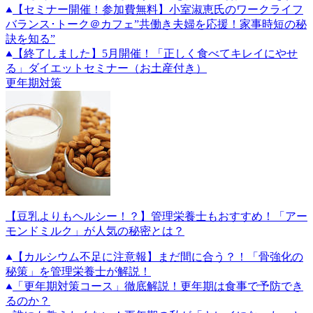
【セミナー開催！参加費無料】小室淑恵氏のワークライフ
バランス･トーク＠カフェ”共働き夫婦を応援！家事時短の秘
訣を知る”
【終了しました】5月開催！「正しく食べてキレイにやせ
る」ダイエットセミナー（お土産付き）
更年期対策
【豆乳よりもヘルシー！？】管理栄養士もおすすめ！「アー
モンドミルク」が人気の秘密とは？
【カルシウム不足に注意報】まだ間に合う？！「骨強化の
秘策」を管理栄養士が解説！
「更年期対策コース」徹底解説！更年期は食事で予防でき
るのか？