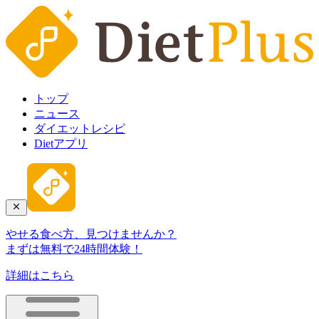
トップ
ニュース
ダイエットレシピ
Dietアプリ
やせる食べ方、見つけませんか？
まずは無料で24時間体験！
詳細はこちら