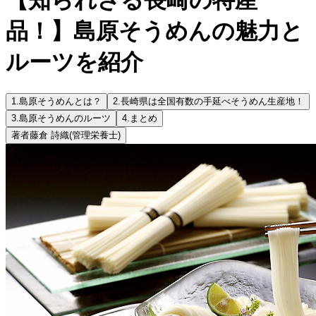
品！】島原そうめんの魅力と
ルーツを紹介
1.
島原そうめんとは？
2.
長崎県は全国有数の手延べそうめん生産地！
3.
島原そうめんのルーツ
4.
まとめ
著者
藤倉 詩織
(管理栄養士)