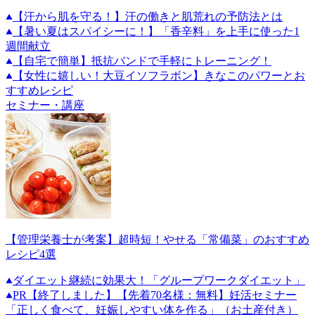
【汗から肌を守る！】汗の働きと肌荒れの予防法とは
【暑い夏はスパイシーに！】「香辛料」を上手に使った1
週間献立
【自宅で簡単】抵抗バンドで手軽にトレーニング！
【女性に嬉しい！大豆イソフラボン】きなこのパワーとお
すすめレシピ
セミナー・講座
【管理栄養士が考案】超時短！やせる「常備菜」のおすすめ
レシピ4選
ダイエット継続に効果大！「グループワークダイエット」
PR
【終了しました】【先着70名様：無料】妊活セミナー
「正しく食べて、妊娠しやすい体を作る」（お土産付き）