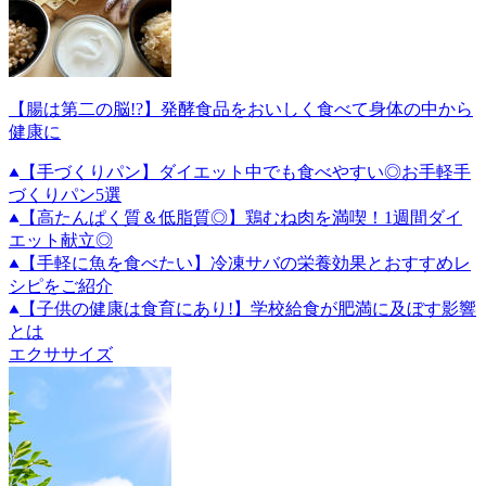
【腸は第二の脳!?】発酵食品をおいしく食べて身体の中から
健康に
【手づくりパン】ダイエット中でも食べやすい◎お手軽手
づくりパン5選
【高たんぱく質＆低脂質◎】鶏むね肉を満喫！1週間ダイ
エット献立◎
【手軽に魚を食べたい】冷凍サバの栄養効果とおすすめレ
シピをご紹介
【子供の健康は食育にあり!】学校給食が肥満に及ぼす影響
とは
エクササイズ