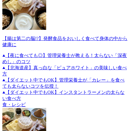
【腸は第二の脳!?】発酵食品をおいしく食べて身体の中から
健康に
【夜に食べても◎】管理栄養士が教える！太らない「深夜
めし」のコツ
【北海道産】真っ白な「ピュアホワイト」の美味しい食べ
方
【ダイエット中でもOK】管理栄養士が「カレー」を食べ
ても太らないコツを伝授！
【ダイエット中でもOK】インスタントラーメンの太らな
い食べ方
食・レシピ