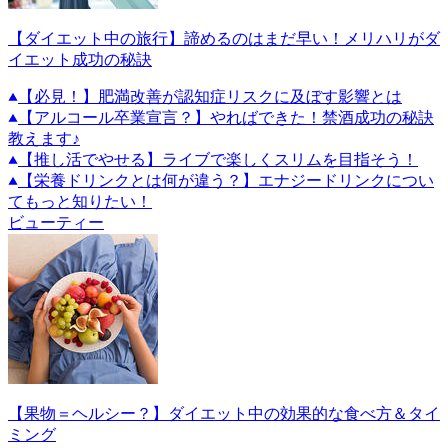
【ダイエット中の旅行】諦めるのはまだ早い！メリハリがダ
イエット成功の秘訣
【必見！】肥満改善が認知症リスクに及ぼす影響とは
【アルコール卒業宣言？】やればできた！禁酒成功の秘訣
教えます♪
【推し活でやせる】ライブで楽しくスリムを目指そう！
【栄養ドリンクとは何が違う？】エナジードリンクについ
てもっと知りたい！
ビューティー
【果物＝ヘルシー？】ダイエット中の効果的な食べ方＆タイ
ミング