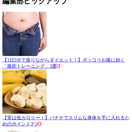
編集部ピックアップ
【1日5分で座りながらダイエット！】ポッコリお腹に効く
「腹筋トレーニング」3選
【実は低カロリー！】バナナでスリムな身体を手に入れるた
めのポイント3つ