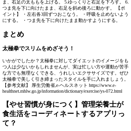
ま、右足の太ももを上げる。 5.ゆっくりと右足を下ろす。 6.
つま先を下に向けたまま、右足を斜め後ろに動かす。 【ポ
イント】 ・左右各3回ずつおこなう。 ・呼吸を止めないよう
にする。 ・つま先を下に向けたまま動かすようにする。
まとめ
太極拳でスリムをめざそう！
いかがでしたか？太極拳に対してダイエットのイメージをも
つ人は少ないかもしれませんが、実は忙しい方や運動が苦手
な方でも無理なくできる、うれしいエクササイズです。ぜひ
太極拳で美しく引き締まったスタイルを手に入れましょう。
【参考文献】 厚生労働省,e-ヘルスネット https://www.e-
healthnet.mhlw.go.jp/information/dictionary/exercise/ys-072.html
【やせ習慣が身につく】管理栄養士が
食生活をコーディネートするアプリっ
て？