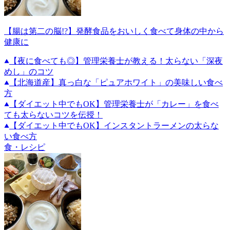
【腸は第二の脳!?】発酵食品をおいしく食べて身体の中から
健康に
【夜に食べても◎】管理栄養士が教える！太らない「深夜
めし」のコツ
【北海道産】真っ白な「ピュアホワイト」の美味しい食べ
方
【ダイエット中でもOK】管理栄養士が「カレー」を食べ
ても太らないコツを伝授！
【ダイエット中でもOK】インスタントラーメンの太らな
い食べ方
食・レシピ