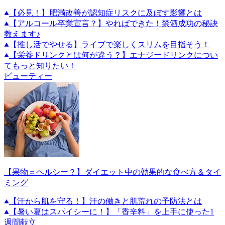
【必見！】肥満改善が認知症リスクに及ぼす影響とは
【アルコール卒業宣言？】やればできた！禁酒成功の秘訣
教えます♪
【推し活でやせる】ライブで楽しくスリムを目指そう！
【栄養ドリンクとは何が違う？】エナジードリンクについ
てもっと知りたい！
ビューティー
【果物＝ヘルシー？】ダイエット中の効果的な食べ方＆タイ
ミング
【汗から肌を守る！】汗の働きと肌荒れの予防法とは
【暑い夏はスパイシーに！】「香辛料」を上手に使った1
週間献立