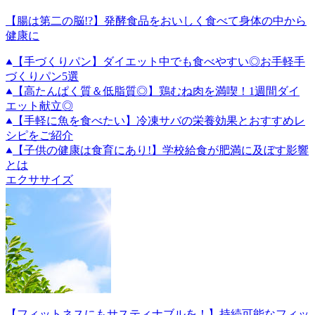
【腸は第二の脳!?】発酵食品をおいしく食べて身体の中から
健康に
【手づくりパン】ダイエット中でも食べやすい◎お手軽手
づくりパン5選
【高たんぱく質＆低脂質◎】鶏むね肉を満喫！1週間ダイ
エット献立◎
【手軽に魚を食べたい】冷凍サバの栄養効果とおすすめレ
シピをご紹介
【子供の健康は食育にあり!】学校給食が肥満に及ぼす影響
とは
エクササイズ
【フィットネスにもサスティナブルを！】持続可能なフィッ