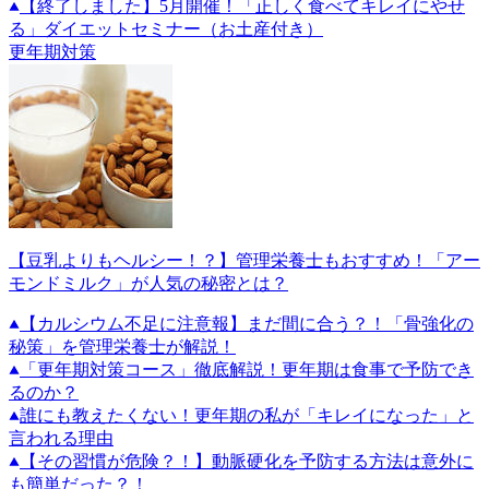
【終了しました】5月開催！「正しく食べてキレイにやせ
る」ダイエットセミナー（お土産付き）
更年期対策
【豆乳よりもヘルシー！？】管理栄養士もおすすめ！「アー
モンドミルク」が人気の秘密とは？
【カルシウム不足に注意報】まだ間に合う？！「骨強化の
秘策」を管理栄養士が解説！
「更年期対策コース」徹底解説！更年期は食事で予防でき
るのか？
誰にも教えたくない！更年期の私が「キレイになった」と
言われる理由
【その習慣が危険？！】動脈硬化を予防する方法は意外に
も簡単だった？！