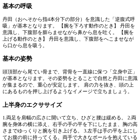
基本の呼吸
丹田（おへそから指4本分下の部分）を意識した「逆腹式呼
吸」が基本となります。 【腕を下ろす動作のとき】 丹田を
意識し、下腹部を膨らませながら鼻から息を吐く。 【腕を
上げる動作のとき】 丹田を意識し、下腹部をへこませなが
ら口から息を吸う。
基本の姿勢
頭頂部から尾てい骨まで、背骨を一直線に保つ「立身中正」
が基本となります。その姿勢をとることで自然と丹田に意識
が集まるので、重心が安定します。 肩の力を抜き、頭の上
にあるものを押し上げるようなイメージで立ちましょう。
上半身のエクササイズ
1.両足を肩幅の広さに開いて立ち、ひざと腰は緩める。 2.両
腕を身体の横に添え、右手の手の平を下にしたまま、胸の高
さまでゆっくりと腕を引き上げる。 3.左手は手の平を上にし
てお腹の前に持ってくる。両手で大きなボールを抱えている