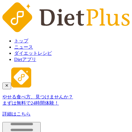
トップ
ニュース
ダイエットレシピ
Dietアプリ
やせる食べ方、見つけませんか？
まずは無料で24時間体験！
詳細はこちら