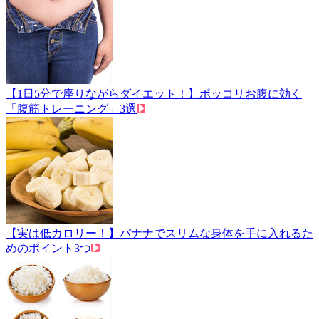
【1日5分で座りながらダイエット！】ポッコリお腹に効く
「腹筋トレーニング」3選
【実は低カロリー！】バナナでスリムな身体を手に入れるた
めのポイント3つ