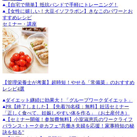
【自宅で簡単】抵抗バンドで手軽にトレーニング！
【女性に嬉しい！大豆イソフラボン】きなこのパワーとお
すすめレシピ
セミナー・講座
【管理栄養士が考案】超時短！やせる「常備菜」のおすすめ
レシピ4選
ダイエット継続に効果大！「グループワークダイエット」
PR
【終了しました】【先着70名様：無料】妊活セミナー
「正しく食べて、妊娠しやすい体を作る」（お土産付き）
【セミナー開催！参加費無料】小室淑恵氏のワークライフ
バランス･トーク＠カフェ”共働き夫婦を応援！家事時短の秘
訣を知る”