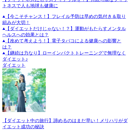
トネスで人も地球も健康に
【今こそチャンス！】フレイル予防は早めの気付き＆取り
組みが大切！
【ダイエットだけじゃない！？】運動がもたらすメンタル
ヘルスへの効果とは？
【改めて考えよう！】電子タバコによる健康への影響と
は？
【継続は力なり】ローインパクトトレーニングで無理なく
ダイエット♪
ダイエット
【ダイエット中の旅行】諦めるのはまだ早い！メリハリがダ
イエット成功の秘訣