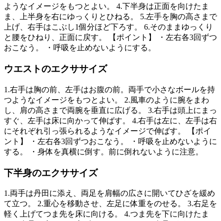
ようなイメージをもつとよい。 4.下半身は正面を向けたま
ま、上半身を右にゆっくりとひねる。 5.左手を胸の高さまで
上げ、右手はこぶし1個分ほど下ろす。 6.そのままゆっくり
と腰をひねり、正面に戻す。 【ポイント】 ・左右各3回ずつ
おこなう。 ・呼吸を止めないようにする。
ウエストのエクササイズ
1.右手は胸の前、左手はお腹の前。両手で小さなボールを持
つようなイメージをもつとよい。 2.風車のように腕をまわ
し、肩の高さまで両腕を垂直に広げる。 3.右手は頭上にまっ
すぐ、左手は床に向かって伸ばす。 4.右手は左に、左手は右
にそれぞれ引っ張られるようなイメージで伸ばす。 【ポイ
ント】 ・左右各3回ずつおこなう。 ・呼吸を止めないように
する。 ・身体を真横に倒す。前に倒れないように注意。
下半身のエクササイズ
1.両手は丹田に添え、両足を肩幅の広さに開いてひざを緩め
て立つ。 2.重心を移動させ、左足に体重をのせる。 3.右足を
軽く上げてつま先を床に向ける。 4.つま先を下に向けたま