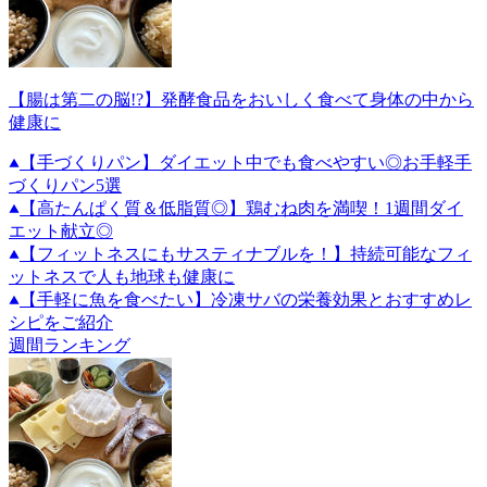
【腸は第二の脳!?】発酵食品をおいしく食べて身体の中から
健康に
【手づくりパン】ダイエット中でも食べやすい◎お手軽手
づくりパン5選
【高たんぱく質＆低脂質◎】鶏むね肉を満喫！1週間ダイ
エット献立◎
【フィットネスにもサスティナブルを！】持続可能なフィ
ットネスで人も地球も健康に
【手軽に魚を食べたい】冷凍サバの栄養効果とおすすめレ
シピをご紹介
週間ランキング