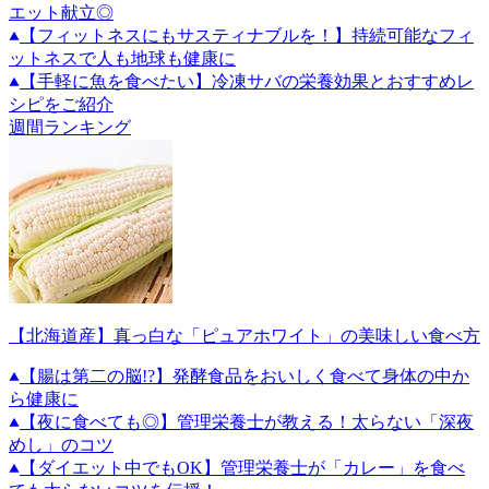
エット献立◎
【フィットネスにもサスティナブルを！】持続可能なフィ
ットネスで人も地球も健康に
【手軽に魚を食べたい】冷凍サバの栄養効果とおすすめレ
シピをご紹介
週間ランキング
【北海道産】真っ白な「ピュアホワイト」の美味しい食べ方
【腸は第二の脳!?】発酵食品をおいしく食べて身体の中か
ら健康に
【夜に食べても◎】管理栄養士が教える！太らない「深夜
めし」のコツ
【ダイエット中でもOK】管理栄養士が「カレー」を食べ