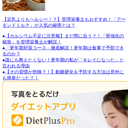
【豆乳よりもヘルシー！？】管理栄養士もおすすめ！「アー
モンドミルク」が人気の秘密とは？
【カルシウム不足に注意報】まだ間に合う？！「骨強化の
秘策」を管理栄養士が解説！
「更年期対策コース」徹底解説！更年期は食事で予防でき
るのか？
誰にも教えたくない！更年期の私が「キレイになった」と
言われる理由
【その習慣が危険？！】動脈硬化を予防する方法は意外に
も簡単だった？！