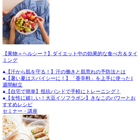
【果物＝ヘルシー？】ダイエット中の効果的な食べ方＆タイ
ミング
【汗から肌を守る！】汗の働きと肌荒れの予防法とは
【暑い夏はスパイシーに！】「香辛料」を上手に使った1
週間献立
【自宅で簡単】抵抗バンドで手軽にトレーニング！
【女性に嬉しい！大豆イソフラボン】きなこのパワーとお
すすめレシピ
セミナー・講座