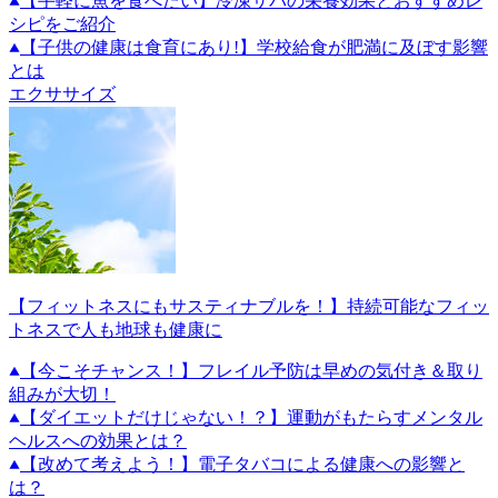
【手軽に魚を食べたい】冷凍サバの栄養効果とおすすめレ
シピをご紹介
【子供の健康は食育にあり!】学校給食が肥満に及ぼす影響
とは
エクササイズ
【フィットネスにもサスティナブルを！】持続可能なフィッ
トネスで人も地球も健康に
【今こそチャンス！】フレイル予防は早めの気付き＆取り
組みが大切！
【ダイエットだけじゃない！？】運動がもたらすメンタル
ヘルスへの効果とは？
【改めて考えよう！】電子タバコによる健康への影響と
は？