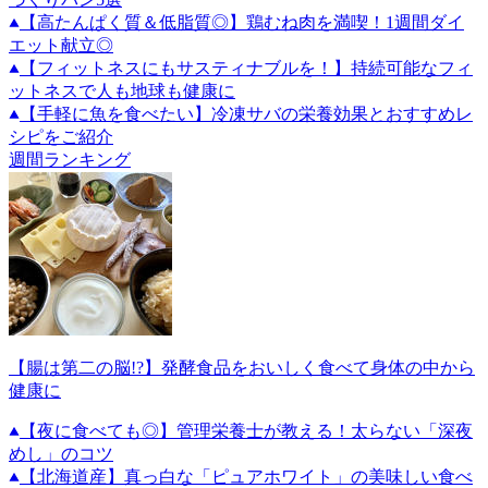
【高たんぱく質＆低脂質◎】鶏むね肉を満喫！1週間ダイ
エット献立◎
【フィットネスにもサスティナブルを！】持続可能なフィ
ットネスで人も地球も健康に
【手軽に魚を食べたい】冷凍サバの栄養効果とおすすめレ
シピをご紹介
週間ランキング
【腸は第二の脳!?】発酵食品をおいしく食べて身体の中から
健康に
【夜に食べても◎】管理栄養士が教える！太らない「深夜
めし」のコツ
【北海道産】真っ白な「ピュアホワイト」の美味しい食べ