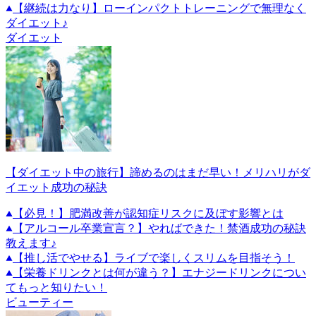
【継続は力なり】ローインパクトトレーニングで無理なく
ダイエット♪
ダイエット
【ダイエット中の旅行】諦めるのはまだ早い！メリハリがダ
イエット成功の秘訣
【必見！】肥満改善が認知症リスクに及ぼす影響とは
【アルコール卒業宣言？】やればできた！禁酒成功の秘訣
教えます♪
【推し活でやせる】ライブで楽しくスリムを目指そう！
【栄養ドリンクとは何が違う？】エナジードリンクについ
てもっと知りたい！
ビューティー