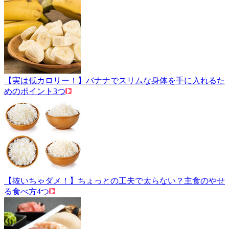
【実は低カロリー！】バナナでスリムな身体を手に入れるた
めのポイント3つ
【抜いちゃダメ！】ちょっとの工夫で太らない？主食のやせ
る食べ方4つ