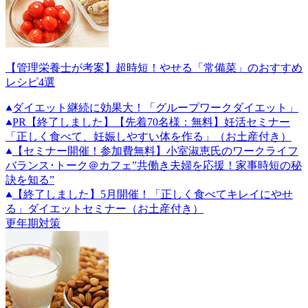
【管理栄養士が考案】超時短！やせる「常備菜」のおすすめ
レシピ4選
ダイエット継続に効果大！「グループワークダイエット」
PR
【終了しました】【先着70名様：無料】妊活セミナー
「正しく食べて、妊娠しやすい体を作る」（お土産付き）
【セミナー開催！参加費無料】小室淑恵氏のワークライフ
バランス･トーク＠カフェ”共働き夫婦を応援！家事時短の秘
訣を知る”
【終了しました】5月開催！「正しく食べてキレイにやせ
る」ダイエットセミナー（お土産付き）
更年期対策