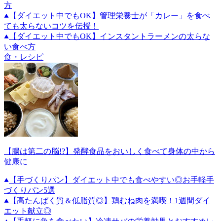
方
【ダイエット中でもOK】管理栄養士が「カレー」を食べ
ても太らないコツを伝授！
【ダイエット中でもOK】インスタントラーメンの太らな
い食べ方
食・レシピ
【腸は第二の脳!?】発酵食品をおいしく食べて身体の中から
健康に
【手づくりパン】ダイエット中でも食べやすい◎お手軽手
づくりパン5選
【高たんぱく質＆低脂質◎】鶏むね肉を満喫！1週間ダイ
エット献立◎