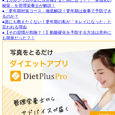
【カルシウム不足に注意報】まだ間に合う？！「骨強化の
秘策」を管理栄養士が解説！
「更年期対策コース」徹底解説！更年期は食事で予防でき
るのか？
誰にも教えたくない！更年期の私が「キレイになった」と
言われる理由
【その習慣が危険？！】動脈硬化を予防する方法は意外に
も簡単だった？！