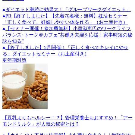
ダイエット継続に効果大！「グループワークダイエット」
PR
【終了しました】【先着70名様：無料】妊活セミナー
「正しく食べて、妊娠しやすい体を作る」（お土産付き）
【セミナー開催！参加費無料】小室淑恵氏のワークライフ
バランス･トーク＠カフェ”共働き夫婦を応援！家事時短の秘
訣を知る”
【終了しました】5月開催！「正しく食べてキレイにやせ
る」ダイエットセミナー（お土産付き）
更年期対策
【豆乳よりもヘルシー！？】管理栄養士もおすすめ！「アー
モンドミルク」が人気の秘密とは？