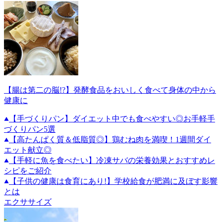
【腸は第二の脳!?】発酵食品をおいしく食べて身体の中から
健康に
【手づくりパン】ダイエット中でも食べやすい◎お手軽手
づくりパン5選
【高たんぱく質＆低脂質◎】鶏むね肉を満喫！1週間ダイ
エット献立◎
【手軽に魚を食べたい】冷凍サバの栄養効果とおすすめレ
シピをご紹介
【子供の健康は食育にあり!】学校給食が肥満に及ぼす影響
とは
エクササイズ