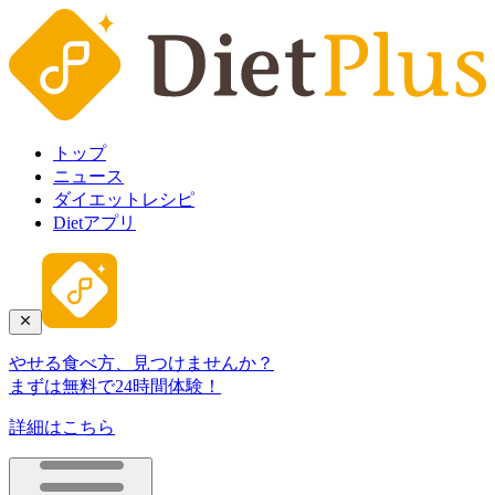
トップ
ニュース
ダイエットレシピ
Dietアプリ
やせる食べ方、見つけませんか？
まずは無料で24時間体験！
詳細はこちら