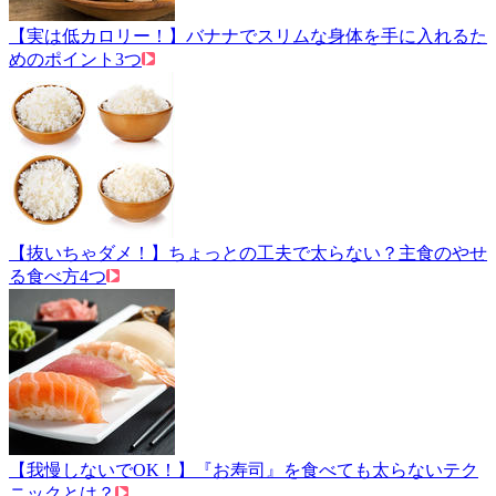
【実は低カロリー！】バナナでスリムな身体を手に入れるた
めのポイント3つ
【抜いちゃダメ！】ちょっとの工夫で太らない？主食のやせ
る食べ方4つ
【我慢しないでOK！】『お寿司』を食べても太らないテク
ニックとは？