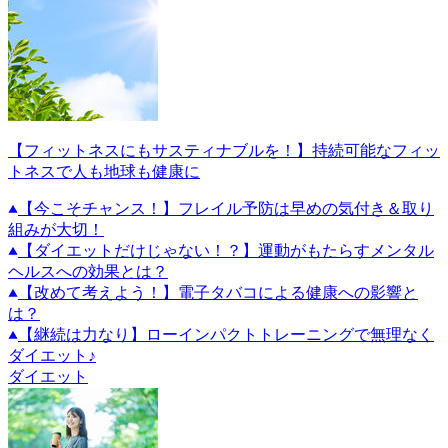
【フィットネスにもサスティナブルを！】持続可能なフィッ
トネスで人も地球も健康に
【今こそチャンス！】フレイル予防は早めの気付き＆取り
組みが大切！
【ダイエットだけじゃない！？】運動がもたらすメンタル
ヘルスへの効果とは？
【改めて考えよう！】電子タバコによる健康への影響と
は？
【継続は力なり】ローインパクトトレーニングで無理なく
ダイエット♪
ダイエット