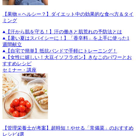
【果物＝ヘルシー？】ダイエット中の効果的な食べ方＆タイ
ミング
【汗から肌を守る！】汗の働きと肌荒れの予防法とは
【暑い夏はスパイシーに！】「香辛料」を上手に使った1
週間献立
【自宅で簡単】抵抗バンドで手軽にトレーニング！
【女性に嬉しい！大豆イソフラボン】きなこのパワーとお
すすめレシピ
セミナー・講座
【管理栄養士が考案】超時短！やせる「常備菜」のおすすめ
レシピ4選