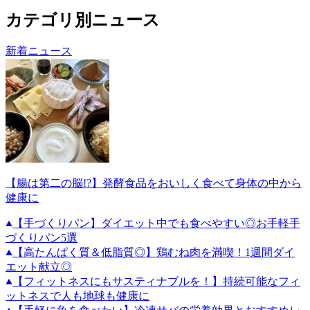
カテゴリ別ニュース
新着ニュース
【腸は第二の脳!?】発酵食品をおいしく食べて身体の中から
健康に
【手づくりパン】ダイエット中でも食べやすい◎お手軽手
づくりパン5選
【高たんぱく質＆低脂質◎】鶏むね肉を満喫！1週間ダイ
エット献立◎
【フィットネスにもサスティナブルを！】持続可能なフィ
ットネスで人も地球も健康に