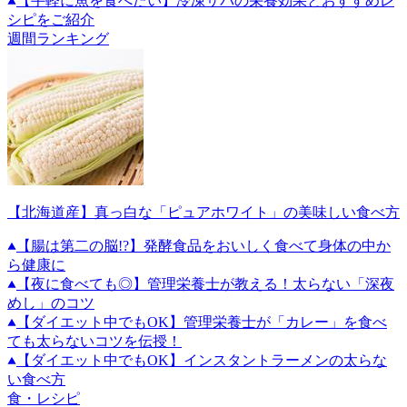
【手軽に魚を食べたい】冷凍サバの栄養効果とおすすめレ
シピをご紹介
週間ランキング
【北海道産】真っ白な「ピュアホワイト」の美味しい食べ方
【腸は第二の脳!?】発酵食品をおいしく食べて身体の中か
ら健康に
【夜に食べても◎】管理栄養士が教える！太らない「深夜
めし」のコツ
【ダイエット中でもOK】管理栄養士が「カレー」を食べ
ても太らないコツを伝授！
【ダイエット中でもOK】インスタントラーメンの太らな
い食べ方
食・レシピ