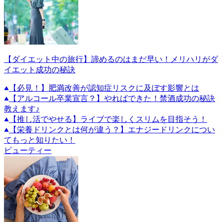
【ダイエット中の旅行】諦めるのはまだ早い！メリハリがダ
イエット成功の秘訣
【必見！】肥満改善が認知症リスクに及ぼす影響とは
【アルコール卒業宣言？】やればできた！禁酒成功の秘訣
教えます♪
【推し活でやせる】ライブで楽しくスリムを目指そう！
【栄養ドリンクとは何が違う？】エナジードリンクについ
てもっと知りたい！
ビューティー