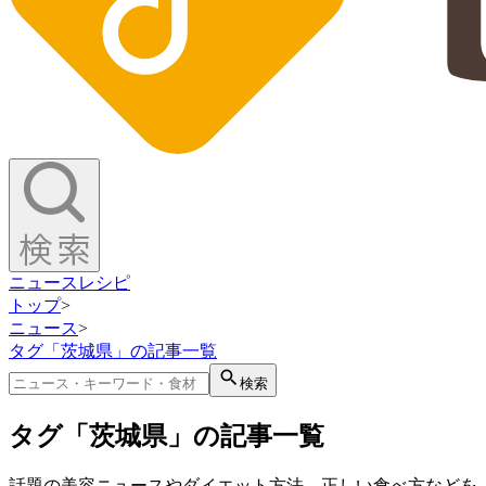
ニュース
レシピ
トップ
>
ニュース
>
タグ「茨城県」の記事一覧
検索
タグ「茨城県」の記事一覧
話題の美容ニュースやダイエット方法、正しい食べ方などを