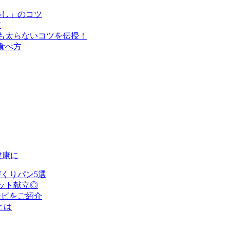
めし」のコツ
方
も太らないコツを伝授！
食べ方
健康に
くりパン5選
ット献立◎
シピをご紹介
とは