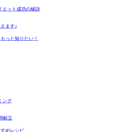
イエット成功の秘訣
えます♪
てもっと知りたい！
ミング
間献立
すすめレシピ