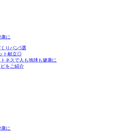
健康に
くりパン5選
ット献立◎
ットネスで人も地球も健康に
シピをご紹介
健康に