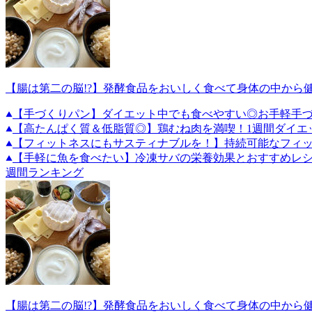
【腸は第二の脳!?】発酵食品をおいしく食べて身体の中から
【手づくりパン】ダイエット中でも食べやすい◎お手軽手づ
【高たんぱく質＆低脂質◎】鶏むね肉を満喫！1週間ダイエ
【フィットネスにもサスティナブルを！】持続可能なフィ
【手軽に魚を食べたい】冷凍サバの栄養効果とおすすめレ
週間ランキング
【腸は第二の脳!?】発酵食品をおいしく食べて身体の中から