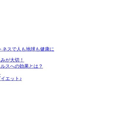
トネスで人も地球も健康に
組みが大切！
ヘルスへの効果とは？
？
イエット♪