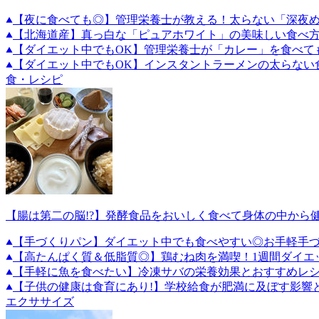
【夜に食べても◎】管理栄養士が教える！太らない「深夜
【北海道産】真っ白な「ピュアホワイト」の美味しい食べ
【ダイエット中でもOK】管理栄養士が「カレー」を食べて
【ダイエット中でもOK】インスタントラーメンの太らない
食・レシピ
【腸は第二の脳!?】発酵食品をおいしく食べて身体の中から
【手づくりパン】ダイエット中でも食べやすい◎お手軽手づ
【高たんぱく質＆低脂質◎】鶏むね肉を満喫！1週間ダイエ
【手軽に魚を食べたい】冷凍サバの栄養効果とおすすめレ
【子供の健康は食育にあり!】学校給食が肥満に及ぼす影響
エクササイズ