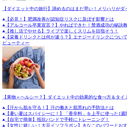
【ダイエット中の旅行】諦めるのはまだ早い！メリハリがダ
【必見！】肥満改善が認知症リスクに及ぼす影響とは
【アルコール卒業宣言？】やればできた！禁酒成功の秘訣教
【推し活でやせる】ライブで楽しくスリムを目指そう！
【栄養ドリンクとは何が違う？】エナジードリンクについ
ビューティー
【果物＝ヘルシー？】ダイエット中の効果的な食べ方＆タイ
【汗から肌を守る！】汗の働きと肌荒れの予防法とは
【暑い夏はスパイシーに！】「香辛料」を上手に使った1週
【自宅で簡単】抵抗バンドで手軽にトレーニング！
【女性に嬉しい！大豆イソフラボン】きなこのパワーとお