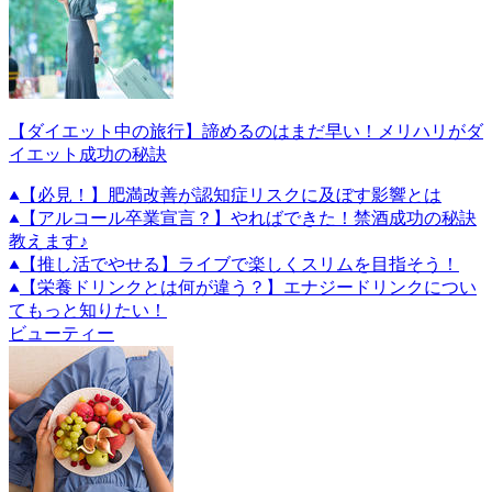
【ダイエット中の旅行】諦めるのはまだ早い！メリハリがダ
イエット成功の秘訣
【必見！】肥満改善が認知症リスクに及ぼす影響とは
【アルコール卒業宣言？】やればできた！禁酒成功の秘訣
教えます♪
【推し活でやせる】ライブで楽しくスリムを目指そう！
【栄養ドリンクとは何が違う？】エナジードリンクについ
てもっと知りたい！
ビューティー