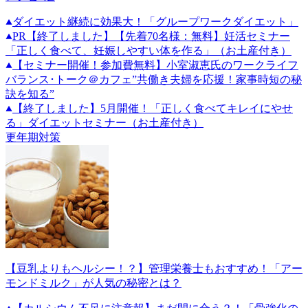
ダイエット継続に効果大！「グループワークダイエット」
PR
【終了しました】【先着70名様：無料】妊活セミナー
「正しく食べて、妊娠しやすい体を作る」（お土産付き）
【セミナー開催！参加費無料】小室淑恵氏のワークライフ
バランス･トーク＠カフェ”共働き夫婦を応援！家事時短の秘
訣を知る”
【終了しました】5月開催！「正しく食べてキレイにやせ
る」ダイエットセミナー（お土産付き）
更年期対策
【豆乳よりもヘルシー！？】管理栄養士もおすすめ！「アー
モンドミルク」が人気の秘密とは？