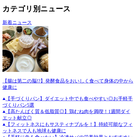
カテゴリ別ニュース
新着ニュース
【腸は第二の脳!?】発酵食品をおいしく食べて身体の中から
健康に
【手づくりパン】ダイエット中でも食べやすい◎お手軽手
づくりパン5選
【高たんぱく質＆低脂質◎】鶏むね肉を満喫！1週間ダイ
エット献立◎
【フィットネスにもサスティナブルを！】持続可能なフィ
ットネスで人も地球も健康に