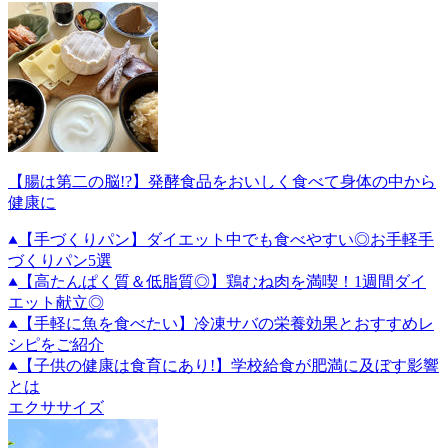
【腸は第二の脳!?】発酵食品をおいしく食べて身体の中から
健康に
【手づくりパン】ダイエット中でも食べやすい◎お手軽手
づくりパン5選
【高たんぱく質＆低脂質◎】鶏むね肉を満喫！1週間ダイ
エット献立◎
【手軽に魚を食べたい】冷凍サバの栄養効果とおすすめレ
シピをご紹介
【子供の健康は食育にあり!】学校給食が肥満に及ぼす影響
とは
エクササイズ