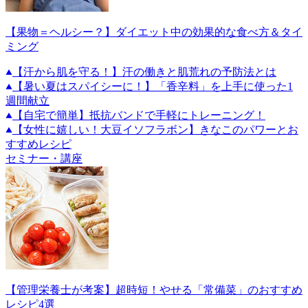
【果物＝ヘルシー？】ダイエット中の効果的な食べ方＆タイ
ミング
【汗から肌を守る！】汗の働きと肌荒れの予防法とは
【暑い夏はスパイシーに！】「香辛料」を上手に使った1
週間献立
【自宅で簡単】抵抗バンドで手軽にトレーニング！
【女性に嬉しい！大豆イソフラボン】きなこのパワーとお
すすめレシピ
セミナー・講座
【管理栄養士が考案】超時短！やせる「常備菜」のおすすめ
レシピ4選