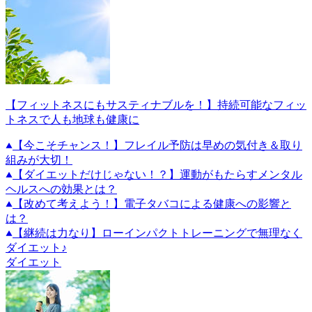
【フィットネスにもサスティナブルを！】持続可能なフィッ
トネスで人も地球も健康に
【今こそチャンス！】フレイル予防は早めの気付き＆取り
組みが大切！
【ダイエットだけじゃない！？】運動がもたらすメンタル
ヘルスへの効果とは？
【改めて考えよう！】電子タバコによる健康への影響と
は？
【継続は力なり】ローインパクトトレーニングで無理なく
ダイエット♪
ダイエット