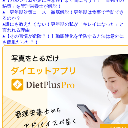
【カルシウム不足に注意報】まだ間に合う？！「骨強化の
秘策」を管理栄養士が解説！
「更年期対策コース」徹底解説！更年期は食事で予防でき
るのか？
誰にも教えたくない！更年期の私が「キレイになった」と
言われる理由
【その習慣が危険？！】動脈硬化を予防する方法は意外に
も簡単だった？！