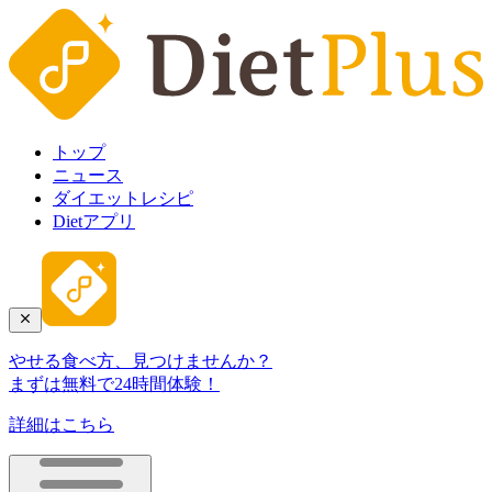
トップ
ニュース
ダイエットレシピ
Dietアプリ
やせる食べ方、見つけませんか？
まずは無料で24時間体験！
詳細はこちら