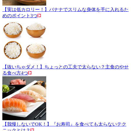
【実は低カロリー！】バナナでスリムな身体を手に入れるた
めのポイント3つ
【抜いちゃダメ！】ちょっとの工夫で太らない？主食のやせ
る食べ方4つ
【我慢しないでOK！】『お寿司』を食べても太らないテク
ニックとは？