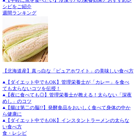
【手軽に魚を食べたい】冷凍サバの栄養効果とおすすめレ
シピをご紹介
週間ランキング
【北海道産】真っ白な「ピュアホワイト」の美味しい食べ方
【ダイエット中でもOK】管理栄養士が「カレー」を食べ
ても太らないコツを伝授！
【夜に食べても◎】管理栄養士が教える！太らない「深夜
めし」のコツ
【腸は第二の脳!?】発酵食品をおいしく食べて身体の中か
ら健康に
【ダイエット中でもOK】インスタントラーメンの太らな
い食べ方
食・レシピ