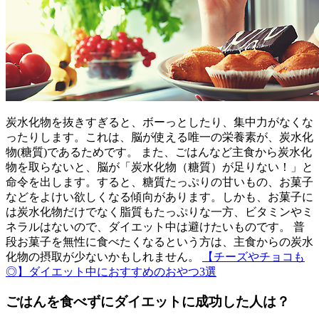
炭水化物を抜きすぎると、ボーっとしたり、集中力がなくな
ったりします。これは、脳が使える唯一の栄養素が、炭水化
物(糖質)であるためです。 また、ごはんなど主食から炭水化
物を取らないと、脳が「炭水化物（糖質）が足りない！」と
命令を出します。すると、糖質たっぷりの甘いもの、お菓子
などをよけい欲しくなる傾向があります。しかも、お菓子に
は炭水化物だけでなく脂質もたっぷりな一方、ビタミンやミ
ネラルはないので、ダイエット中は避けたいものです。 普
段お菓子を無性に食べたくなるという方は、主食からの炭水
化物の摂取が少ないかもしれません。
【チーズやチョコも
◎】ダイエット中におすすめのおやつ3選
ごはんを食べずにダイエットに成功した人は？