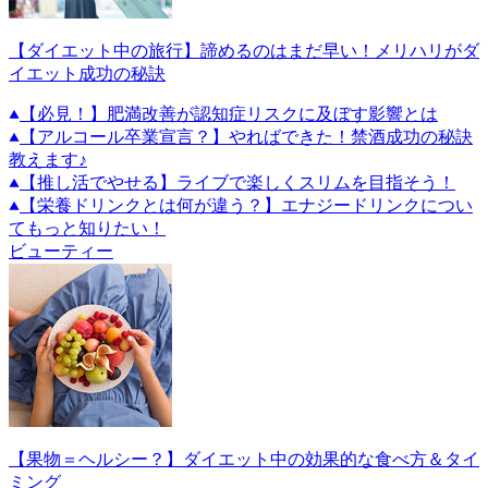
【ダイエット中の旅行】諦めるのはまだ早い！メリハリがダ
イエット成功の秘訣
【必見！】肥満改善が認知症リスクに及ぼす影響とは
【アルコール卒業宣言？】やればできた！禁酒成功の秘訣
教えます♪
【推し活でやせる】ライブで楽しくスリムを目指そう！
【栄養ドリンクとは何が違う？】エナジードリンクについ
てもっと知りたい！
ビューティー
【果物＝ヘルシー？】ダイエット中の効果的な食べ方＆タイ
ミング