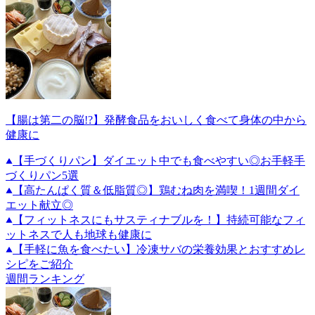
【腸は第二の脳!?】発酵食品をおいしく食べて身体の中から
健康に
【手づくりパン】ダイエット中でも食べやすい◎お手軽手
づくりパン5選
【高たんぱく質＆低脂質◎】鶏むね肉を満喫！1週間ダイ
エット献立◎
【フィットネスにもサスティナブルを！】持続可能なフィ
ットネスで人も地球も健康に
【手軽に魚を食べたい】冷凍サバの栄養効果とおすすめレ
シピをご紹介
週間ランキング