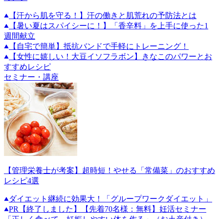
【汗から肌を守る！】汗の働きと肌荒れの予防法とは
【暑い夏はスパイシーに！】「香辛料」を上手に使った1
週間献立
【自宅で簡単】抵抗バンドで手軽にトレーニング！
【女性に嬉しい！大豆イソフラボン】きなこのパワーとお
すすめレシピ
セミナー・講座
【管理栄養士が考案】超時短！やせる「常備菜」のおすすめ
レシピ4選
ダイエット継続に効果大！「グループワークダイエット」
PR
【終了しました】【先着70名様：無料】妊活セミナー