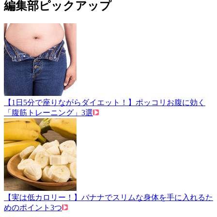
編集部ピックアップ
【1日5分で座りながらダイエット！】ポッコリお腹に効く
「腹筋トレーニング」3選
【実は低カロリー！】バナナでスリムな身体を手に入れるた
めのポイント3つ