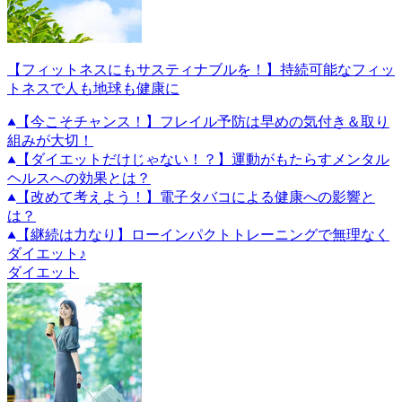
【フィットネスにもサスティナブルを！】持続可能なフィッ
トネスで人も地球も健康に
【今こそチャンス！】フレイル予防は早めの気付き＆取り
組みが大切！
【ダイエットだけじゃない！？】運動がもたらすメンタル
ヘルスへの効果とは？
【改めて考えよう！】電子タバコによる健康への影響と
は？
【継続は力なり】ローインパクトトレーニングで無理なく
ダイエット♪
ダイエット