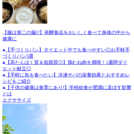
【腸は第二の脳!?】発酵食品をおいしく食べて身体の中から
健康に
【手づくりパン】ダイエット中でも食べやすい◎お手軽手
づくりパン5選
【高たんぱく質＆低脂質◎】鶏むね肉を満喫！1週間ダイ
エット献立◎
【手軽に魚を食べたい】冷凍サバの栄養効果とおすすめレ
シピをご紹介
【子供の健康は食育にあり!】学校給食が肥満に及ぼす影響
とは
エクササイズ