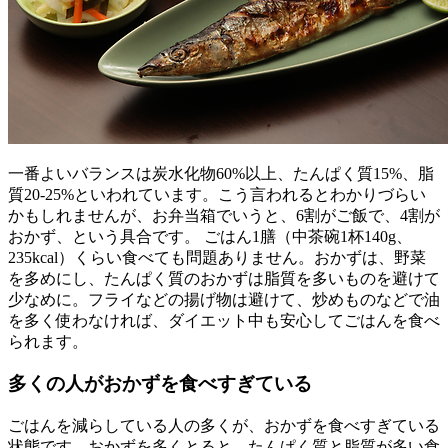
一番よいバランスは炭水化物60%以上、たんぱく質15%、脂
質20-25%といわれています。こう言われるとわかりづらい
かもしれませんが、お弁当箱でいうと、6割がご飯で、4割が
おかず、という具合です。 ごはん1膳（中茶碗1杯140g、
235kcal）くらい食べても問題ありません。おかずは、野菜
を多めにし、たんぱく質のおかずは脂質を多いものを避けて
少なめに。フライなどの揚げ物は避けて、炒めものなどで油
を多く使わなければ、ダイエット中も安心してごはんを食べ
られます。
多くの人がおかずを食べすぎている
ごはんを減らしている人の多くが、おかずを食べすぎている
状態です。おかずを多くとると、たんぱく質と脂質が多い食