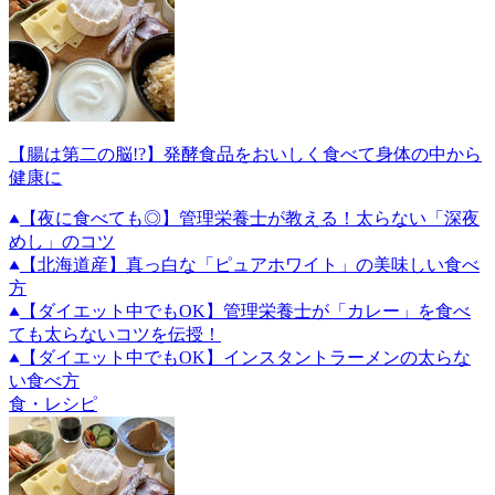
【腸は第二の脳!?】発酵食品をおいしく食べて身体の中から
健康に
【夜に食べても◎】管理栄養士が教える！太らない「深夜
めし」のコツ
【北海道産】真っ白な「ピュアホワイト」の美味しい食べ
方
【ダイエット中でもOK】管理栄養士が「カレー」を食べ
ても太らないコツを伝授！
【ダイエット中でもOK】インスタントラーメンの太らな
い食べ方
食・レシピ