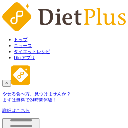
トップ
ニュース
ダイエットレシピ
Dietアプリ
やせる食べ方、見つけませんか？
まずは無料で24時間体験！
詳細はこちら