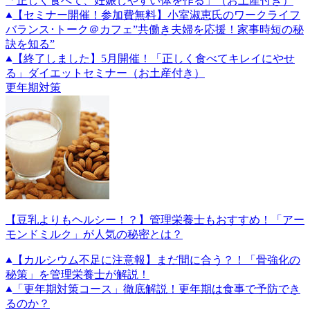
「正しく食べて、妊娠しやすい体を作る」（お土産付き）
【セミナー開催！参加費無料】小室淑恵氏のワークライフ
バランス･トーク＠カフェ”共働き夫婦を応援！家事時短の秘
訣を知る”
【終了しました】5月開催！「正しく食べてキレイにやせ
る」ダイエットセミナー（お土産付き）
更年期対策
【豆乳よりもヘルシー！？】管理栄養士もおすすめ！「アー
モンドミルク」が人気の秘密とは？
【カルシウム不足に注意報】まだ間に合う？！「骨強化の
秘策」を管理栄養士が解説！
「更年期対策コース」徹底解説！更年期は食事で予防でき
るのか？