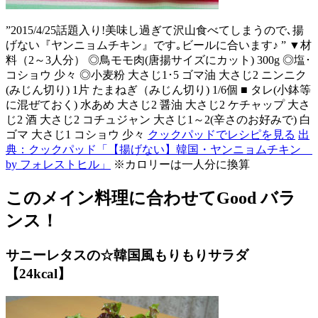
”2015/4/25話題入り!美味し過ぎて沢山食べてしまうので､揚
げない『ヤンニョムチキン』です｡ビールに合います♪ ” ▼材
料（2～3人分） ◎鳥モモ肉(唐揚サイズにカット) 300g ◎塩･
コショウ 少々 ◎小麦粉 大さじ1･5 ゴマ油 大さじ2 ニンニク
(みじん切り) 1片 たまねぎ（みじん切り) 1/6個 ■ タレ(小鉢等
に混ぜておく) 水あめ 大さじ2 醤油 大さじ2 ケチャップ 大さ
じ2 酒 大さじ2 コチュジャン 大さじ1～2(辛さのお好みで) 白
ゴマ 大さじ1 コショウ 少々
クックパッドでレシピを見る
出
典：クックパッド「【揚げない】韓国・ヤンニョムチキン
by フォレストヒル」
※カロリーは一人分に換算
このメイン料理に合わせてGood バラ
ンス！
サニーレタスの☆韓国風もりもりサラダ
【24kcal】