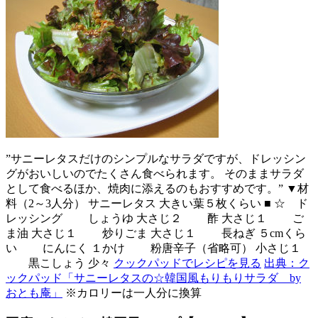
”サニーレタスだけのシンプルなサラダですが、ドレッシン
グがおいしいのでたくさん食べられます。 そのままサラダ
として食べるほか、焼肉に添えるのもおすすめです。” ▼材
料（2～3人分） サニーレタス 大きい葉５枚くらい ■ ☆ ド
レッシング しょうゆ 大さじ２ 酢 大さじ１ ご
ま油 大さじ１ 炒りごま 大さじ１ 長ねぎ ５cmくら
い にんにく １かけ 粉唐辛子（省略可） 小さじ１
黒こしょう 少々
クックパッドでレシピを見る
出典：ク
ックパッド「サニーレタスの☆韓国風もりもりサラダ by
おとも庵」
※カロリーは一人分に換算