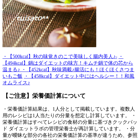
・【500kcal】秋の味覚きのこで美味しく腸内美人♪-
・
【494kcal】鍋はダイエットの味方！キムチ鍋で体の芯から
温まる♪
・【452kcal】秋味満載♪腸活にも！ほくほくさつま
いもご飯
・【458kcal】ダイエット中にはヘルシー！！和風
オムライス♪
【ご注意】栄養価計算について
・栄養価計算結果は、1人分として掲載しています。複数人
用のレシピは1人当たりの分量を想定し計算しています。 ・
栄養価計算はすべてレシピの食材の分量に基づきクックパッ
ド ダイエットラボの管理栄養士が再計算しています。 ・分
量が曖昧な部分の各社の栄養価計算の基準が違うため、参照