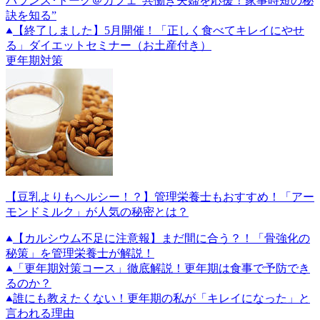
バランス･トーク＠カフェ”共働き夫婦を応援！家事時短の秘
訣を知る”
【終了しました】5月開催！「正しく食べてキレイにやせ
る」ダイエットセミナー（お土産付き）
更年期対策
【豆乳よりもヘルシー！？】管理栄養士もおすすめ！「アー
モンドミルク」が人気の秘密とは？
【カルシウム不足に注意報】まだ間に合う？！「骨強化の
秘策」を管理栄養士が解説！
「更年期対策コース」徹底解説！更年期は食事で予防でき
るのか？
誰にも教えたくない！更年期の私が「キレイになった」と
言われる理由