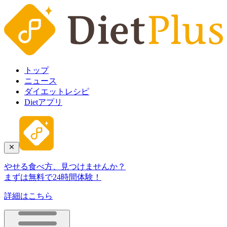
トップ
ニュース
ダイエットレシピ
Dietアプリ
やせる食べ方、見つけませんか？
まずは無料で24時間体験！
詳細はこちら