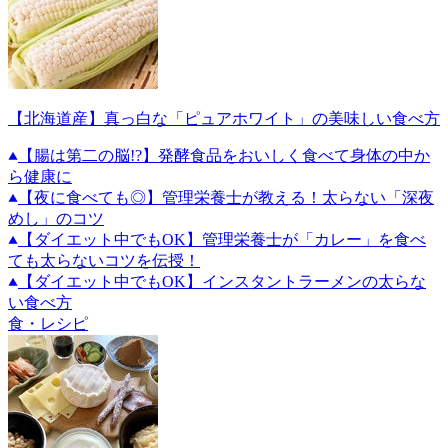
【北海道産】真っ白な「ピュアホワイト」の美味しい食べ方
【腸は第二の脳!?】発酵食品をおいしく食べて身体の中か
ら健康に
【夜に食べても◎】管理栄養士が教える！太らない「深夜
めし」のコツ
【ダイエット中でもOK】管理栄養士が「カレー」を食べ
ても太らないコツを伝授！
【ダイエット中でもOK】インスタントラーメンの太らな
い食べ方
食・レシピ