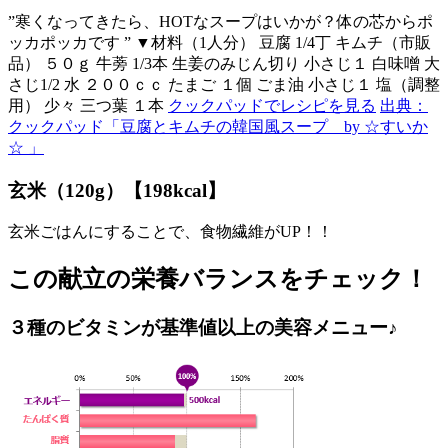
”寒くなってきたら、HOTなスープはいかが？体の芯からポ
ッカポッカです ” ▼材料（1人分） 豆腐 1/4丁 キムチ（市販
品） ５０ｇ 牛蒡 1/3本 生姜のみじん切り 小さじ１ 白味噌 大
さじ1/2 水 ２００ｃｃ たまご １個 ごま油 小さじ１ 塩（調整
用） 少々 三つ葉 １本
クックパッドでレシピを見る
出典：
クックパッド「豆腐とキムチの韓国風スープ by ☆すいか
☆ 」
玄米（120g）【198kcal】
玄米ごはんにすることで、食物繊維がUP！！
この献立の栄養バランスをチェック！
３種のビタミンが基準値以上の美容メニュー♪