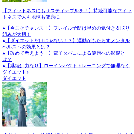
【フィットネスにもサスティナブルを！】持続可能なフィッ
トネスで人も地球も健康に
【今こそチャンス！】フレイル予防は早めの気付き＆取り
組みが大切！
【ダイエットだけじゃない！？】運動がもたらすメンタル
ヘルスへの効果とは？
【改めて考えよう！】電子タバコによる健康への影響と
は？
【継続は力なり】ローインパクトトレーニングで無理なく
ダイエット♪
ダイエット