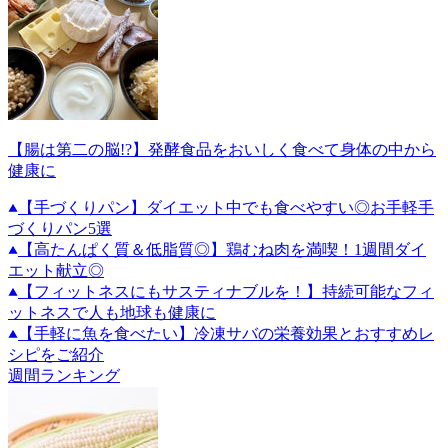
【腸は第二の脳!?】発酵食品をおいしく食べて身体の中から
健康に
【手づくりパン】ダイエット中でも食べやすい◎お手軽手
づくりパン5選
【高たんぱく質＆低脂質◎】鶏むね肉を満喫！1週間ダイ
エット献立◎
【フィットネスにもサスティナブルを！】持続可能なフィ
ットネスで人も地球も健康に
【手軽に魚を食べたい】冷凍サバの栄養効果とおすすめレ
シピをご紹介
週間ランキング