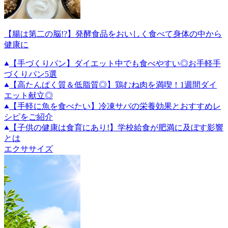
【腸は第二の脳!?】発酵食品をおいしく食べて身体の中から
健康に
【手づくりパン】ダイエット中でも食べやすい◎お手軽手
づくりパン5選
【高たんぱく質＆低脂質◎】鶏むね肉を満喫！1週間ダイ
エット献立◎
【手軽に魚を食べたい】冷凍サバの栄養効果とおすすめレ
シピをご紹介
【子供の健康は食育にあり!】学校給食が肥満に及ぼす影響
とは
エクササイズ