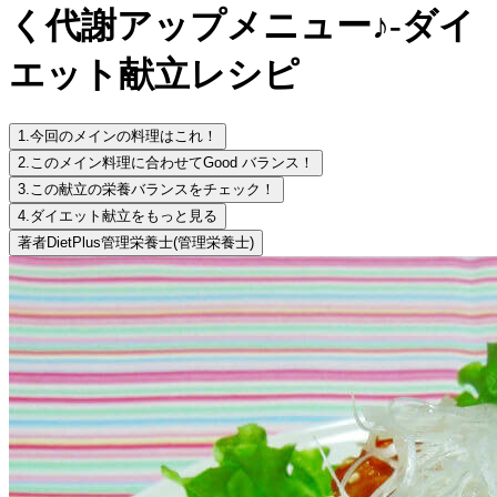
く代謝アップメニュー♪-ダイ
エット献立レシピ
1.
今回のメインの料理はこれ！
2.
このメイン料理に合わせてGood バランス！
3.
この献立の栄養バランスをチェック！
4.
ダイエット献立をもっと見る
著者
DietPlus管理栄養士
(管理栄養士)