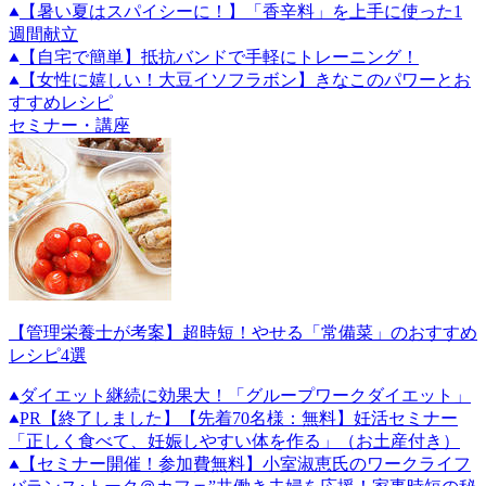
【暑い夏はスパイシーに！】「香辛料」を上手に使った1
週間献立
【自宅で簡単】抵抗バンドで手軽にトレーニング！
【女性に嬉しい！大豆イソフラボン】きなこのパワーとお
すすめレシピ
セミナー・講座
【管理栄養士が考案】超時短！やせる「常備菜」のおすすめ
レシピ4選
ダイエット継続に効果大！「グループワークダイエット」
PR
【終了しました】【先着70名様：無料】妊活セミナー
「正しく食べて、妊娠しやすい体を作る」（お土産付き）
【セミナー開催！参加費無料】小室淑恵氏のワークライフ