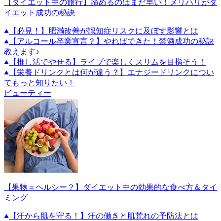
【ダイエット中の旅行】諦めるのはまだ早い！メリハリがダ
イエット成功の秘訣
【必見！】肥満改善が認知症リスクに及ぼす影響とは
【アルコール卒業宣言？】やればできた！禁酒成功の秘訣
教えます♪
【推し活でやせる】ライブで楽しくスリムを目指そう！
【栄養ドリンクとは何が違う？】エナジードリンクについ
てもっと知りたい！
ビューティー
【果物＝ヘルシー？】ダイエット中の効果的な食べ方＆タイ
ミング
【汗から肌を守る！】汗の働きと肌荒れの予防法とは