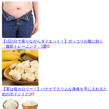
【1日5分で座りながらダイエット！】ポッコリお腹に効く
「腹筋トレーニング」3選
【実は低カロリー！】バナナでスリムな身体を手に入れるた
めのポイント3つ