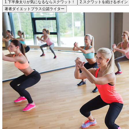
1.
下半身太りが気になるならスクワット！
2.
スクワットを続けるポイン
著者
ダイエットプラス公認ライター