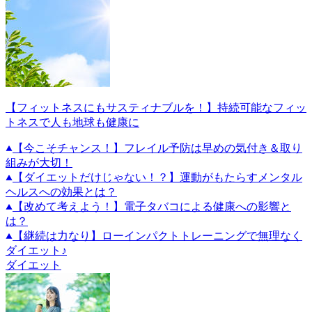
【フィットネスにもサスティナブルを！】持続可能なフィッ
トネスで人も地球も健康に
【今こそチャンス！】フレイル予防は早めの気付き＆取り
組みが大切！
【ダイエットだけじゃない！？】運動がもたらすメンタル
ヘルスへの効果とは？
【改めて考えよう！】電子タバコによる健康への影響と
は？
【継続は力なり】ローインパクトトレーニングで無理なく
ダイエット♪
ダイエット