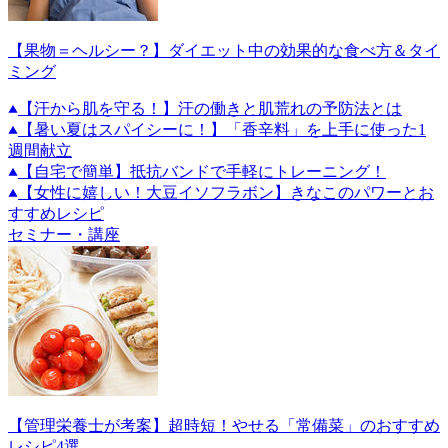
【果物＝ヘルシー？】ダイエット中の効果的な食べ方＆タイ
ミング
【汗から肌を守る！】汗の働きと肌荒れの予防法とは
【暑い夏はスパイシーに！】「香辛料」を上手に使った1
週間献立
【自宅で簡単】抵抗バンドで手軽にトレーニング！
【女性に嬉しい！大豆イソフラボン】きなこのパワーとお
すすめレシピ
セミナー・講座
【管理栄養士が考案】超時短！やせる「常備菜」のおすすめ
レシピ4選