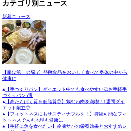
カテゴリ別ニュース
新着ニュース
【腸は第二の脳!?】発酵食品をおいしく食べて身体の中から
健康に
【手づくりパン】ダイエット中でも食べやすい◎お手軽手
づくりパン5選
【高たんぱく質＆低脂質◎】鶏むね肉を満喫！1週間ダイ
エット献立◎
【フィットネスにもサスティナブルを！】持続可能なフィ
ットネスで人も地球も健康に
【手軽に魚を食べたい】冷凍サバの栄養効果とおすすめレ