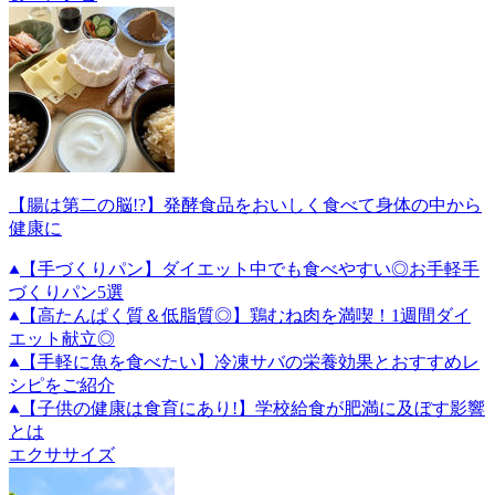
【腸は第二の脳!?】発酵食品をおいしく食べて身体の中から
健康に
【手づくりパン】ダイエット中でも食べやすい◎お手軽手
づくりパン5選
【高たんぱく質＆低脂質◎】鶏むね肉を満喫！1週間ダイ
エット献立◎
【手軽に魚を食べたい】冷凍サバの栄養効果とおすすめレ
シピをご紹介
【子供の健康は食育にあり!】学校給食が肥満に及ぼす影響
とは
エクササイズ