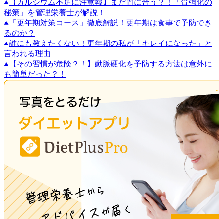
【カルシウム不足に注意報】まだ間に合う？！「骨強化の
秘策」を管理栄養士が解説！
「更年期対策コース」徹底解説！更年期は食事で予防でき
るのか？
誰にも教えたくない！更年期の私が「キレイになった」と
言われる理由
【その習慣が危険？！】動脈硬化を予防する方法は意外に
も簡単だった？！