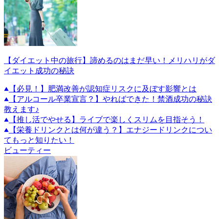
【ダイエット中の旅行】諦めるのはまだ早い！メリハリがダ
イエット成功の秘訣
【必見！】肥満改善が認知症リスクに及ぼす影響とは
【アルコール卒業宣言？】やればできた！禁酒成功の秘訣
教えます♪
【推し活でやせる】ライブで楽しくスリムを目指そう！
【栄養ドリンクとは何が違う？】エナジードリンクについ
てもっと知りたい！
ビューティー