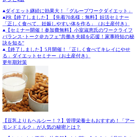
ダイエット継続に効果大！「グループワークダイエット」
PR
【終了しました】【先着70名様：無料】妊活セミナー
「正しく食べて、妊娠しやすい体を作る」（お土産付き）
【セミナー開催！参加費無料】小室淑恵氏のワークライフ
バランス･トーク＠カフェ”共働き夫婦を応援！家事時短の秘
訣を知る”
【終了しました】5月開催！「正しく食べてキレイにやせ
る」ダイエットセミナー（お土産付き）
更年期対策
【豆乳よりもヘルシー！？】管理栄養士もおすすめ！「アー
モンドミルク」が人気の秘密とは？