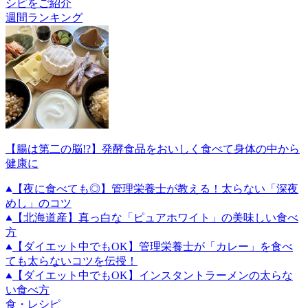
シピをご紹介
週間ランキング
【腸は第二の脳!?】発酵食品をおいしく食べて身体の中から
健康に
【夜に食べても◎】管理栄養士が教える！太らない「深夜
めし」のコツ
【北海道産】真っ白な「ピュアホワイト」の美味しい食べ
方
【ダイエット中でもOK】管理栄養士が「カレー」を食べ
ても太らないコツを伝授！
【ダイエット中でもOK】インスタントラーメンの太らな
い食べ方
食・レシピ