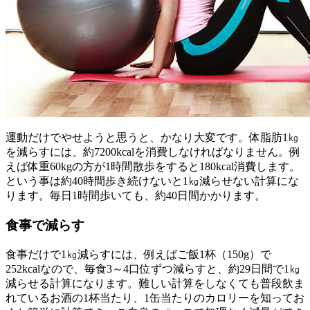
運動だけでやせようと思うと、かなり大変です。体脂肪1㎏
を減らすには、約7200kcalを消費しなければなりません。例
えば体重60kgの方が1時間散歩をすると180kcal消費します。
という事は約40時間歩き続けないと1㎏減らせない計算にな
ります。毎日1時間歩いても、約40日間かかります。
食事で減らす
食事だけで1㎏減らすには、例えばご飯1杯（150g）で
252kcalなので、毎食3～4口位ずつ減らすと、約29日間で1㎏
減らせる計算になります。難しい計算をしなくても普段飲ま
れているお酒の1杯当たり、1缶当たりのカロリーを知ってお