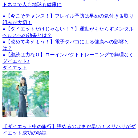
トネスで人も地球も健康に
【今こそチャンス！】フレイル予防は早めの気付き＆取り
組みが大切！
【ダイエットだけじゃない！？】運動がもたらすメンタル
ヘルスへの効果とは？
【改めて考えよう！】電子タバコによる健康への影響と
は？
【継続は力なり】ローインパクトトレーニングで無理なく
ダイエット♪
ダイエット
【ダイエット中の旅行】諦めるのはまだ早い！メリハリがダ
イエット成功の秘訣