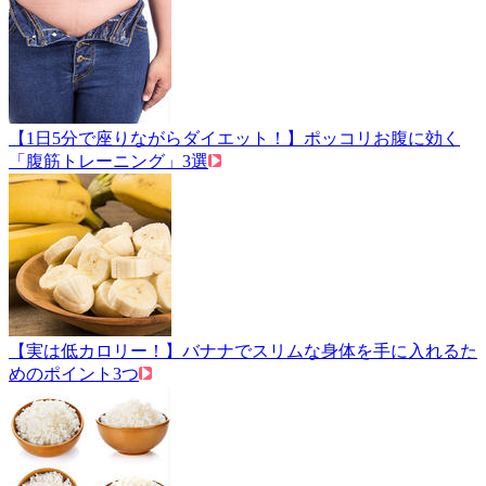
【1日5分で座りながらダイエット！】ポッコリお腹に効く
「腹筋トレーニング」3選
【実は低カロリー！】バナナでスリムな身体を手に入れるた
めのポイント3つ