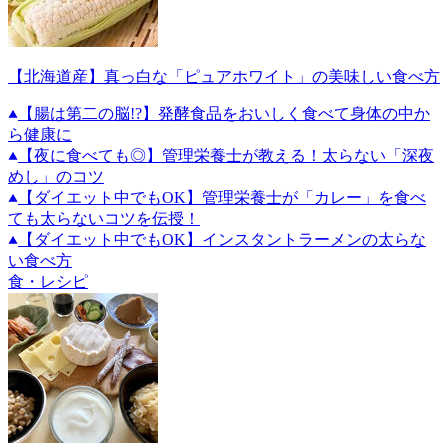
【北海道産】真っ白な「ピュアホワイト」の美味しい食べ方
【腸は第二の脳!?】発酵食品をおいしく食べて身体の中か
ら健康に
【夜に食べても◎】管理栄養士が教える！太らない「深夜
めし」のコツ
【ダイエット中でもOK】管理栄養士が「カレー」を食べ
ても太らないコツを伝授！
【ダイエット中でもOK】インスタントラーメンの太らな
い食べ方
食・レシピ