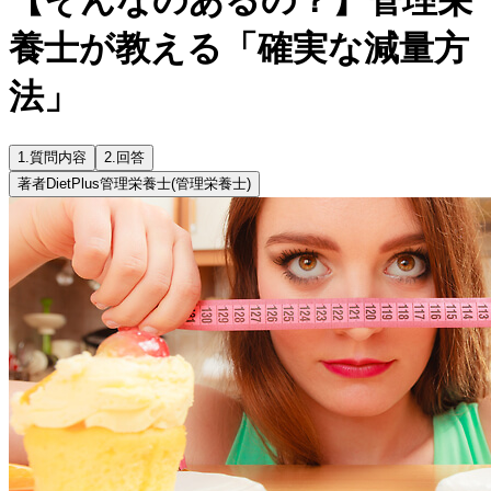
養士が教える「確実な減量方
法」
1.
質問内容
2.
回答
著者
DietPlus管理栄養士
(管理栄養士)