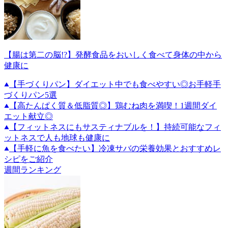
【腸は第二の脳!?】発酵食品をおいしく食べて身体の中から
健康に
【手づくりパン】ダイエット中でも食べやすい◎お手軽手
づくりパン5選
【高たんぱく質＆低脂質◎】鶏むね肉を満喫！1週間ダイ
エット献立◎
【フィットネスにもサスティナブルを！】持続可能なフィ
ットネスで人も地球も健康に
【手軽に魚を食べたい】冷凍サバの栄養効果とおすすめレ
シピをご紹介
週間ランキング