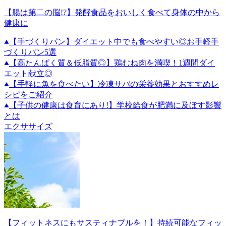
【腸は第二の脳!?】発酵食品をおいしく食べて身体の中から
健康に
【手づくりパン】ダイエット中でも食べやすい◎お手軽手
づくりパン5選
【高たんぱく質＆低脂質◎】鶏むね肉を満喫！1週間ダイ
エット献立◎
【手軽に魚を食べたい】冷凍サバの栄養効果とおすすめレ
シピをご紹介
【子供の健康は食育にあり!】学校給食が肥満に及ぼす影響
とは
エクササイズ
【フィットネスにもサスティナブルを！】持続可能なフィッ