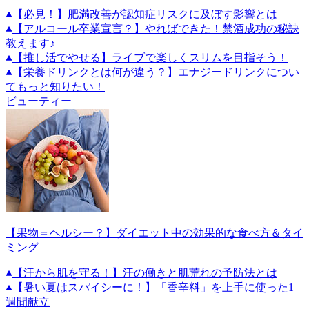
【必見！】肥満改善が認知症リスクに及ぼす影響とは
【アルコール卒業宣言？】やればできた！禁酒成功の秘訣
教えます♪
【推し活でやせる】ライブで楽しくスリムを目指そう！
【栄養ドリンクとは何が違う？】エナジードリンクについ
てもっと知りたい！
ビューティー
【果物＝ヘルシー？】ダイエット中の効果的な食べ方＆タイ
ミング
【汗から肌を守る！】汗の働きと肌荒れの予防法とは
【暑い夏はスパイシーに！】「香辛料」を上手に使った1
週間献立