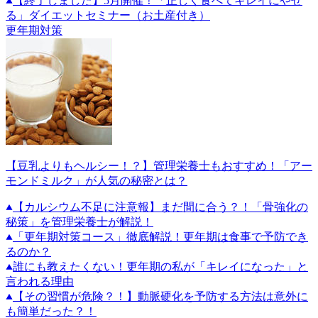
【終了しました】5月開催！「正しく食べてキレイにやせ
る」ダイエットセミナー（お土産付き）
更年期対策
【豆乳よりもヘルシー！？】管理栄養士もおすすめ！「アー
モンドミルク」が人気の秘密とは？
【カルシウム不足に注意報】まだ間に合う？！「骨強化の
秘策」を管理栄養士が解説！
「更年期対策コース」徹底解説！更年期は食事で予防でき
るのか？
誰にも教えたくない！更年期の私が「キレイになった」と
言われる理由
【その習慣が危険？！】動脈硬化を予防する方法は意外に
も簡単だった？！