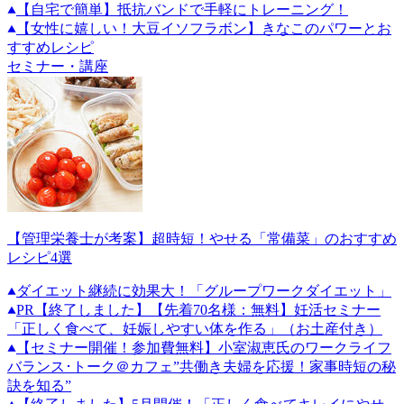
【自宅で簡単】抵抗バンドで手軽にトレーニング！
【女性に嬉しい！大豆イソフラボン】きなこのパワーとお
すすめレシピ
セミナー・講座
【管理栄養士が考案】超時短！やせる「常備菜」のおすすめ
レシピ4選
ダイエット継続に効果大！「グループワークダイエット」
PR
【終了しました】【先着70名様：無料】妊活セミナー
「正しく食べて、妊娠しやすい体を作る」（お土産付き）
【セミナー開催！参加費無料】小室淑恵氏のワークライフ
バランス･トーク＠カフェ”共働き夫婦を応援！家事時短の秘
訣を知る”