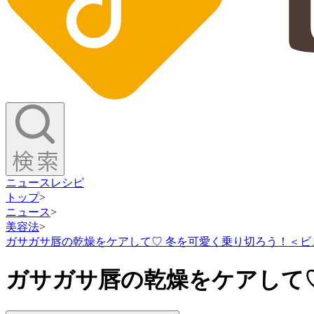
ニュース
レシピ
トップ
>
ニュース
>
美容法
>
ガサガサ唇の乾燥をケアして♡ 冬を可愛く乗り切ろう！＜ビ
ガサガサ唇の乾燥をケアして