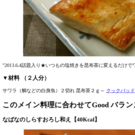
”2013.6.4話題入り★いつもの塩焼きを昆布茶に変えるだ
▼材料 （２人分）
サワラ（鯛などの白身魚）２切れ 昆布茶２ｇ～
クックパッド
このメイン料理に合わせてGood バラン
なばなのしらすおろし和え【40Kcal】