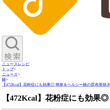
ニュース
レシピ
トップ
>
ニュース
>
鰆
>
【472Kcal】花粉症にも効果◎ 簡単＆ヘルシー鰆の昆布茶焼
【472Kcal】花粉症にも効