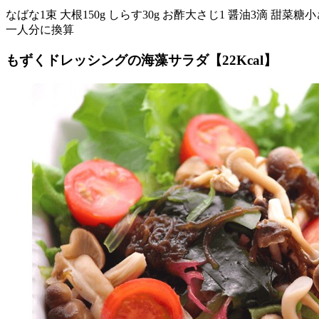
なばな1束 大根150g しらす30g お酢大さじ1 醤油3滴 甜菜糖
一人分に換算
もずくドレッシングの海藻サラダ【22Kcal】