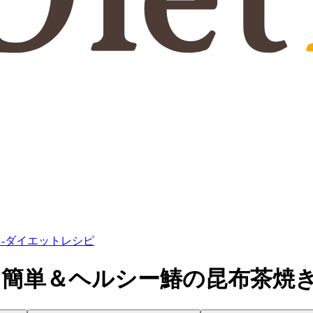
き-ダイエットレシピ
果◎ 簡単＆ヘルシー鰆の昆布茶焼