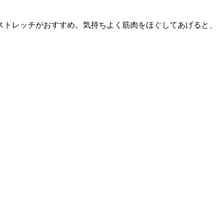
ストレッチがおすすめ。気持ちよく筋肉をほぐしてあげると、