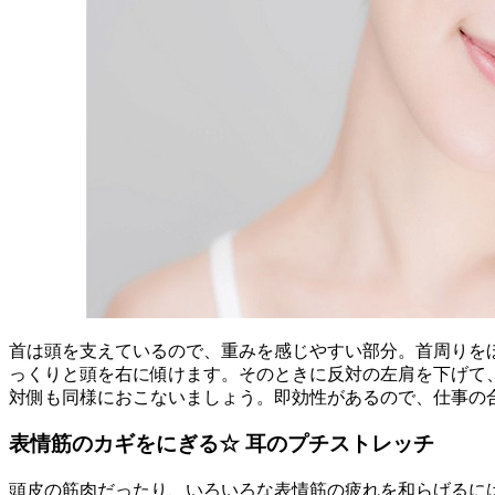
首は頭を支えているので、重みを感じやすい部分。首周りを
っくりと頭を右に傾けます。そのときに反対の左肩を下げて
対側も同様におこないましょう。即効性があるので、仕事の
表情筋のカギをにぎる☆ 耳のプチストレッチ
頭皮の筋肉だったり、いろいろな表情筋の疲れを和らげるに