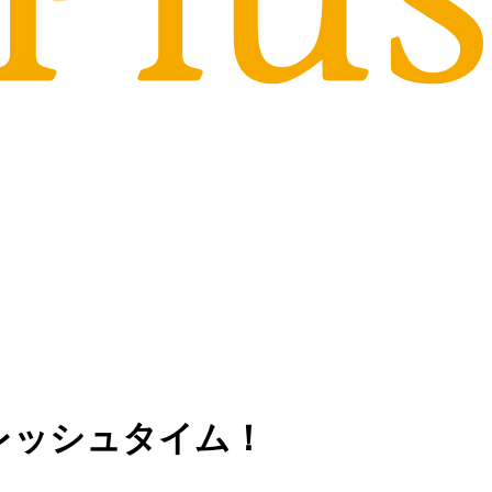
レッシュタイム！