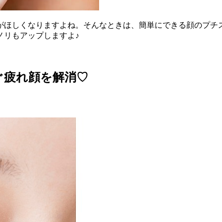
がほしくなりますよね。そんなときは、簡単にできる顔のプチ
ノリもアップしますよ♪
ぐ疲れ顔を解消♡