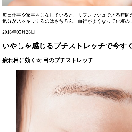
毎日仕事や家事をこなしていると、リフレッシュできる時間
気分がスッキリするのはもちろん、血行がよくなって化粧の
2016年05月26日
いやしを感じるプチストレッチで今す
疲れ目に効く☆ 目のプチストレッチ