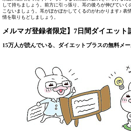
して持ちましょう。前方に引っ張り、耳の後ろが伸びていく
こないましょう。耳がぽかぽかしてくるのがわかります♪ 
情を取りもどしましょう。
メルマガ登録者限定】7日間ダイエット
15万人が読んでいる、ダイエットプラスの無料メ