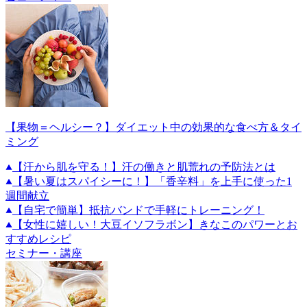
【果物＝ヘルシー？】ダイエット中の効果的な食べ方＆タイ
ミング
【汗から肌を守る！】汗の働きと肌荒れの予防法とは
【暑い夏はスパイシーに！】「香辛料」を上手に使った1
週間献立
【自宅で簡単】抵抗バンドで手軽にトレーニング！
【女性に嬉しい！大豆イソフラボン】きなこのパワーとお
すすめレシピ
セミナー・講座