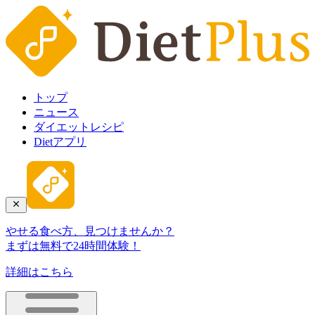
トップ
ニュース
ダイエットレシピ
Dietアプリ
やせる食べ方、見つけませんか？
まずは無料で24時間体験！
詳細はこちら