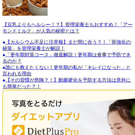
【豆乳よりもヘルシー！？】管理栄養士もおすすめ！「アー
モンドミルク」が人気の秘密とは？
【カルシウム不足に注意報】まだ間に合う？！「骨強化の
秘策」を管理栄養士が解説！
「更年期対策コース」徹底解説！更年期は食事で予防でき
るのか？
誰にも教えたくない！更年期の私が「キレイになった」と
言われる理由
【その習慣が危険？！】動脈硬化を予防する方法は意外に
も簡単だった？！