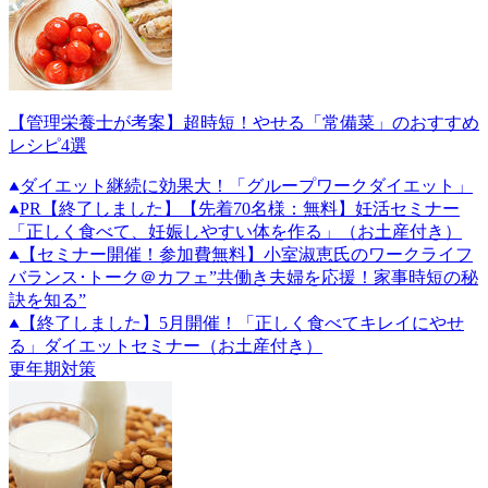
【管理栄養士が考案】超時短！やせる「常備菜」のおすすめ
レシピ4選
ダイエット継続に効果大！「グループワークダイエット」
PR
【終了しました】【先着70名様：無料】妊活セミナー
「正しく食べて、妊娠しやすい体を作る」（お土産付き）
【セミナー開催！参加費無料】小室淑恵氏のワークライフ
バランス･トーク＠カフェ”共働き夫婦を応援！家事時短の秘
訣を知る”
【終了しました】5月開催！「正しく食べてキレイにやせ
る」ダイエットセミナー（お土産付き）
更年期対策