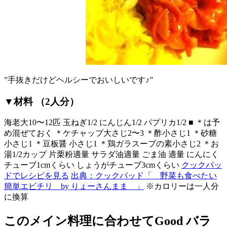
”手抜きだけどヘルシーでおいしいです♪”
▼材料 （2人分）
海老大10〜12匹 玉ねぎ1/2 にんじん1/2 パプリカ1/2 ■ ＊は予
め混ぜておく ＊ケチャップ大さじ2〜3 ＊酢小さじ1 ＊砂糖
小さじ1 ＊豆板醤 小さじ1 ＊鶏ガラスープの素小さじ2 ＊お
湯1/2カップ 片栗粉適量 サラダ油適量 ごま油 適量 にんにく
チューブ1cmくらい しょうがチューブ3cmくらい
クックパッ
ドでレシピを見る
出典：クックパッド「 野菜も食べたい
簡単エビチリ by りょーさんまま 」
※カロリーは一人分
に換算
このメイン料理に合わせてGood バラ