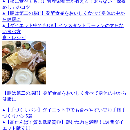
【夜に食べても◎】管理栄養士が教える！太らない「深夜
めし」のコツ
【腸は第二の脳!?】発酵食品をおいしく食べて身体の中か
ら健康に
【ダイエット中でもOK】インスタントラーメンの太らな
い食べ方
食・レシピ
【腸は第二の脳!?】発酵食品をおいしく食べて身体の中から
健康に
【手づくりパン】ダイエット中でも食べやすい◎お手軽手
づくりパン5選
【高たんぱく質＆低脂質◎】鶏むね肉を満喫！1週間ダイ
エット献立◎