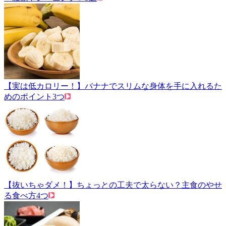
【実は低カロリー！】バナナでスリムな身体を手に入れるた
めのポイント3つ
【抜いちゃダメ！】ちょっとの工夫で太らない？主食のやせ
る食べ方4つ