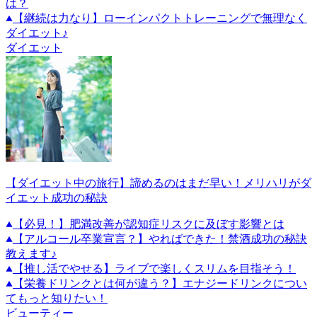
は？
【継続は力なり】ローインパクトトレーニングで無理なく
ダイエット♪
ダイエット
【ダイエット中の旅行】諦めるのはまだ早い！メリハリがダ
イエット成功の秘訣
【必見！】肥満改善が認知症リスクに及ぼす影響とは
【アルコール卒業宣言？】やればできた！禁酒成功の秘訣
教えます♪
【推し活でやせる】ライブで楽しくスリムを目指そう！
【栄養ドリンクとは何が違う？】エナジードリンクについ
てもっと知りたい！
ビューティー