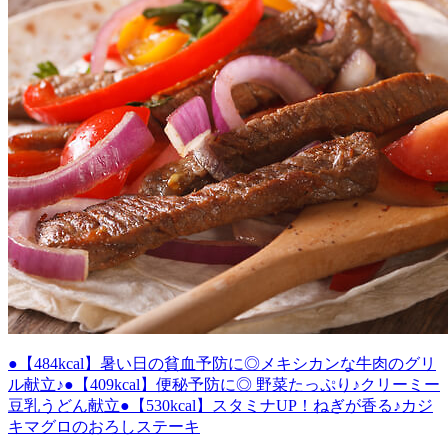
●【484kcal】暑い日の貧血予防に◎メキシカンな牛肉のグリ
ル献立♪
●【409kcal】便秘予防に◎ 野菜たっぷり♪クリーミー
豆乳うどん献立
●【530kcal】スタミナUP！ねぎが香る♪カジ
キマグロのおろしステーキ