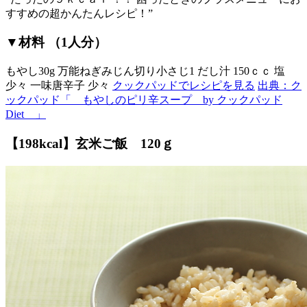
すすめの超かんたんレシピ！”
▼材料 （1人分）
もやし30g 万能ねぎみじん切り小さじ1 だし汁 150ｃｃ 塩
少々 一味唐辛子 少々
クックパッドでレシピを見る
出典：ク
ックパッド「 もやしのピリ辛スープ by クックパッド
Diet 」
【198kcal】玄米ご飯 120ｇ