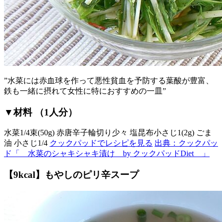
”水菜には赤血球を作って悪性貧血を予防する葉酸が豊富、
鉄も一緒に摂れて女性に特におすすめの一皿”
▼材料 （1人分）
水菜1/4束(50g) 赤唐辛子輪切り少々 塩昆布小さじ1(2g) ごま
油 小さじ1/4
クックパッドでレシピを見る
出典：クックパッ
ド「 水菜のシャキシャキ漬け by クックパッドDiet 」
【9kcal】もやしのピリ辛スープ