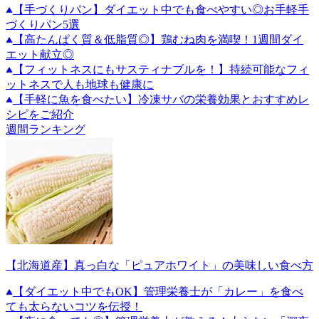
【手づくりパン】ダイエット中でも食べやすい◎お手軽手
づくりパン5選
【高たんぱく質＆低脂質◎】鶏むね肉を満喫！1週間ダイ
エット献立◎
【フィットネスにもサスティナブルを！】持続可能なフィ
ットネスで人も地球も健康に
【手軽に魚を食べたい】冷凍サバの栄養効果とおすすめレ
シピをご紹介
週間ランキング
【北海道産】真っ白な「ピュアホワイト」の美味しい食べ方
【ダイエット中でもOK】管理栄養士が「カレー」を食べ
ても太らないコツを伝授！