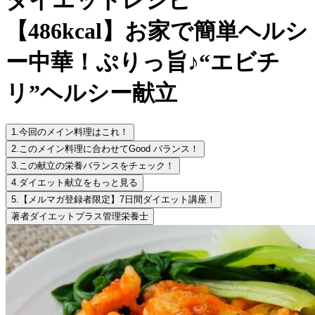
【486kcal】お家で簡単ヘルシ
ー中華！ぷりっ旨♪“エビチ
リ”ヘルシー献立
1.
今回のメイン料理はこれ！
2.
このメイン料理に合わせてGood バランス！
3.
この献立の栄養バランスをチェック！
4.
ダイエット献立をもっと見る
5.
【メルマガ登録者限定】7日間ダイエット講座！
著者
ダイエットプラス管理栄養士