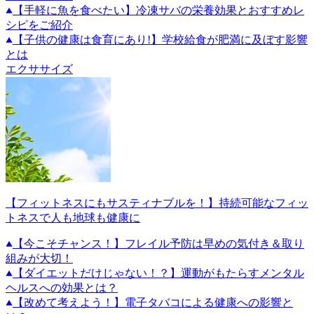
【手軽に魚を食べたい】冷凍サバの栄養効果とおすすめレ
シピをご紹介
【子供の健康は食育にあり!】学校給食が肥満に及ぼす影響
とは
エクササイズ
【フィットネスにもサスティナブルを！】持続可能なフィッ
トネスで人も地球も健康に
【今こそチャンス！】フレイル予防は早めの気付き＆取り
組みが大切！
【ダイエットだけじゃない！？】運動がもたらすメンタル
ヘルスへの効果とは？
【改めて考えよう！】電子タバコによる健康への影響と