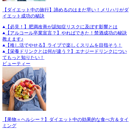
【ダイエット中の旅行】諦めるのはまだ早い！メリハリがダ
イエット成功の秘訣
【必見！】肥満改善が認知症リスクに及ぼす影響とは
【アルコール卒業宣言？】やればできた！禁酒成功の秘訣
教えます♪
【推し活でやせる】ライブで楽しくスリムを目指そう！
【栄養ドリンクとは何が違う？】エナジードリンクについ
てもっと知りたい！
ビューティー
【果物＝ヘルシー？】ダイエット中の効果的な食べ方＆タイ
ミング