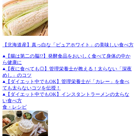
【北海道産】真っ白な「ピュアホワイト」の美味しい食べ方
【腸は第二の脳!?】発酵食品をおいしく食べて身体の中か
ら健康に
【夜に食べても◎】管理栄養士が教える！太らない「深夜
めし」のコツ
【ダイエット中でもOK】管理栄養士が「カレー」を食べ
ても太らないコツを伝授！
【ダイエット中でもOK】インスタントラーメンの太らな
い食べ方
食・レシピ