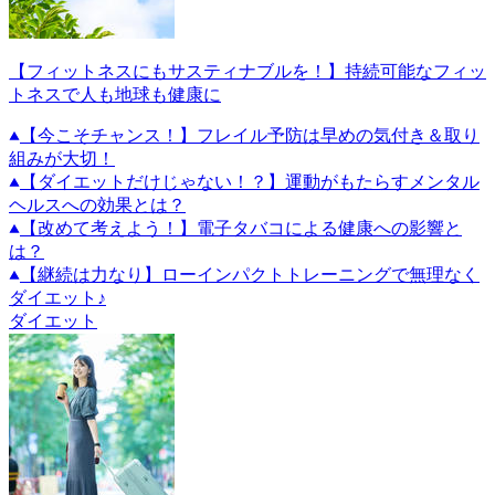
【フィットネスにもサスティナブルを！】持続可能なフィッ
トネスで人も地球も健康に
【今こそチャンス！】フレイル予防は早めの気付き＆取り
組みが大切！
【ダイエットだけじゃない！？】運動がもたらすメンタル
ヘルスへの効果とは？
【改めて考えよう！】電子タバコによる健康への影響と
は？
【継続は力なり】ローインパクトトレーニングで無理なく
ダイエット♪
ダイエット