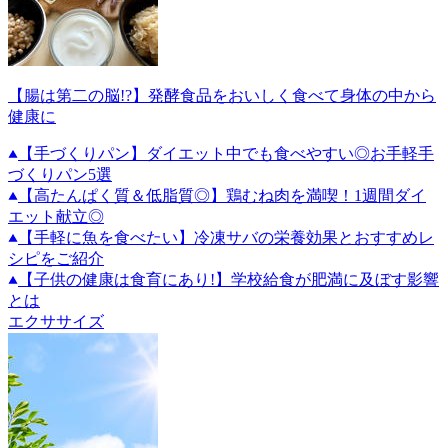
【腸は第二の脳!?】発酵食品をおいしく食べて身体の中から
健康に
【手づくりパン】ダイエット中でも食べやすい◎お手軽手
づくりパン5選
【高たんぱく質＆低脂質◎】鶏むね肉を満喫！1週間ダイ
エット献立◎
【手軽に魚を食べたい】冷凍サバの栄養効果とおすすめレ
シピをご紹介
【子供の健康は食育にあり!】学校給食が肥満に及ぼす影響
とは
エクササイズ