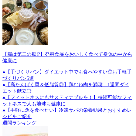
【腸は第二の脳!?】発酵食品をおいしく食べて身体の中から
健康に
【手づくりパン】ダイエット中でも食べやすい◎お手軽手
づくりパン5選
【高たんぱく質＆低脂質◎】鶏むね肉を満喫！1週間ダイ
エット献立◎
【フィットネスにもサスティナブルを！】持続可能なフィ
ットネスで人も地球も健康に
【手軽に魚を食べたい】冷凍サバの栄養効果とおすすめレ
シピをご紹介
週間ランキング