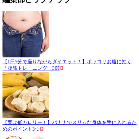
【1日5分で座りながらダイエット！】ポッコリお腹に効く
「腹筋トレーニング」3選
【実は低カロリー！】バナナでスリムな身体を手に入れるた
めのポイント3つ