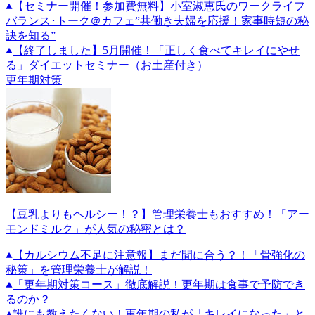
【セミナー開催！参加費無料】小室淑恵氏のワークライフ
バランス･トーク＠カフェ”共働き夫婦を応援！家事時短の秘
訣を知る”
【終了しました】5月開催！「正しく食べてキレイにやせ
る」ダイエットセミナー（お土産付き）
更年期対策
【豆乳よりもヘルシー！？】管理栄養士もおすすめ！「アー
モンドミルク」が人気の秘密とは？
【カルシウム不足に注意報】まだ間に合う？！「骨強化の
秘策」を管理栄養士が解説！
「更年期対策コース」徹底解説！更年期は食事で予防でき
るのか？
誰にも教えたくない！更年期の私が「キレイになった」と