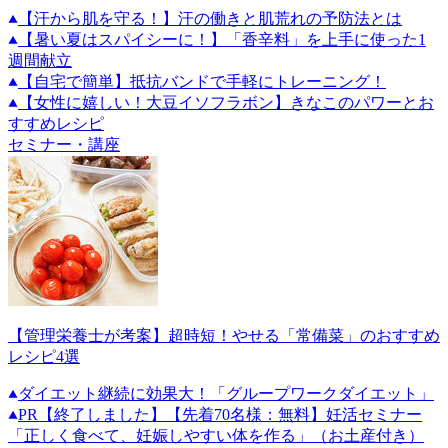
【汗から肌を守る！】汗の働きと肌荒れの予防法とは
【暑い夏はスパイシーに！】「香辛料」を上手に使った1
週間献立
【自宅で簡単】抵抗バンドで手軽にトレーニング！
【女性に嬉しい！大豆イソフラボン】きなこのパワーとお
すすめレシピ
セミナー・講座
【管理栄養士が考案】超時短！やせる「常備菜」のおすすめ
レシピ4選
ダイエット継続に効果大！「グループワークダイエット」
PR
【終了しました】【先着70名様：無料】妊活セミナー
「正しく食べて、妊娠しやすい体を作る」（お土産付き）