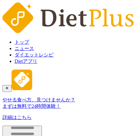
トップ
ニュース
ダイエットレシピ
Dietアプリ
やせる食べ方、見つけませんか？
まずは無料で24時間体験！
詳細はこちら