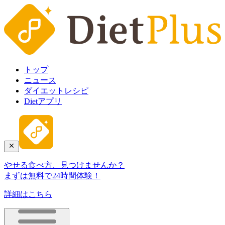
トップ
ニュース
ダイエットレシピ
Dietアプリ
やせる食べ方、見つけませんか？
まずは無料で24時間体験！
詳細はこちら