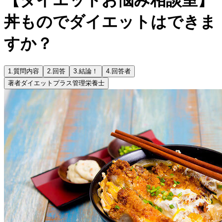
丼ものでダイエットはできま
すか？
1.
質問内容
2.
回答
3.
結論！
4.
回答者
著者
ダイエットプラス管理栄養士