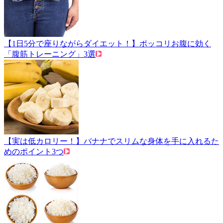
【1日5分で座りながらダイエット！】ポッコリお腹に効く
「腹筋トレーニング」3選
【実は低カロリー！】バナナでスリムな身体を手に入れるた
めのポイント3つ