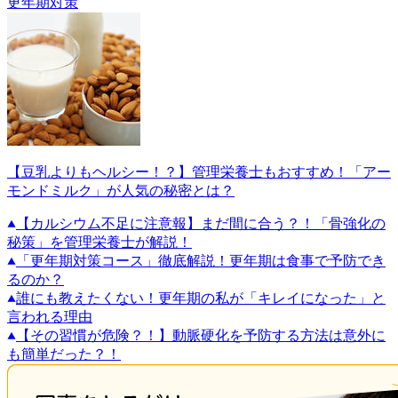
更年期対策
【豆乳よりもヘルシー！？】管理栄養士もおすすめ！「アー
モンドミルク」が人気の秘密とは？
【カルシウム不足に注意報】まだ間に合う？！「骨強化の
秘策」を管理栄養士が解説！
「更年期対策コース」徹底解説！更年期は食事で予防でき
るのか？
誰にも教えたくない！更年期の私が「キレイになった」と
言われる理由
【その習慣が危険？！】動脈硬化を予防する方法は意外に
も簡単だった？！