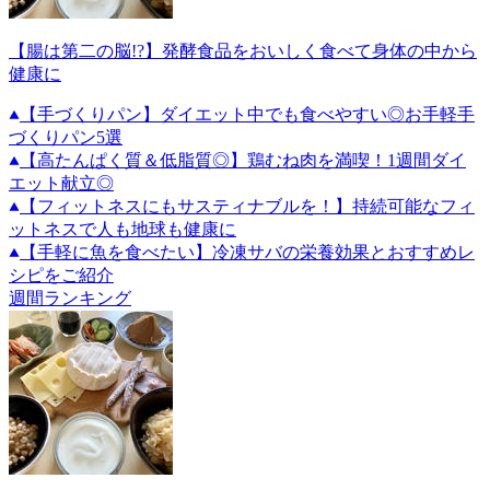
【腸は第二の脳!?】発酵食品をおいしく食べて身体の中から
健康に
【手づくりパン】ダイエット中でも食べやすい◎お手軽手
づくりパン5選
【高たんぱく質＆低脂質◎】鶏むね肉を満喫！1週間ダイ
エット献立◎
【フィットネスにもサスティナブルを！】持続可能なフィ
ットネスで人も地球も健康に
【手軽に魚を食べたい】冷凍サバの栄養効果とおすすめレ
シピをご紹介
週間ランキング