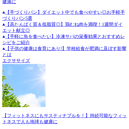
健康に
【手づくりパン】ダイエット中でも食べやすい◎お手軽手
づくりパン5選
【高たんぱく質＆低脂質◎】鶏むね肉を満喫！1週間ダイ
エット献立◎
【手軽に魚を食べたい】冷凍サバの栄養効果とおすすめレ
シピをご紹介
【子供の健康は食育にあり!】学校給食が肥満に及ぼす影響
とは
エクササイズ
【フィットネスにもサスティナブルを！】持続可能なフィッ
トネスで人も地球も健康に