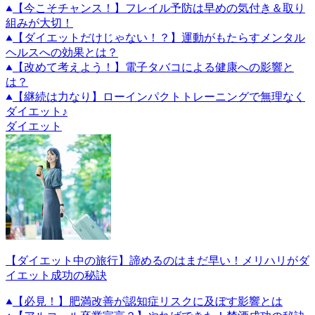
【今こそチャンス！】フレイル予防は早めの気付き＆取り
組みが大切！
【ダイエットだけじゃない！？】運動がもたらすメンタル
ヘルスへの効果とは？
【改めて考えよう！】電子タバコによる健康への影響と
は？
【継続は力なり】ローインパクトトレーニングで無理なく
ダイエット♪
ダイエット
【ダイエット中の旅行】諦めるのはまだ早い！メリハリがダ
イエット成功の秘訣
【必見！】肥満改善が認知症リスクに及ぼす影響とは