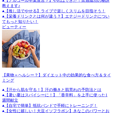
【アルコール卒業宣言？】やればできた！禁酒成功の秘訣
教えます♪
【推し活でやせる】ライブで楽しくスリムを目指そう！
【栄養ドリンクとは何が違う？】エナジードリンクについ
てもっと知りたい！
ビューティー
【果物＝ヘルシー？】ダイエット中の効果的な食べ方＆タイ
ミング
【汗から肌を守る！】汗の働きと肌荒れの予防法とは
【暑い夏はスパイシーに！】「香辛料」を上手に使った1
週間献立
【自宅で簡単】抵抗バンドで手軽にトレーニング！
【女性に嬉しい！大豆イソフラボン】きなこのパワーとお