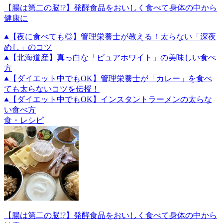
【腸は第二の脳!?】発酵食品をおいしく食べて身体の中から
健康に
【夜に食べても◎】管理栄養士が教える！太らない「深夜
めし」のコツ
【北海道産】真っ白な「ピュアホワイト」の美味しい食べ
方
【ダイエット中でもOK】管理栄養士が「カレー」を食べ
ても太らないコツを伝授！
【ダイエット中でもOK】インスタントラーメンの太らな
い食べ方
食・レシピ
【腸は第二の脳!?】発酵食品をおいしく食べて身体の中から