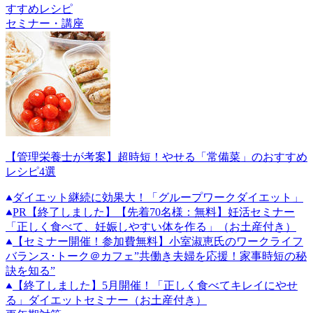
すすめレシピ
セミナー・講座
【管理栄養士が考案】超時短！やせる「常備菜」のおすすめ
レシピ4選
ダイエット継続に効果大！「グループワークダイエット」
PR
【終了しました】【先着70名様：無料】妊活セミナー
「正しく食べて、妊娠しやすい体を作る」（お土産付き）
【セミナー開催！参加費無料】小室淑恵氏のワークライフ
バランス･トーク＠カフェ”共働き夫婦を応援！家事時短の秘
訣を知る”
【終了しました】5月開催！「正しく食べてキレイにやせ
る」ダイエットセミナー（お土産付き）