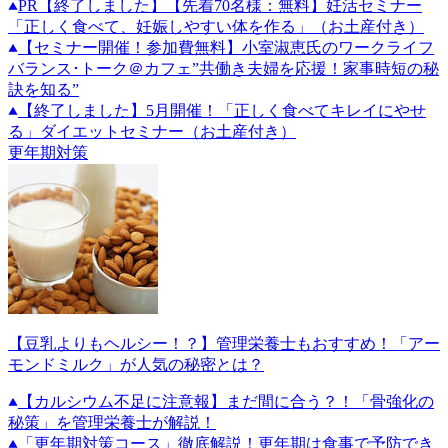
PR
【終了しました】【先着70名様：無料】妊活セミナー
「正しく食べて、妊娠しやすい体を作る」（お土産付き）
【セミナー開催！参加費無料】小室淑恵氏のワークライフ
バランス･トーク＠カフェ”共働き夫婦を応援！家事時短の秘
訣を知る”
【終了しました】5月開催！「正しく食べてキレイにやせ
る」ダイエットセミナー（お土産付き）
更年期対策
【豆乳よりもヘルシー！？】管理栄養士もおすすめ！「アー
モンドミルク」が人気の秘密とは？
【カルシウム不足に注意報】まだ間に合う？！「骨強化の
秘策」を管理栄養士が解説！
「更年期対策コース」徹底解説！更年期は食事で予防でき