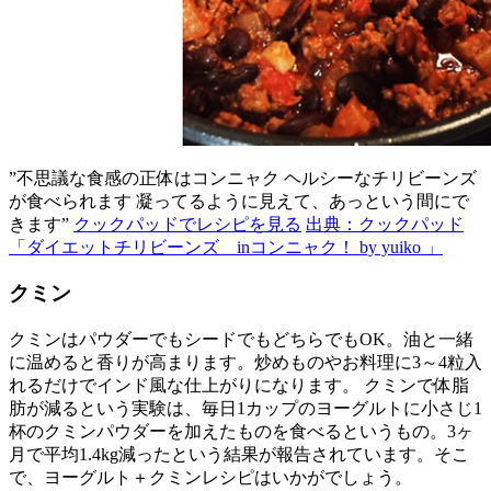
”不思議な食感の正体はコンニャク ヘルシーなチリビーンズ
が食べられます 凝ってるように見えて、あっという間にで
きます”
クックパッドでレシピを見る
出典：クックパッド
「ダイエットチリビーンズ inコンニャク！ by yuiko 」
クミン
クミンはパウダーでもシードでもどちらでもOK。油と一緒
に温めると香りが高まります。炒めものやお料理に3～4粒入
れるだけでインド風な仕上がりになります。 クミンで体脂
肪が減るという実験は、毎日1カップのヨーグルトに小さじ1
杯のクミンパウダーを加えたものを食べるというもの。3ヶ
月で平均1.4kg減ったという結果が報告されています。そこ
で、ヨーグルト＋クミンレシピはいかがでしょう。