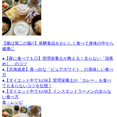
【腸は第二の脳!?】発酵食品をおいしく食べて身体の中から
健康に
【夜に食べても◎】管理栄養士が教える！太らない「深夜
めし」のコツ
【北海道産】真っ白な「ピュアホワイト」の美味しい食べ
方
【ダイエット中でもOK】管理栄養士が「カレー」を食べ
ても太らないコツを伝授！
【ダイエット中でもOK】インスタントラーメンの太らな
い食べ方
食・レシピ