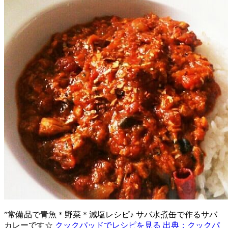
”常備品で青魚＊野菜＊減塩レシピ♪ サバ水煮缶で作るサバ
カレーです☆
クックパッドでレシピを見る
出典：クックパ