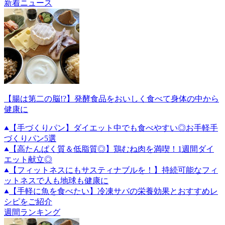
新着ニュース
【腸は第二の脳!?】発酵食品をおいしく食べて身体の中から
健康に
【手づくりパン】ダイエット中でも食べやすい◎お手軽手
づくりパン5選
【高たんぱく質＆低脂質◎】鶏むね肉を満喫！1週間ダイ
エット献立◎
【フィットネスにもサスティナブルを！】持続可能なフィ
ットネスで人も地球も健康に
【手軽に魚を食べたい】冷凍サバの栄養効果とおすすめレ
シピをご紹介
週間ランキング