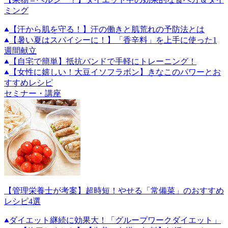
ミング
【汗から肌を守る！】汗の働きと肌荒れの予防法とは
【暑い夏はスパイシーに！】「香辛料」を上手に使った1
週間献立
【自宅で簡単】抵抗バンドで手軽にトレーニング！
【女性に嬉しい！大豆イソフラボン】きなこのパワーとお
すすめレシピ
セミナー・講座
【管理栄養士が考案】超時短！やせる「常備菜」のおすすめ
レシピ4選
ダイエット継続に効果大！「グループワークダイエット」