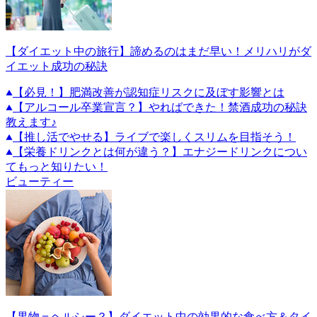
【ダイエット中の旅行】諦めるのはまだ早い！メリハリがダ
イエット成功の秘訣
【必見！】肥満改善が認知症リスクに及ぼす影響とは
【アルコール卒業宣言？】やればできた！禁酒成功の秘訣
教えます♪
【推し活でやせる】ライブで楽しくスリムを目指そう！
【栄養ドリンクとは何が違う？】エナジードリンクについ
てもっと知りたい！
ビューティー
【果物＝ヘルシー？】ダイエット中の効果的な食べ方＆タイ