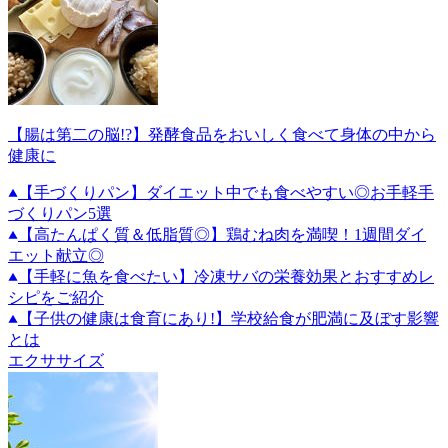
【腸は第二の脳!?】発酵食品をおいしく食べて身体の中から
健康に
【手づくりパン】ダイエット中でも食べやすい◎お手軽手
づくりパン5選
【高たんぱく質＆低脂質◎】鶏むね肉を満喫！1週間ダイ
エット献立◎
【手軽に魚を食べたい】冷凍サバの栄養効果とおすすめレ
シピをご紹介
【子供の健康は食育にあり!】学校給食が肥満に及ぼす影響
とは
エクササイズ