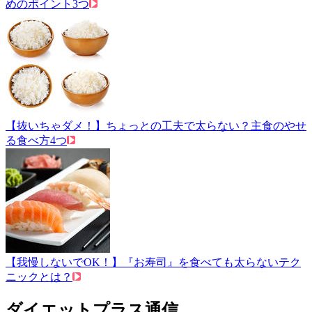
めのポイント3つ
【抜いちゃダメ！】ちょっとの工夫で太らない？主食のやせ
る食べ方4つ
【我慢しないでOK！】『お寿司』を食べても太らないテク
ニックとは？
ダイエットプラス通信