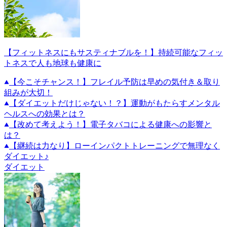
【フィットネスにもサスティナブルを！】持続可能なフィッ
トネスで人も地球も健康に
【今こそチャンス！】フレイル予防は早めの気付き＆取り
組みが大切！
【ダイエットだけじゃない！？】運動がもたらすメンタル
ヘルスへの効果とは？
【改めて考えよう！】電子タバコによる健康への影響と
は？
【継続は力なり】ローインパクトトレーニングで無理なく
ダイエット♪
ダイエット