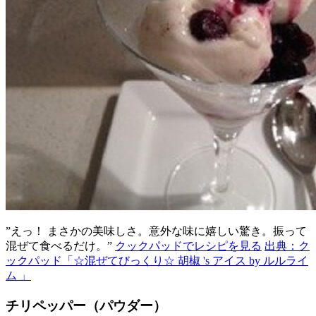
”えっ！ まさかの美味しさ。意外な味に嬉しい驚き。振って
混ぜて食べるだけ。”
クックパッドでレシピを見る
出典：ク
ックパッド「☆混ぜてびっくり☆ 胡椒 's アイス by ルルライ
ム 」
チリペッパー（パウダー）