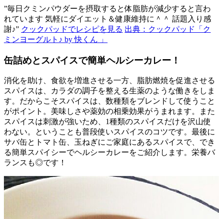
”毎日クミンパウダーを摂取すると体脂肪が減少すると言わ
れています 気軽にダイエット＆健康維持に＾＾ 話題入り感
謝♪”
クックパッドでレシピを見る
出典：クックパッド「ク
ミンヨーグルト♪ by 快くん 」
缶詰めとスパイスで簡単ヘルシーカレー！
消化を助け、食欲を増進させる一方、脂肪燃焼を促進させる
スパイスは、カラダの調子を整える生薬のような働きをしま
す。だからこそスパイスは、数種類をブレンドして使うこと
がポイント。美味しさや薬効の相乗効果がうまれます。また
スパイスは刺激が強いため、1種類のスパイスだけを沢山使
わない。ということも普段使いスパイスのコツです。最後に
サバ缶とトマト缶、玉ねぎにご家庭にあるスパイスで、でき
る簡単スパイシーでヘルシーカレーをご紹介します。栄養バ
ランスも◎です！