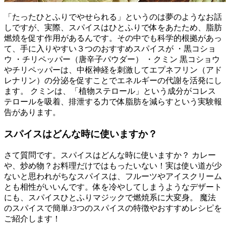
「たったひとふりでやせられる」というのは夢のようなお話
しですが、実際、スパイスはひとふりで体をあたため、脂肪
燃焼を促す作用があるんです。その中でも科学的根拠があっ
て、手に入りやすい３つのおすすめスパイスが ・黒コショ
ウ ・チリペッパー（唐辛子パウダー） ・クミン 黒コショウ
やチリペッパーは、中枢神経を刺激してエプネフリン（アド
レナリン）の分泌を促すことでエネルギーの代謝を活発にし
ます。 クミンは、「植物ステロール」という成分がコレス
テロールを吸着、排泄する力で体脂肪を減らすという実験報
告があります。
スパイスはどんな時に使いますか？
さて質問です。スパイスはどんな時に使いますか？ カレー
や、炒め物？お料理だけではもったいない！実は使い道が少
ないと思われがちなスパイスは、フルーツやアイスクリーム
とも相性がいいんです。体を冷やしてしまうようなデザート
にも、スパイスひとふりマジックで燃焼系に大変身。 魔法
のスパイスで簡単♪3つのスパイスの特徴やおすすめレシピを
ご紹介します！