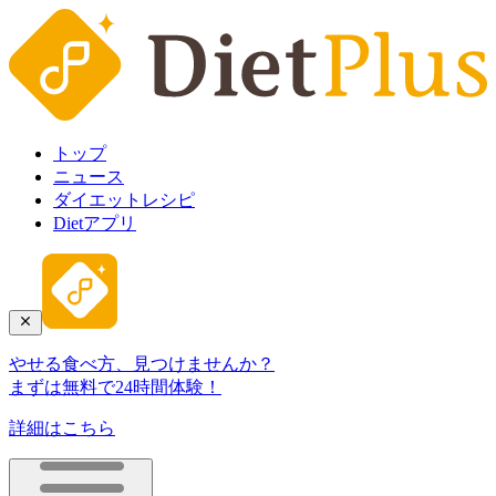
トップ
ニュース
ダイエットレシピ
Dietアプリ
やせる食べ方、見つけませんか？
まずは無料で24時間体験！
詳細はこちら