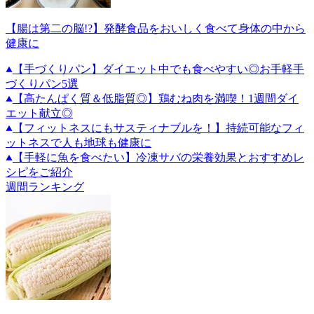
【腸は第二の脳!?】発酵食品をおいしく食べて身体の中から
健康に
【手づくりパン】ダイエット中でも食べやすい◎お手軽手
づくりパン5選
【高たんぱく質＆低脂質◎】鶏むね肉を満喫！1週間ダイ
エット献立◎
【フィットネスにもサスティナブルを！】持続可能なフィ
ットネスで人も地球も健康に
【手軽に魚を食べたい】冷凍サバの栄養効果とおすすめレ
シピをご紹介
週間ランキング