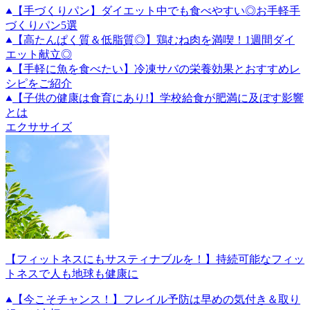
【手づくりパン】ダイエット中でも食べやすい◎お手軽手
づくりパン5選
【高たんぱく質＆低脂質◎】鶏むね肉を満喫！1週間ダイ
エット献立◎
【手軽に魚を食べたい】冷凍サバの栄養効果とおすすめレ
シピをご紹介
【子供の健康は食育にあり!】学校給食が肥満に及ぼす影響
とは
エクササイズ
【フィットネスにもサスティナブルを！】持続可能なフィッ
トネスで人も地球も健康に
【今こそチャンス！】フレイル予防は早めの気付き＆取り