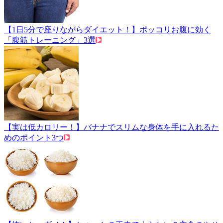
【1日5分で座りながらダイエット！】ポッコリお腹に効く
「腹筋トレーニング」3選
【実は低カロリー！】バナナでスリムな身体を手に入れるた
めのポイント3つ