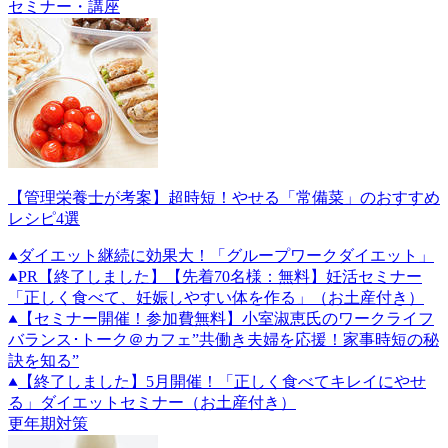
セミナー・講座
【管理栄養士が考案】超時短！やせる「常備菜」のおすすめ
レシピ4選
ダイエット継続に効果大！「グループワークダイエット」
PR
【終了しました】【先着70名様：無料】妊活セミナー
「正しく食べて、妊娠しやすい体を作る」（お土産付き）
【セミナー開催！参加費無料】小室淑恵氏のワークライフ
バランス･トーク＠カフェ”共働き夫婦を応援！家事時短の秘
訣を知る”
【終了しました】5月開催！「正しく食べてキレイにやせ
る」ダイエットセミナー（お土産付き）
更年期対策