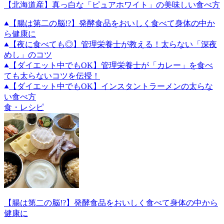
【北海道産】真っ白な「ピュアホワイト」の美味しい食べ方
【腸は第二の脳!?】発酵食品をおいしく食べて身体の中か
ら健康に
【夜に食べても◎】管理栄養士が教える！太らない「深夜
めし」のコツ
【ダイエット中でもOK】管理栄養士が「カレー」を食べ
ても太らないコツを伝授！
【ダイエット中でもOK】インスタントラーメンの太らな
い食べ方
食・レシピ
【腸は第二の脳!?】発酵食品をおいしく食べて身体の中から
健康に