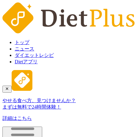
トップ
ニュース
ダイエットレシピ
Dietアプリ
やせる食べ方、見つけませんか？
まずは無料で24時間体験！
詳細はこちら