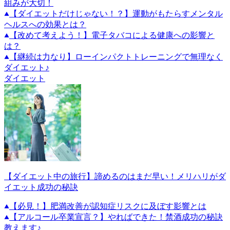
組みが大切！
【ダイエットだけじゃない！？】運動がもたらすメンタル
ヘルスへの効果とは？
【改めて考えよう！】電子タバコによる健康への影響と
は？
【継続は力なり】ローインパクトトレーニングで無理なく
ダイエット♪
ダイエット
【ダイエット中の旅行】諦めるのはまだ早い！メリハリがダ
イエット成功の秘訣
【必見！】肥満改善が認知症リスクに及ぼす影響とは
【アルコール卒業宣言？】やればできた！禁酒成功の秘訣
教えます♪