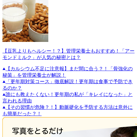
【豆乳よりもヘルシー！？】管理栄養士もおすすめ！「アー
モンドミルク」が人気の秘密とは？
【カルシウム不足に注意報】まだ間に合う？！「骨強化の
秘策」を管理栄養士が解説！
「更年期対策コース」徹底解説！更年期は食事で予防でき
るのか？
誰にも教えたくない！更年期の私が「キレイになった」と
言われる理由
【その習慣が危険？！】動脈硬化を予防する方法は意外に
も簡単だった？！