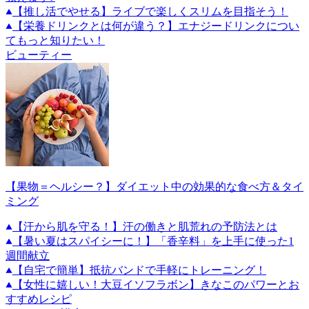
【推し活でやせる】ライブで楽しくスリムを目指そう！
【栄養ドリンクとは何が違う？】エナジードリンクについ
てもっと知りたい！
ビューティー
【果物＝ヘルシー？】ダイエット中の効果的な食べ方＆タイ
ミング
【汗から肌を守る！】汗の働きと肌荒れの予防法とは
【暑い夏はスパイシーに！】「香辛料」を上手に使った1
週間献立
【自宅で簡単】抵抗バンドで手軽にトレーニング！
【女性に嬉しい！大豆イソフラボン】きなこのパワーとお
すすめレシピ