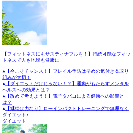
【フィットネスにもサスティナブルを！】持続可能なフィッ
トネスで人も地球も健康に
【今こそチャンス！】フレイル予防は早めの気付き＆取り
組みが大切！
【ダイエットだけじゃない！？】運動がもたらすメンタル
ヘルスへの効果とは？
【改めて考えよう！】電子タバコによる健康への影響と
は？
【継続は力なり】ローインパクトトレーニングで無理なく
ダイエット♪
ダイエット