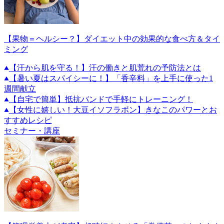
【果物＝ヘルシー？】ダイエット中の効果的な食べ方＆タイ
ミング
【汗から肌を守る！】汗の働きと肌荒れの予防法とは
【暑い夏はスパイシーに！】「香辛料」を上手に使った1
週間献立
【自宅で簡単】抵抗バンドで手軽にトレーニング！
【女性に嬉しい！大豆イソフラボン】きなこのパワーとお
すすめレシピ
セミナー・講座