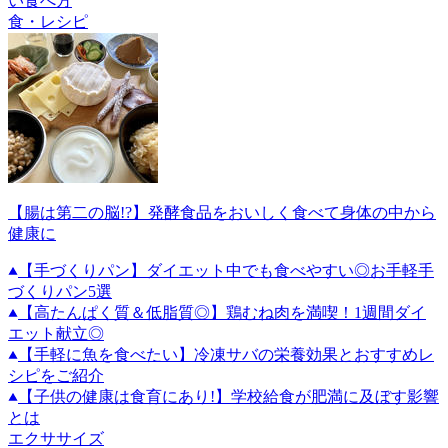
い食べ方
食・レシピ
【腸は第二の脳!?】発酵食品をおいしく食べて身体の中から
健康に
【手づくりパン】ダイエット中でも食べやすい◎お手軽手
づくりパン5選
【高たんぱく質＆低脂質◎】鶏むね肉を満喫！1週間ダイ
エット献立◎
【手軽に魚を食べたい】冷凍サバの栄養効果とおすすめレ
シピをご紹介
【子供の健康は食育にあり!】学校給食が肥満に及ぼす影響
とは
エクササイズ