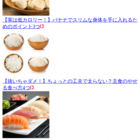
【実は低カロリー！】バナナでスリムな身体を手に入れるた
めのポイント3つ
【抜いちゃダメ！】ちょっとの工夫で太らない？主食のやせ
る食べ方4つ