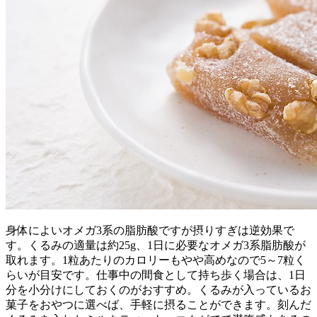
身体によいオメガ3系の脂肪酸ですが摂りすぎは逆効果で
す。くるみの適量は約25g、1日に必要なオメガ3系脂肪酸が
取れます。1粒あたりのカロリーもやや高めなので5～7粒く
らいが目安です。仕事中の間食として持ち歩く場合は、1日
分を小分けにしておくのがおすすめ。くるみが入っているお
菓子をおやつに選べば、手軽に摂ることができます。刻んだ