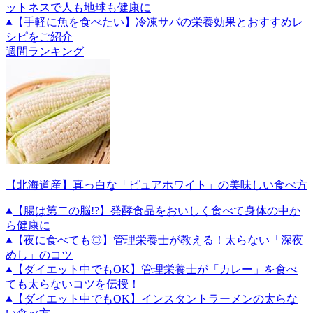
ットネスで人も地球も健康に
【手軽に魚を食べたい】冷凍サバの栄養効果とおすすめレ
シピをご紹介
週間ランキング
【北海道産】真っ白な「ピュアホワイト」の美味しい食べ方
【腸は第二の脳!?】発酵食品をおいしく食べて身体の中か
ら健康に
【夜に食べても◎】管理栄養士が教える！太らない「深夜
めし」のコツ
【ダイエット中でもOK】管理栄養士が「カレー」を食べ
ても太らないコツを伝授！
【ダイエット中でもOK】インスタントラーメンの太らな