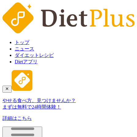
トップ
ニュース
ダイエットレシピ
Dietアプリ
やせる食べ方、見つけませんか？
まずは無料で24時間体験！
詳細はこちら