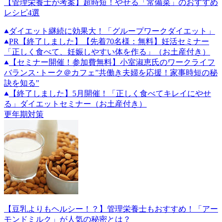
【管理栄養士が考案】超時短！やせる「常備菜」のおすすめ
レシピ4選
ダイエット継続に効果大！「グループワークダイエット」
PR
【終了しました】【先着70名様：無料】妊活セミナー
「正しく食べて、妊娠しやすい体を作る」（お土産付き）
【セミナー開催！参加費無料】小室淑恵氏のワークライフ
バランス･トーク＠カフェ”共働き夫婦を応援！家事時短の秘
訣を知る”
【終了しました】5月開催！「正しく食べてキレイにやせ
る」ダイエットセミナー（お土産付き）
更年期対策
【豆乳よりもヘルシー！？】管理栄養士もおすすめ！「アー
モンドミルク」が人気の秘密とは？