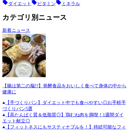
ダイエット
ビタミン
ミネラル
カテゴリ別ニュース
新着ニュース
【腸は第二の脳!?】発酵食品をおいしく食べて身体の中から
健康に
【手づくりパン】ダイエット中でも食べやすい◎お手軽手
づくりパン5選
【高たんぱく質＆低脂質◎】鶏むね肉を満喫！1週間ダイ
エット献立◎
【フィットネスにもサスティナブルを！】持続可能なフィ