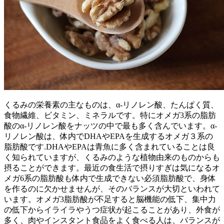
くるみの栄養素の主なものは、α-リノレン酸、たんぱく質、
食物繊維、ビタミン、ミネラルです。特にオメガ3系の脂肪
酸のα-リノレン酸をナッツの中で最も多く含んでいます。α-
リノレン酸は、体内でDHAやEPAを生成するオメガ３系の
脂肪酸です.DHAやEPAは青魚に多く含まれていることは良
く知られていますが、くるみのような植物由来のものからも
摂ることができます。最近の食生活で摂りすぎは気になるオ
メガ6系の脂肪酸も体内で生成できない必須脂肪酸で、身体
を作るのに欠かせませんが、そのバランスが大切といわれて
います。オメガ3脂肪酸が不足すると脳機能の低下、集中力
の低下からイライラやうつ症状が起こることがあり、外食が
多く、肉やインスタント食品をよく食べる人は、バランスが