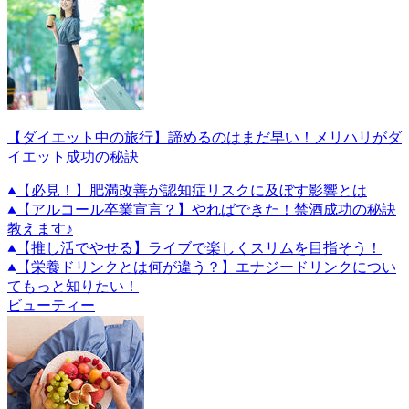
【ダイエット中の旅行】諦めるのはまだ早い！メリハリがダ
イエット成功の秘訣
【必見！】肥満改善が認知症リスクに及ぼす影響とは
【アルコール卒業宣言？】やればできた！禁酒成功の秘訣
教えます♪
【推し活でやせる】ライブで楽しくスリムを目指そう！
【栄養ドリンクとは何が違う？】エナジードリンクについ
てもっと知りたい！
ビューティー