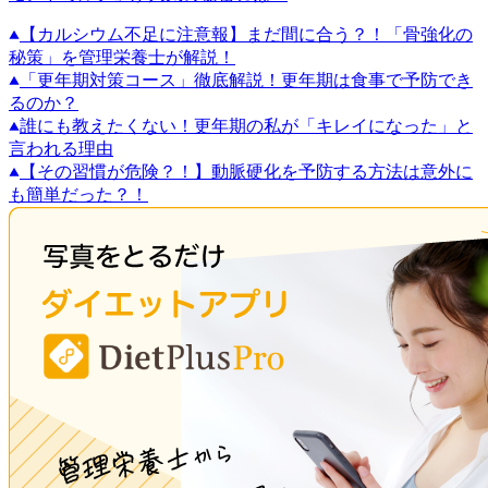
【カルシウム不足に注意報】まだ間に合う？！「骨強化の
秘策」を管理栄養士が解説！
「更年期対策コース」徹底解説！更年期は食事で予防でき
るのか？
誰にも教えたくない！更年期の私が「キレイになった」と
言われる理由
【その習慣が危険？！】動脈硬化を予防する方法は意外に
も簡単だった？！