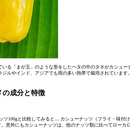
ている「まが玉」のような形をしたヘタの中のタネがカシュー
ラジルやインド、アジアでも雨の多い熱帯で栽培されています
メの成分と特徴
0gと比較してみると… カシューナッツ（フライ・味付け）553k
 となります。意外にもカシューナッツは、他のナッツ類に比べてロー