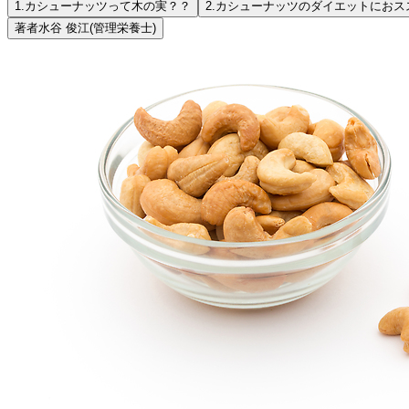
1.
カシューナッツって木の実？？
2.
カシューナッツのダイエットにおス
著者
水谷 俊江
(管理栄養士)