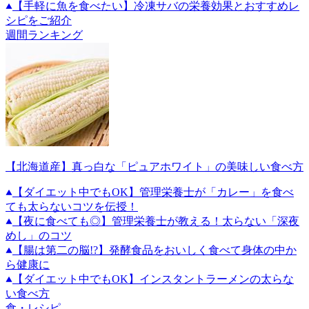
【手軽に魚を食べたい】冷凍サバの栄養効果とおすすめレ
シピをご紹介
週間ランキング
【北海道産】真っ白な「ピュアホワイト」の美味しい食べ方
【ダイエット中でもOK】管理栄養士が「カレー」を食べ
ても太らないコツを伝授！
【夜に食べても◎】管理栄養士が教える！太らない「深夜
めし」のコツ
【腸は第二の脳!?】発酵食品をおいしく食べて身体の中か
ら健康に
【ダイエット中でもOK】インスタントラーメンの太らな
い食べ方
食・レシピ