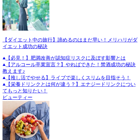
【ダイエット中の旅行】諦めるのはまだ早い！メリハリがダ
イエット成功の秘訣
【必見！】肥満改善が認知症リスクに及ぼす影響とは
【アルコール卒業宣言？】やればできた！禁酒成功の秘訣
教えます♪
【推し活でやせる】ライブで楽しくスリムを目指そう！
【栄養ドリンクとは何が違う？】エナジードリンクについ
てもっと知りたい！
ビューティー