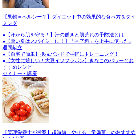
【果物＝ヘルシー？】ダイエット中の効果的な食べ方＆タイ
ミング
【汗から肌を守る！】汗の働きと肌荒れの予防法とは
【暑い夏はスパイシーに！】「香辛料」を上手に使った1
週間献立
【自宅で簡単】抵抗バンドで手軽にトレーニング！
【女性に嬉しい！大豆イソフラボン】きなこのパワーとお
すすめレシピ
セミナー・講座
【管理栄養士が考案】超時短！やせる「常備菜」のおすすめ