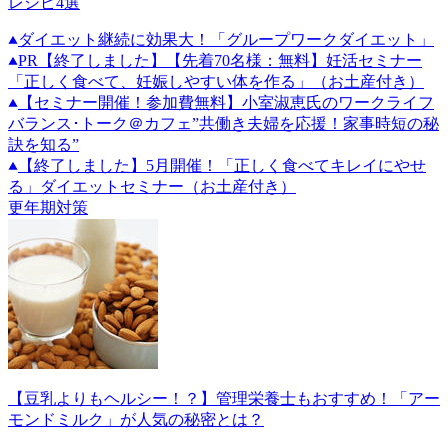
レシピ4選
ダイエット継続に効果大！「グループワークダイエット」
PR
【終了しました】【先着70名様：無料】妊活セミナー
「正しく食べて、妊娠しやすい体を作る」（お土産付き）
【セミナー開催！参加費無料】小室淑恵氏のワークライフ
バランス･トーク＠カフェ”共働き夫婦を応援！家事時短の秘
訣を知る”
【終了しました】5月開催！「正しく食べてキレイにやせ
る」ダイエットセミナー（お土産付き）
更年期対策
【豆乳よりもヘルシー！？】管理栄養士もおすすめ！「アー
モンドミルク」が人気の秘密とは？