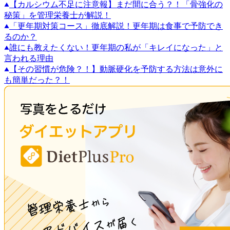
【カルシウム不足に注意報】まだ間に合う？！「骨強化の
秘策」を管理栄養士が解説！
「更年期対策コース」徹底解説！更年期は食事で予防でき
るのか？
誰にも教えたくない！更年期の私が「キレイになった」と
言われる理由
【その習慣が危険？！】動脈硬化を予防する方法は意外に
も簡単だった？！