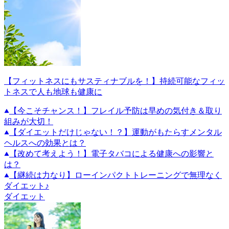
【フィットネスにもサスティナブルを！】持続可能なフィッ
トネスで人も地球も健康に
【今こそチャンス！】フレイル予防は早めの気付き＆取り
組みが大切！
【ダイエットだけじゃない！？】運動がもたらすメンタル
ヘルスへの効果とは？
【改めて考えよう！】電子タバコによる健康への影響と
は？
【継続は力なり】ローインパクトトレーニングで無理なく
ダイエット♪
ダイエット