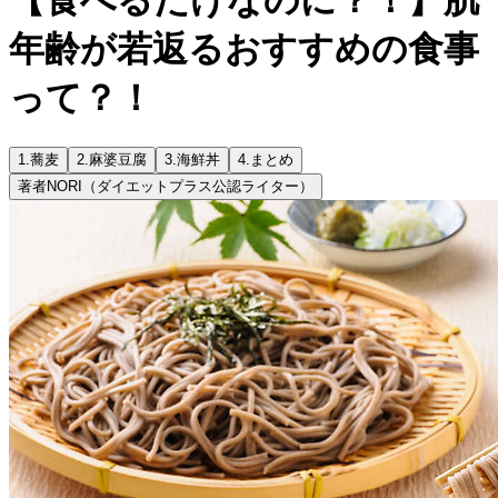
年齢が若返るおすすめの食事
って？！
1.
蕎麦
2.
麻婆豆腐
3.
海鮮丼
4.
まとめ
著者
NORI（ダイエットプラス公認ライター）