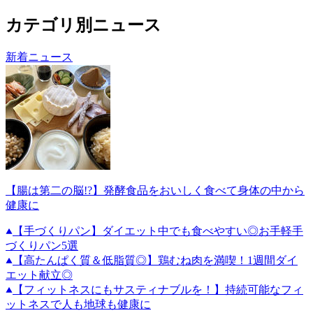
カテゴリ別ニュース
新着ニュース
【腸は第二の脳!?】発酵食品をおいしく食べて身体の中から
健康に
【手づくりパン】ダイエット中でも食べやすい◎お手軽手
づくりパン5選
【高たんぱく質＆低脂質◎】鶏むね肉を満喫！1週間ダイ
エット献立◎
【フィットネスにもサスティナブルを！】持続可能なフィ
ットネスで人も地球も健康に