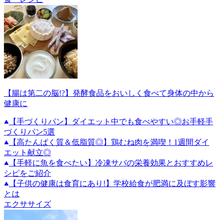
【腸は第二の脳!?】発酵食品をおいしく食べて身体の中から
健康に
【手づくりパン】ダイエット中でも食べやすい◎お手軽手
づくりパン5選
【高たんぱく質＆低脂質◎】鶏むね肉を満喫！1週間ダイ
エット献立◎
【手軽に魚を食べたい】冷凍サバの栄養効果とおすすめレ
シピをご紹介
【子供の健康は食育にあり!】学校給食が肥満に及ぼす影響
とは
エクササイズ