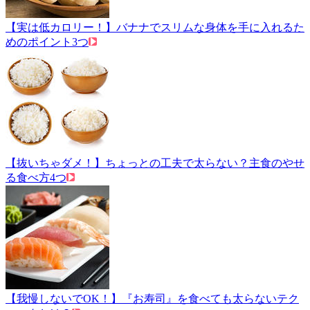
【実は低カロリー！】バナナでスリムな身体を手に入れるた
めのポイント3つ
【抜いちゃダメ！】ちょっとの工夫で太らない？主食のやせ
る食べ方4つ
【我慢しないでOK！】『お寿司』を食べても太らないテク