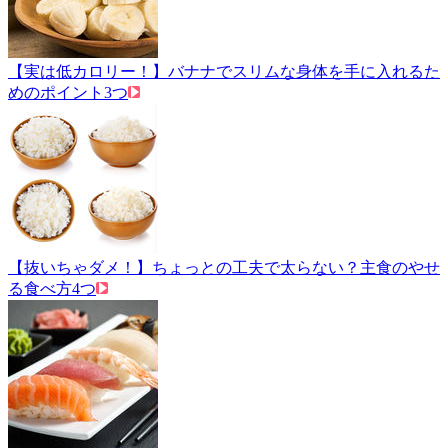
【実は低カロリー！】バナナでスリムな身体を手に入れるた
めのポイント3つ
【抜いちゃダメ！】ちょっとの工夫で太らない？主食のやせ
る食べ方4つ