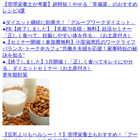
【管理栄養士が考案】超時短！やせる「常備菜」のおすすめ
レシピ4選
ダイエット継続に効果大！「グループワークダイエット」
PR
【終了しました】【先着70名様：無料】妊活セミナー
「正しく食べて、妊娠しやすい体を作る」（お土産付き）
【セミナー開催！参加費無料】小室淑恵氏のワークライフ
バランス･トーク＠カフェ”共働き夫婦を応援！家事時短の秘
訣を知る”
【終了しました】5月開催！「正しく食べてキレイにやせ
る」ダイエットセミナー（お土産付き）
更年期対策
【豆乳よりもヘルシー！？】管理栄養士もおすすめ！「アー