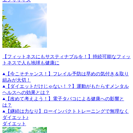
【フィットネスにもサスティナブルを！】持続可能なフィッ
トネスで人も地球も健康に
【今こそチャンス！】フレイル予防は早めの気付き＆取り
組みが大切！
【ダイエットだけじゃない！？】運動がもたらすメンタル
ヘルスへの効果とは？
【改めて考えよう！】電子タバコによる健康への影響と
は？
【継続は力なり】ローインパクトトレーニングで無理なく
ダイエット♪
ダイエット