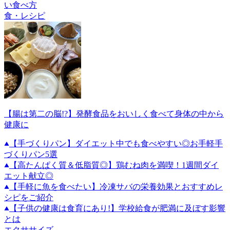
い食べ方
食・レシピ
【腸は第二の脳!?】発酵食品をおいしく食べて身体の中から
健康に
【手づくりパン】ダイエット中でも食べやすい◎お手軽手
づくりパン5選
【高たんぱく質＆低脂質◎】鶏むね肉を満喫！1週間ダイ
エット献立◎
【手軽に魚を食べたい】冷凍サバの栄養効果とおすすめレ
シピをご紹介
【子供の健康は食育にあり!】学校給食が肥満に及ぼす影響
とは
エクササイズ