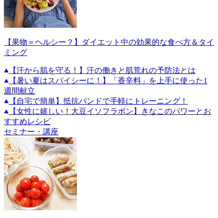
【果物＝ヘルシー？】ダイエット中の効果的な食べ方＆タイ
ミング
【汗から肌を守る！】汗の働きと肌荒れの予防法とは
【暑い夏はスパイシーに！】「香辛料」を上手に使った1
週間献立
【自宅で簡単】抵抗バンドで手軽にトレーニング！
【女性に嬉しい！大豆イソフラボン】きなこのパワーとお
すすめレシピ
セミナー・講座