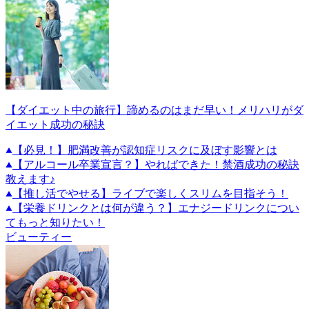
【ダイエット中の旅行】諦めるのはまだ早い！メリハリがダ
イエット成功の秘訣
【必見！】肥満改善が認知症リスクに及ぼす影響とは
【アルコール卒業宣言？】やればできた！禁酒成功の秘訣
教えます♪
【推し活でやせる】ライブで楽しくスリムを目指そう！
【栄養ドリンクとは何が違う？】エナジードリンクについ
てもっと知りたい！
ビューティー