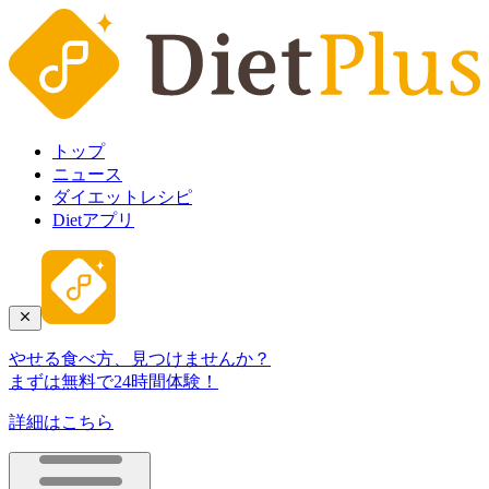
トップ
ニュース
ダイエットレシピ
Dietアプリ
やせる食べ方、見つけませんか？
まずは無料で24時間体験！
詳細はこちら