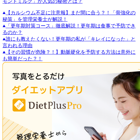
モンドミルク」が人気の秘密とは？
【カルシウム不足に注意報】まだ間に合う？！「骨強化の
秘策」を管理栄養士が解説！
「更年期対策コース」徹底解説！更年期は食事で予防でき
るのか？
誰にも教えたくない！更年期の私が「キレイになった」と
言われる理由
【その習慣が危険？！】動脈硬化を予防する方法は意外に
も簡単だった？！