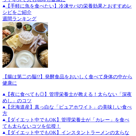
【手軽に魚を食べたい】冷凍サバの栄養効果とおすすめレ
シピをご紹介
週間ランキング
【腸は第二の脳!?】発酵食品をおいしく食べて身体の中から
健康に
【夜に食べても◎】管理栄養士が教える！太らない「深夜
めし」のコツ
【北海道産】真っ白な「ピュアホワイト」の美味しい食べ
方
【ダイエット中でもOK】管理栄養士が「カレー」を食べ
ても太らないコツを伝授！
【ダイエット中でもOK】インスタントラーメンの太らな