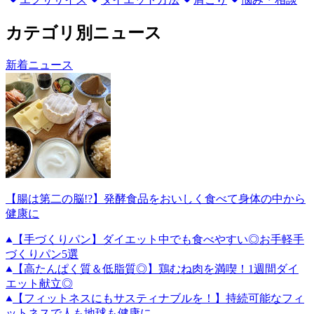
カテゴリ別ニュース
新着ニュース
【腸は第二の脳!?】発酵食品をおいしく食べて身体の中から
健康に
【手づくりパン】ダイエット中でも食べやすい◎お手軽手
づくりパン5選
【高たんぱく質＆低脂質◎】鶏むね肉を満喫！1週間ダイ
エット献立◎
【フィットネスにもサスティナブルを！】持続可能なフィ
ットネスで人も地球も健康に