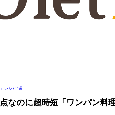
」レシピ4選
満点なのに超時短「ワンパン料理