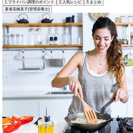
1.
フライパン調理のポイント
2.
人気レシピ
3.
まとめ
著者
高橋直子
(管理栄養士)